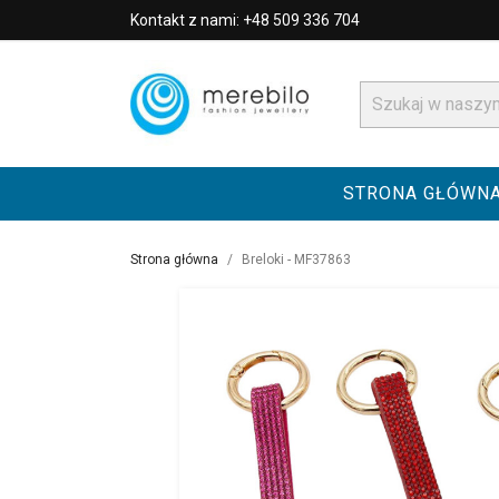
Kontakt z nami: +48 509 336 704
STRONA GŁÓWN
Strona główna
Breloki - MF37863