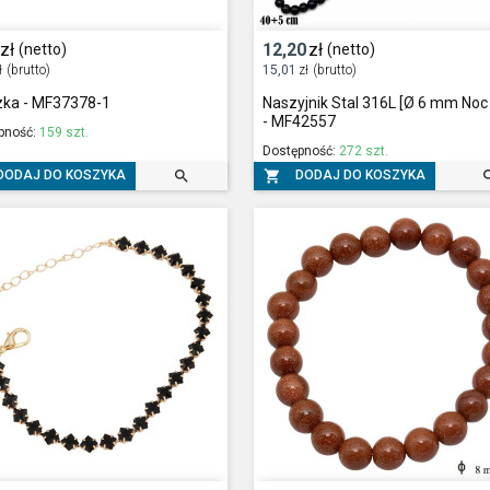
zł
12,20
zł
(netto)
(netto)
ł
(brutto)
15,01
zł
(brutto)
zka - MF37378-1
Naszyjnik Stal 316L [Ø 6 mm Noc 
- MF42557
pność:
159 szt.
Dostępność:
272 szt.


DODAJ DO KOSZYKA
DODAJ DO KOSZYKA