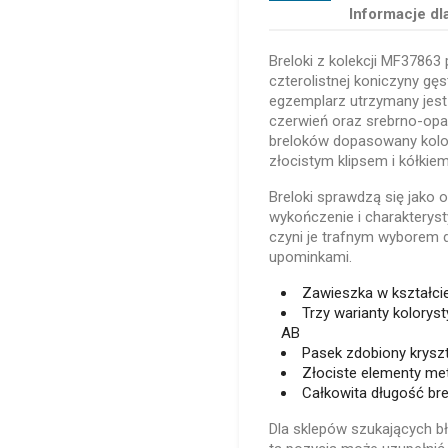
Informacje dl
Breloki z kolekcji MF37863
czterolistnej koniczyny gę
egzemplarz utrzymany jest 
czerwień oraz srebrno-opa
breloków dopasowany kolo
złocistym klipsem i kółkiem
Breloki sprawdzą się jako o
wykończenie i charakterys
czyni je trafnym wyborem 
upominkami.
Zawieszka w kształcie
Trzy warianty kolorys
AB
Pasek zdobiony krysz
Złociste elementy meta
Całkowita długość br
Dla sklepów szukających b