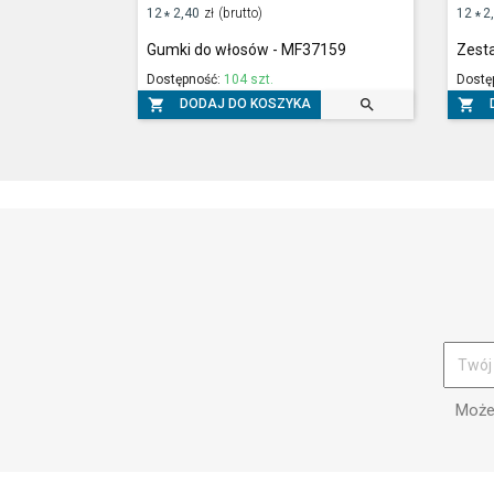
12
2,40
zł
(brutto)
12
2
*
*
Gumki do włosów - MF37159
Zest
Dostępność:
104 szt.
Dostę



DODAJ DO KOSZYKA
Możes