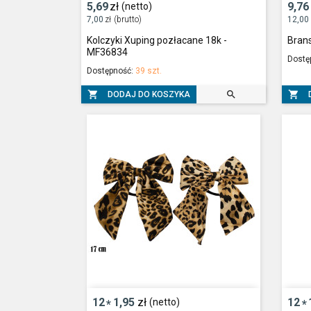
5,69
zł
9,76
(netto)
7,00
zł
(brutto)
12,00
Kolczyki Xuping pozłacane 18k -
Bran
MF36834
Dostę
Dostępność:
39 szt.



DODAJ DO KOSZYKA
12
1,95
zł
12
(netto)
*
*