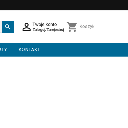

shopping_cart
Twoje konto

Koszyk
Zaloguj/Zarejestruj
ATY
KONTAKT