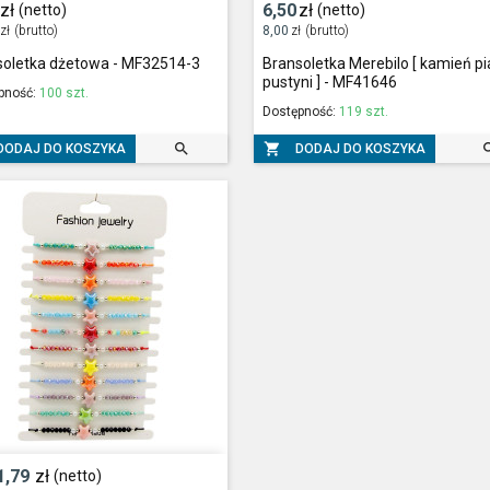
zł
6,50
zł
(netto)
(netto)
zł
(brutto)
8,00
zł
(brutto)
soletka dżetowa - MF32514-3
Bransoletka Merebilo [ kamień p
pustyni ] - MF41646
pność:
100 szt.
Dostępność:
119 szt.


DODAJ DO KOSZYKA
DODAJ DO KOSZYKA
1,79
zł
(netto)