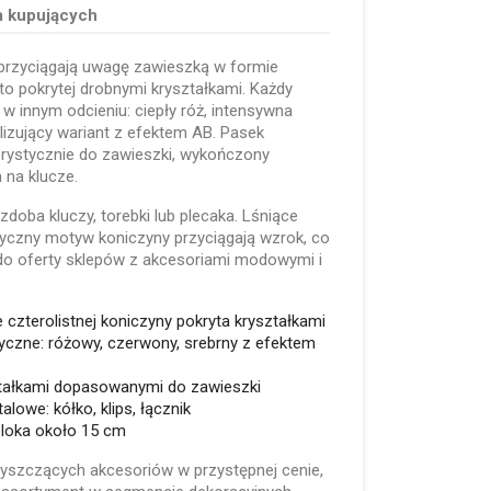
a kupujących
 przyciągają uwagę zawieszką w formie
sto pokrytej drobnymi kryształkami. Każdy
w innym odcieniu: ciepły róż, intensywna
lizujący wariant z efektem AB. Pasek
rystycznie do zawieszki, wykończony
 na klucze.
zdoba kluczy, torebki lub plecaka. Lśniące
tyczny motyw koniczyny przyciągają wzrok, co
do oferty sklepów z akcesoriami modowymi i
 czterolistnej koniczyny pokryta kryształkami
tyczne: różowy, czerwony, srebrny z efektem
tałkami dopasowanymi do zawieszki
lowe: kółko, klips, łącznik
eloka około 15 cm
łyszczących akcesoriów w przystępnej cenie,