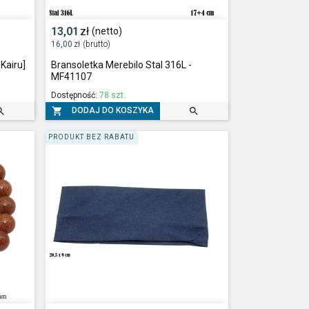
13,01
zł
(netto)
16,00
zł
(brutto)
Kairu]
Bransoletka Merebilo Stal 316L -
MF41107
Dostępność:
78 szt.



DODAJ DO KOSZYKA
PRODUKT BEZ RABATU