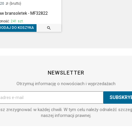
,20
zł
(brutto)
aw bransoletek - MF32822
pność:
241 szt.

DODAJ DO KOSZYKA
NEWSLETTER
Otrzymuj informację o nowościach i wyprzedażach
z zrezygnować w każdej chwili. W tym celu należy odnaleźć szcze
naszej informacji prawnej.