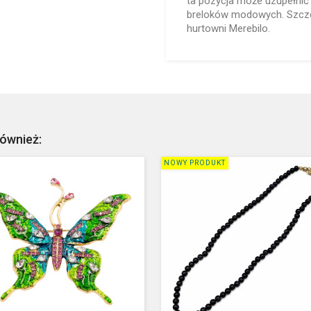
ta pozycja może uzupełni
breloków modowych. Szcze
hurtowni Merebilo.
również:
NOWY PRODUKT