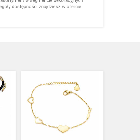
ć asortyment w segmencie dekoracyjnych
góły dostępności znajdziesz w ofercie