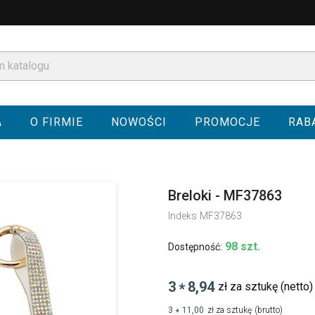
A
O FIRMIE
NOWOŚCI
PROMOCJE
RAB
Breloki - MF37863
Indeks
MF37863
98 szt.
Dostępność:
3
8,94
zł za sztukę
(netto)
*
3
11,00
zł za sztukę
(brutto)
*