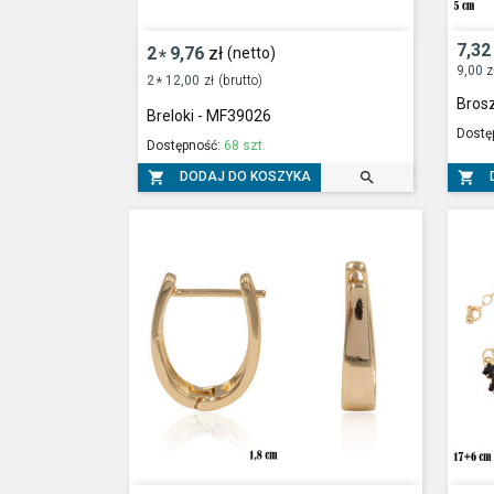
7,32
2
9,76
zł
(netto)
*
9,00
z
2
12,00
zł
(brutto)
*
Bros
Breloki - MF39026
Dostę
Dostępność:
68 szt.



DODAJ DO KOSZYKA