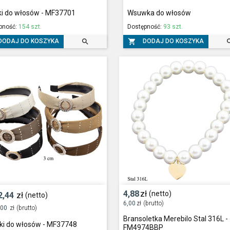
i do włosów - MF37701
Wsuwka do włosów
pność:
154 szt.
Dostępność:
93 szt.


DODAJ DO KOSZYKA
DODAJ DO KOSZYKA
4,88
zł
(netto)
2,44
zł
(netto)
6,00
zł
(brutto)
,00
zł
(brutto)
Bransoletka Merebilo Stal 316L -
ki do włosów - MF37748
FM4974BBP