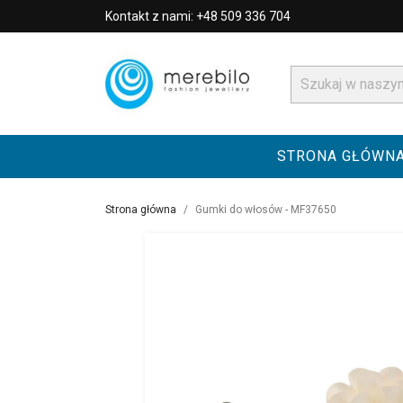
Kontakt z nami: +48 509 336 704
STRONA GŁÓWN
Strona główna
Gumki do włosów - MF37650