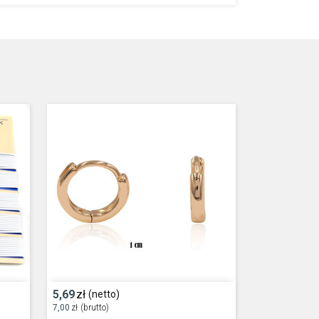
5,69
zł
(netto)
7,00
zł
(brutto)