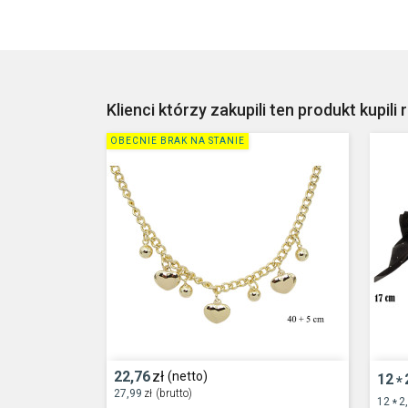
Klienci którzy zakupili ten produkt kupili 
OBECNIE BRAK NA STANIE
22,76
zł
(netto)
12
*
27,99
zł
(brutto)
12
2
*