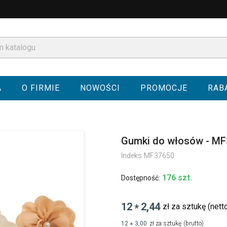
A
O FIRMIE
NOWOŚCI
PROMOCJE
RAB
Gumki do włosów - M
Indeks
MF37650
176 szt.
Dostępność:
12
2,44
zł za sztukę
(nett
*
12
3,00
zł za sztukę
(brutto)
*