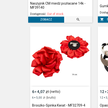
Naszyjnik CM miedź pozłacane 14k -
Gumk
MF39140
Dostę
Dostępność:
Out of stock


ZOBACZ
6
4,07
zł
12
(netto)
*
*
6
5,00
zł
(brutto)
12
3
*
*
Broszko-Spinka Kwiat - MF32709-4
Opas