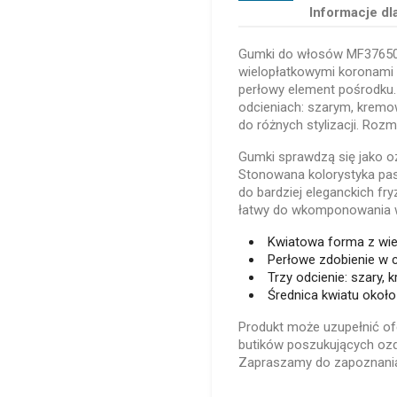
Informacje dl
Gumki do włosów MF37650 
wielopłatkowymi koronami
perłowy element pośrodku.
odcieniach: szarym, krem
do różnych stylizacji. Roz
Gumki sprawdzą się jako o
Stonowana kolorystyka pas
do bardziej eleganckich fr
łatwy do wkomponowania w
Kwiatowa forma z wi
Perłowe zdobienie w 
Trzy odcienie: szary,
Średnica kwiatu okoł
Produkt może uzupełnić of
butików poszukujących ozd
Zapraszamy do zapoznania 