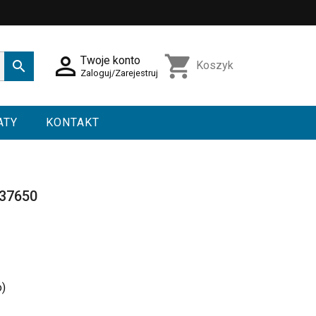

shopping_cart
Twoje konto

Koszyk
Zaloguj/Zarejestruj
ATY
KONTAKT
F37650
o)