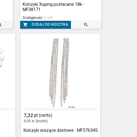
Kolczyki Xuping pozłacane 18k -
MF38171
Dostępność:
6 szt.



DODAJ DO KOSZYKA
7,32
zł
(netto)
9,00
zł
(brutto)
Kolczyki wiszące dżetowe - MF37634S