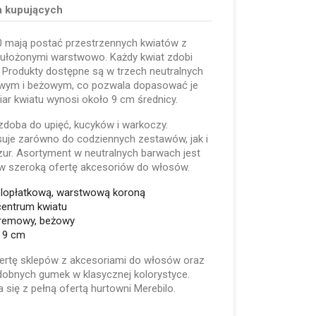
a kupujących
mają postać przestrzennych kwiatów z
 ułożonymi warstwowo. Każdy kwiat zdobi
 Produkty dostępne są w trzech neutralnych
owym i beżowym, co pozwala dopasować je
miar kwiatu wynosi około 9 cm średnicy.
zdoba do upięć, kucyków i warkoczy.
uje zarówno do codziennych zestawów, jak i
yzur. Asortyment w neutralnych barwach jest
 szeroką ofertę akcesoriów do włosów.
elopłatkową, warstwową koroną
centrum kwiatu
 kremowy, beżowy
o 9 cm
ertę sklepów z akcesoriami do włosów oraz
obnych gumek w klasycznej kolorystyce.
się z pełną ofertą hurtowni Merebilo.