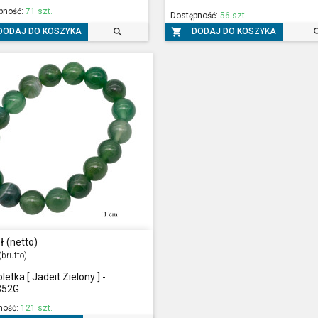
pność:
71 szt.
Dostępność:
56 szt.


DODAJ DO KOSZYKA
DODAJ DO KOSZYKA
ł
(netto)
(brutto)
letka [ Jadeit Zielony ] -
352G
ność:
121 szt.