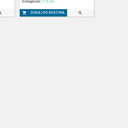
Dostępność:
113 szt.



DODAJ DO KOSZYKA