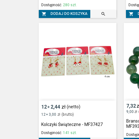
Dostępność:
280 szt.
Dostę



DODAJ DO KOSZYKA
7,32
z
12
2,44
zł
(netto)
*
9,00
zł
12
3,00
zł
(brutto)
*
Branso
Kolczyki Świąteczne - MF37427
MF39
Dostępność:
141 szt.
Dostęp