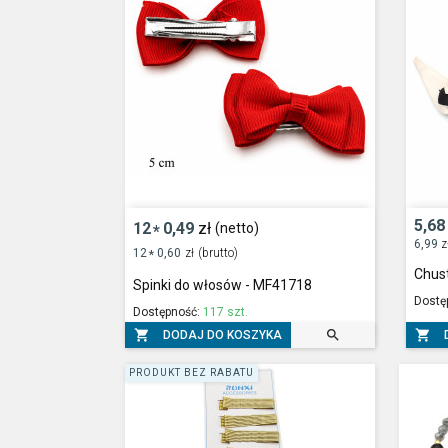
5,68
12
0,49
zł
(netto)
*
6,99
z
12
0,60
zł
(brutto)
*
Chus
Spinki do włosów - MF41718
Dostę
Dostępność:
117 szt.



DODAJ DO KOSZYKA
PRODUKT BEZ RABATU