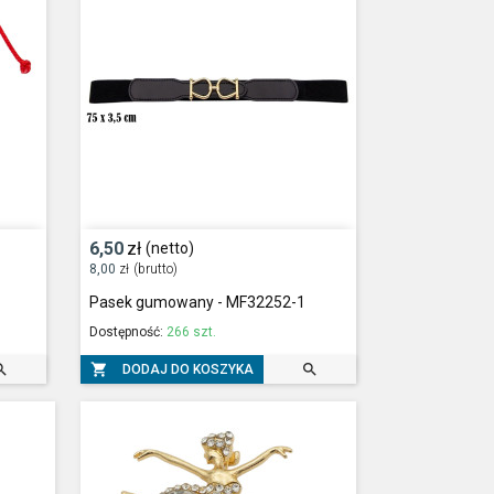
6,50
zł
(netto)
8,00
zł
(brutto)
Pasek gumowany - MF32252-1
Dostępność:
266 szt.



DODAJ DO KOSZYKA