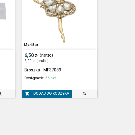
6,50
zł
(netto)
8,00
zł
(brutto)
Broszka - MF37089
Dostępność:
56 szt.



DODAJ DO KOSZYKA