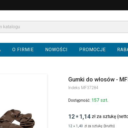
A
O FIRMIE
NOWOŚCI
PROMOCJE
RAB
Gumki do włosów - M
Indeks
MF37284
157 szt.
Dostępność:
12
1,14
zł za sztukę
(nett
*
12
1,40
zł za sztukę
(brutto)
*