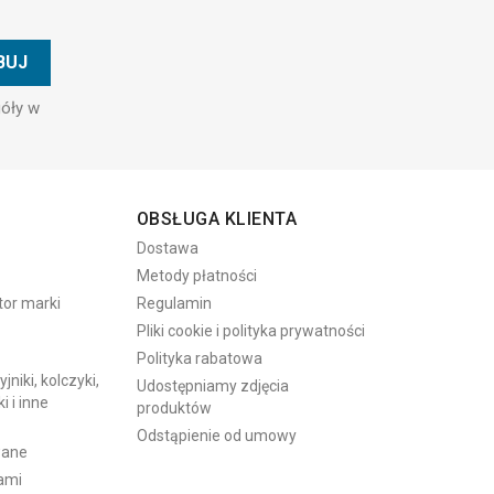
góły w
OBSŁUGA KLIENTA
Dostawa
Metody płatności
tor marki
Regulamin
Pliki cookie i polityka prywatności
Polityka rabatowa
niki, kolczyki,
Udostępniamy zdjęcia
i i inne
produktów
Odstąpienie od umowy
wane
nami