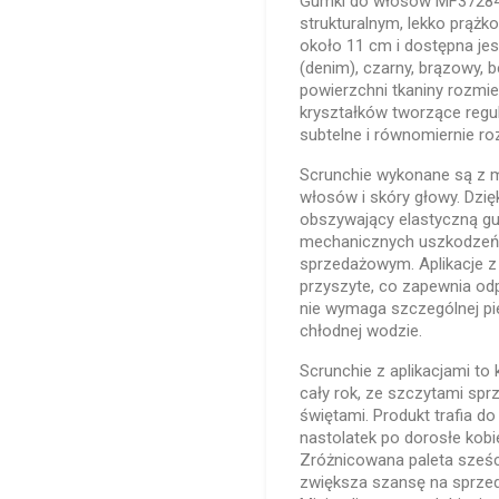
Gumki do włosów MF37284 
strukturalnym, lekko prąż
około 11 cm i dostępna jes
(denim), czarny, brązowy, 
powierzchni tkaniny rozmie
kryształków tworzące regul
subtelne i równomiernie r
Scrunchie wykonane są z mię
włosów i skóry głowy. Dzięk
obszywający elastyczną gu
mechanicznych uszkodzeń 
sprzedażowym. Aplikacje z 
przyszyte, co zapewnia od
nie wymaga szczególnej pie
chłodnej wodzie.
Scrunchie z aplikacjami to 
cały rok, ze szczytami sp
świętami. Produkt trafia do
nastolatek po dorosłe kobi
Zróżnicowana paleta sześc
zwiększa szansę na sprzeda