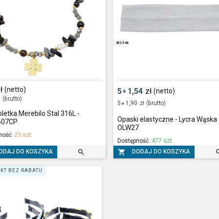
ł
(netto)
5
1,54
zł
(netto)
*
ł
(brutto)
5
1,90
zł
(brutto)
*
letka Merebilo Stal 316L -
Opaski elastyczne - Lycra Wąska
607CP
OLW27
ność:
23 szt.
Dostępność:
477 szt.


ODAJ DO KOSZYKA
DODAJ DO KOSZYKA
KT BEZ RABATU