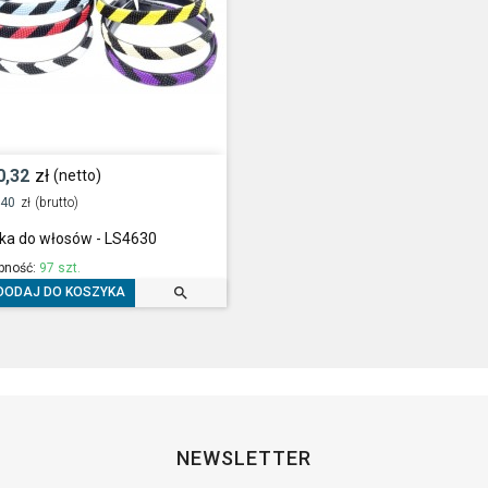
0,32
zł
(netto)
,40
zł
(brutto)
ka do włosów - LS4630
pność:
97 szt.

DODAJ DO KOSZYKA
NEWSLETTER