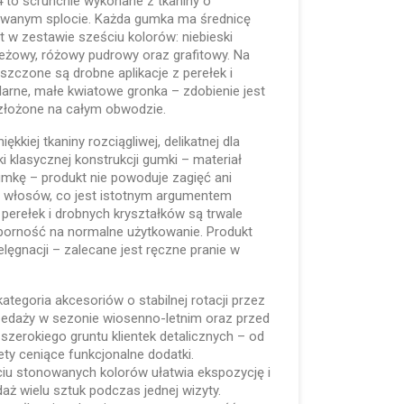
to scrunchie wykonane z tkaniny o
kowanym splocie. Każda gumka ma średnicę
t w zestawie sześciu kolorów: niebieski
beżowy, różowy pudrowy oraz grafitowy. Na
szczone są drobne aplikacje z perełek i
arne, małe kwiatowe gronka – zdobienie jest
ozłożone na całym obwodzie.
kkiej tkaniny rozciągliwej, delikatnej dla
i klasycznej konstrukcji gumki – materiał
mkę – produkt nie powoduje zagięć ani
włosów, co jest istotnym argumentem
perełek i drobnych kryształków są trwale
porność na normalne użytkowanie. Produkt
lęgnacji – zalecane jest ręczne pranie w
kategoria akcesoriów o stabilnej rotacji przez
rzedaży w sezonie wiosenno-letnim oraz przed
 szerokiego gruntu klientek detalicznych – od
ety ceniące funkcjonalne dodatki.
iu stonowanych kolorów ułatwia ekspozycję i
ż wielu sztuk podczas jednej wizyty.