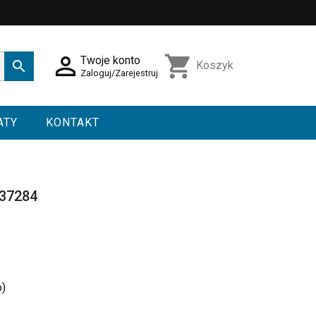

shopping_cart
Twoje konto

Koszyk
Zaloguj/Zarejestruj
ATY
KONTAKT
F37284
o)