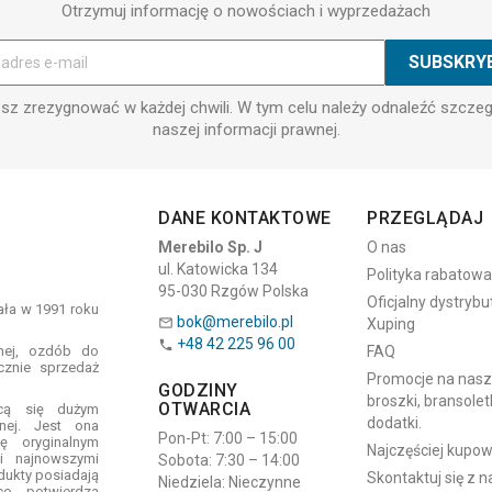
Otrzymuj informację o nowościach i wyprzedażach
z zrezygnować w każdej chwili. W tym celu należy odnaleźć szcze
naszej informacji prawnej.
DANE KONTAKTOWE
PRZEGLĄDAJ
Merebilo Sp. J
O nas
ul. Katowicka 134
Polityka rabatowa
95-030 Rzgów Polska
Oficjalny dystrybu
tała w 1991 roku
bok@merebilo.pl
Xuping

+48 42 225 96 00

znej, ozdób do
FAQ
cznie sprzedaż
Promocje na naszyj
GODZINY
broszki, bransoletk
OTWARCIA
ącą się dużym
dodatki.
znej. Jest ona
Pon-Pt: 7:00 – 15:00
ę oryginalnym
Najczęściej kupo
i najnowszymi
Sobota: 7:30 – 14:00
dukty posiadają
Skontaktuj się z 
Niedziela: Nieczynne
co potwierdza