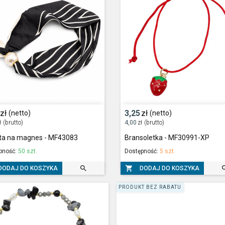
zł
3,25
zł
(netto)
(netto)
ł
(brutto)
4,00
zł
(brutto)
ta na magnes - MF43083
Bransoletka - MF30991-XP
pność:
50 szt.
Dostępność:
5 szt.


DODAJ DO KOSZYKA
DODAJ DO KOSZYKA
PRODUKT BEZ RABATU