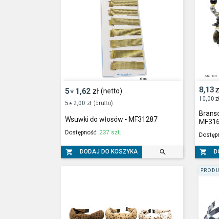
8,13
z
5
1,62
zł
(netto)
*
10,00
z
5
2,00
zł
(brutto)
*
Branso
Wsuwki do włosów - MF31287
MF31
Dostępność:
237 szt.
Dostęp



DODAJ DO KOSZYKA
D
PRODU