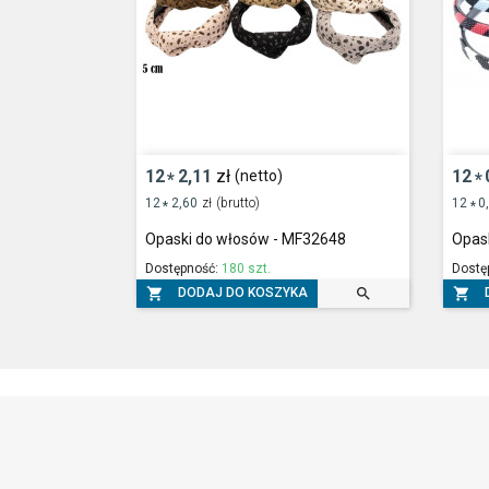
12
2,11
zł
12
(netto)
*
*
12
2,60
zł
(brutto)
12
0
*
*
Opaski do włosów - MF32648
Opas
Dostępność:
180 szt.
Dostę



DODAJ DO KOSZYKA