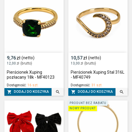
9,76
zł
10,57
zł
(netto)
(netto)
12,00
zł
(brutto)
13,00
zł
(brutto)
Pierścionek Xuping
Pierścionek Xuping Stal 316L
pozłacany 18k - MF40123
- MF40749
Dostępność:
16 szt.
Dostępność:
31 szt.




DODAJ DO KOSZYKA
DODAJ DO KOSZYKA
PRODUKT BEZ RABATU
NOWY PRODUKT