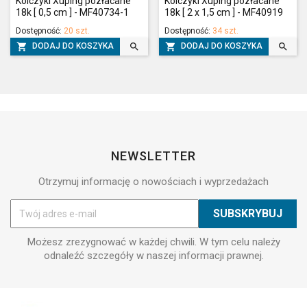
Kolczyki Xuping pozłacane
Kolczyki Xuping pozłacane
18k [ 0,5 cm ] - MF40734-1
18k [ 2 x 1,5 cm ] - MF40919
Dostępność:
20 szt.
Dostępność:
34 szt.




DODAJ DO KOSZYKA
DODAJ DO KOSZYKA
NEWSLETTER
Otrzymuj informację o nowościach i wyprzedażach
Możesz zrezygnować w każdej chwili. W tym celu należy
odnaleźć szczegóły w naszej informacji prawnej.