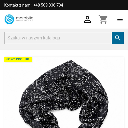
Kontakt z nami: +48 509 336 704

shopping_cart


NOWY PRODUKT