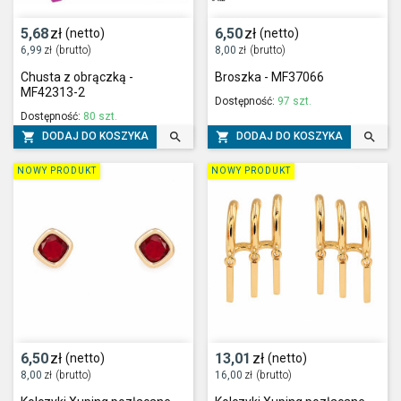
5,68
zł
6,50
zł
(netto)
(netto)
6,99
zł
(brutto)
8,00
zł
(brutto)
Chusta z obrączką -
Broszka - MF37066
MF42313-2
Dostępność:
97 szt.
Dostępność:
80 szt.




DODAJ DO KOSZYKA
DODAJ DO KOSZYKA
NOWY PRODUKT
NOWY PRODUKT
6,50
zł
13,01
zł
(netto)
(netto)
8,00
zł
(brutto)
16,00
zł
(brutto)