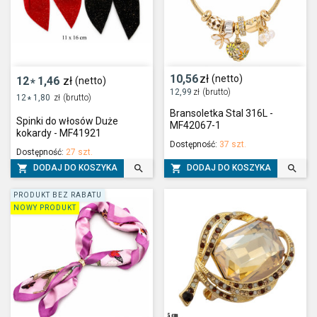
10,56
zł
(netto)
12
1,46
zł
(netto)
*
12,99
zł
(brutto)
12
1,80
zł
(brutto)
*
Bransoletka Stal 316L -
Spinki do włosów Duże
MF42067-1
kokardy - MF41921
Dostępność:
37 szt.
Dostępność:
27 szt.




DODAJ DO KOSZYKA
DODAJ DO KOSZYKA
PRODUKT BEZ RABATU
NOWY PRODUKT