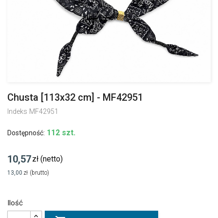
Chusta [113x32 cm] - MF42951
Indeks
MF42951
112 szt.
Dostępność:
10,57
zł
(netto)
13,00
zł
(brutto)
Ilość