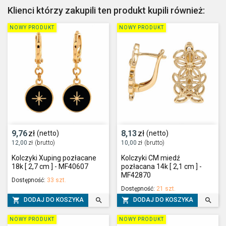
Klienci którzy zakupili ten produkt kupili również:
NOWY PRODUKT
NOWY PRODUKT
9,76
zł
8,13
zł
(netto)
(netto)
12,00
zł
(brutto)
10,00
zł
(brutto)
Kolczyki Xuping pozłacane
Kolczyki CM miedź
18k [ 2,7 cm ] - MF40607
pozłacana 14k [ 2,1 cm ] -
MF42870
Dostępność:
33 szt.
Dostępność:
21 szt.




DODAJ DO KOSZYKA
DODAJ DO KOSZYKA
NOWY PRODUKT
NOWY PRODUKT