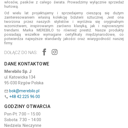
włosów, pasków z całego świata. Prowadzimy wyłącznie sprzedaż
hurtową.
Od wielu lat projektujemy i sprzedajemy cieszącą się dużym
zainteresowaniem własną kolekcję biżuterii sztucznej. Jest ona
tworzona przez naszych stylistów i wyróżnia się oryginalnym
wzornictwem, inspirowanym zarówno klasyką, jak i najnowszymi
trendami. Marka MEREBILO to również prestiż. Nasze produkty
posiadają wszelkie wymagane certyfikaty międzynarodowe, co
potwierdza najwyższe standardy jakości oraz wiarygodność naszej
firmy.
DOŁĄCZ DO NAS:
DANE KONTAKTOWE
Merebilo Sp. J
ul. Katowicka 134
95-030 Rzgów Polska
bok@merebilo.pl

+48 42 225 96 00

GODZINY OTWARCIA
Pon-Pt: 7:00 – 15:00
Sobota: 7:30 – 14:00
Niedziela: Nieczynne