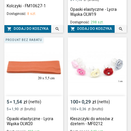
*
Kolczyki - FM10627-1
Opaski elastyczne - Lycra
Dostępność:
8 szt.
Wąska OLW19
Dostępność:
298 szt.




DODAJ DO KOSZYKA
DODAJ DO KOSZYKA
PRODUKT BEZ RABATU
5
1,54
zł
100
0,29
zł
(netto)
(netto)
*
*
5
1,90
zł
(brutto)
100
0,36
zł
(brutto)
*
*
Opaski elastyczne - Lycra
Kleszczyki do włosów z
Wąska OLW20
dżetem - MF0212