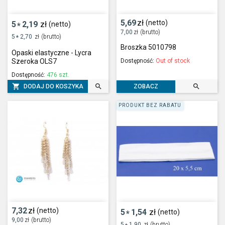
5,69
zł
(netto)
5
2,19
zł
(netto)
*
7,00
zł
(brutto)
5
2,70
zł
(brutto)
*
Broszka 5010798
Opaski elastyczne - Lycra
Dostępność:
Out of stock
Szeroka OLS7
Dostępność:
476 szt.



DODAJ DO KOSZYKA
ZOBACZ
PRODUKT BEZ RABATU
7,32
zł
(netto)
5
1,54
zł
(netto)
*
9,00
zł
(brutto)
5
1,90
zł
(brutto)