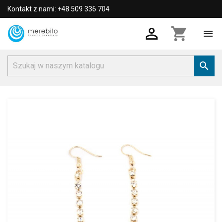
Kontakt z nami: +48 509 336 704

shopping_cart

