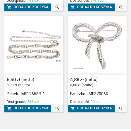
Dostępność:
492 szt.
Dostępność:
943 szt.




DODAJ DO KOSZYKA
DODAJ DO KOSZYKA
6,50
zł
4,88
zł
(netto)
(netto)
8,00
zł
(brutto)
6,00
zł
(brutto)
Pasek - MF12658B-1
Broszka - MF37006R
Dostępność:
266 szt.
Dostępność:
90 szt.




DODAJ DO KOSZYKA
DODAJ DO KOSZYKA