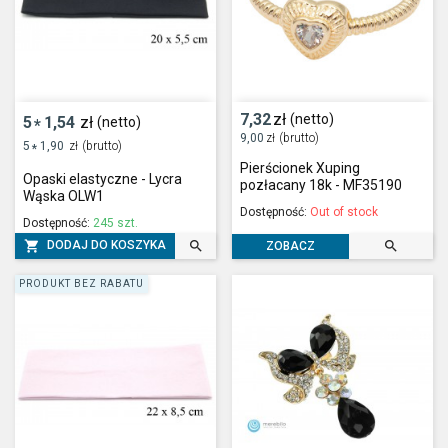
7,32
zł
(netto)
5
1,54
zł
(netto)
*
9,00
zł
(brutto)
5
1,90
zł
(brutto)
*
Pierścionek Xuping
Opaski elastyczne - Lycra
pozłacany 18k - MF35190
Wąska OLW1
Dostępność:
Out of stock
Dostępność:
245 szt.



DODAJ DO KOSZYKA
ZOBACZ
PRODUKT BEZ RABATU