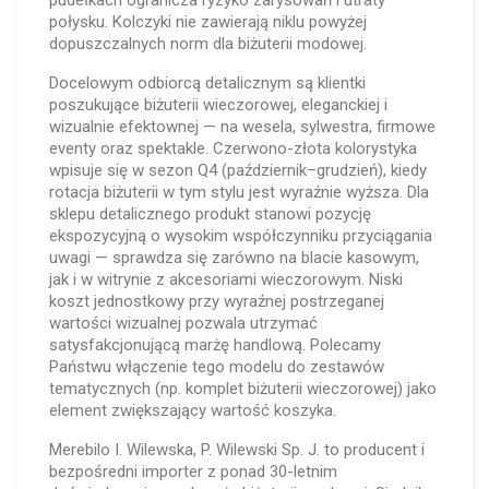
pudełkach ogranicza ryzyko zarysowań i utraty
połysku. Kolczyki nie zawierają niklu powyżej
dopuszczalnych norm dla biżuterii modowej.
Docelowym odbiorcą detalicznym są klientki
poszukujące biżuterii wieczorowej, eleganckiej i
wizualnie efektownej — na wesela, sylwestra, firmowe
eventy oraz spektakle. Czerwono-złota kolorystyka
wpisuje się w sezon Q4 (październik–grudzień), kiedy
rotacja biżuterii w tym stylu jest wyraźnie wyższa. Dla
sklepu detalicznego produkt stanowi pozycję
ekspozycyjną o wysokim współczynniku przyciągania
uwagi — sprawdza się zarówno na blacie kasowym,
jak i w witrynie z akcesoriami wieczorowym. Niski
koszt jednostkowy przy wyraźnej postrzeganej
wartości wizualnej pozwala utrzymać
satysfakcjonującą marżę handlową. Polecamy
Państwu włączenie tego modelu do zestawów
tematycznych (np. komplet biżuterii wieczorowej) jako
element zwiększający wartość koszyka.
Merebilo I. Wilewska, P. Wilewski Sp. J. to producent i
bezpośredni importer z ponad 30-letnim