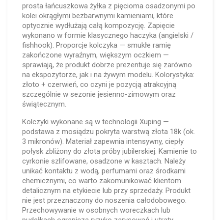
prosta łańcuszkowa żyłka z pięcioma osadzonymi po
kolei okrągłymi bezbarwnymi kamieniami, które
optycznie wydłużają całą kompozycję. Zapięcie
wykonano w formie klasycznego haczyka (angielski /
fishhook). Proporcje kolczyka — smukłe ramię
zakończone wyraźnym, większym oczkiem —
sprawiają, że produkt dobrze prezentuje się zarówno
na ekspozytorze, jak i na żywym modelu. Kolorystyka:
złoto + czerwień, co czyni je pozycją atrakcyjną
szczególnie w sezonie jesienno-zimowym oraz
świątecznym.
Kolczyki wykonane są w technologii Xuping —
podstawa z mosiądzu pokryta warstwą złota 18k (ok.
3 mikronów). Materiał zapewnia intensywny, ciepły
połysk zbliżony do złota próby jubilerskiej. Kamienie to
cyrkonie szlifowane, osadzone w kasztach. Należy
unikać kontaktu z wodą, perfumami oraz środkami
chemicznymi, co warto zakomunikować klientom
detalicznym na etykiecie lub przy sprzedaży. Produkt
nie jest przeznaczony do noszenia całodobowego.
Przechowywanie w osobnych woreczkach lub