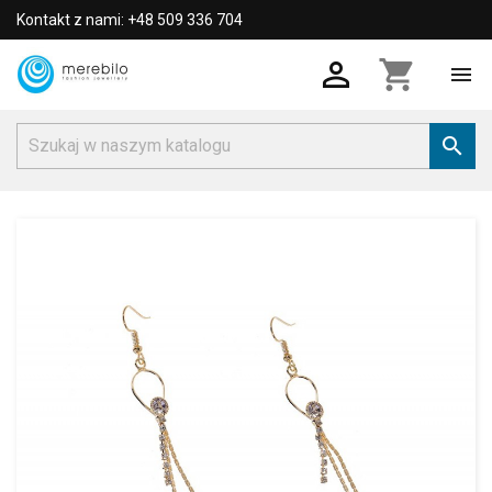
Kontakt z nami: +48 509 336 704

shopping_cart

