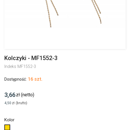
Kolczyki - MF1552-3
Indeks
MF1552-3
16 szt.
Dostępność:
3,66
zł
(netto)
4,50
zł
(brutto)
Kolor
Złoty