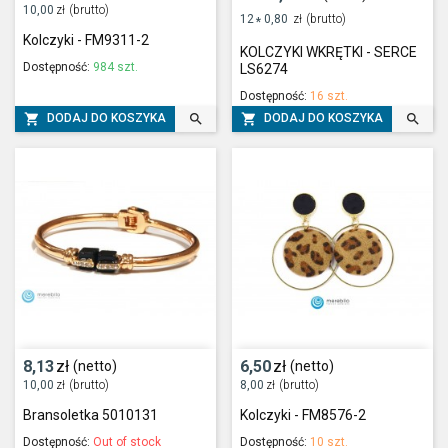
10,00
zł
(brutto)
12
0,80
zł
(brutto)
*
Kolczyki - FM9311-2
KOLCZYKI WKRĘTKI - SERCE
Dostępność:
984 szt.
LS6274
Dostępność:
16 szt.




DODAJ DO KOSZYKA
DODAJ DO KOSZYKA
8,13
zł
6,50
zł
(netto)
(netto)
10,00
zł
(brutto)
8,00
zł
(brutto)
Bransoletka 5010131
Kolczyki - FM8576-2
Dostępność:
Out of stock
Dostępność:
10 szt.