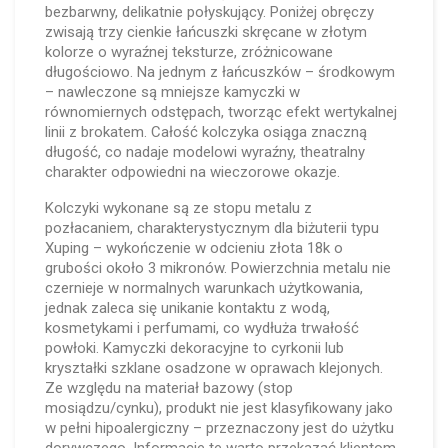
bezbarwny, delikatnie połyskujący. Poniżej obręczy
zwisają trzy cienkie łańcuszki skręcane w złotym
kolorze o wyraźnej teksturze, zróżnicowane
długościowo. Na jednym z łańcuszków – środkowym
– nawleczone są mniejsze kamyczki w
równomiernych odstępach, tworząc efekt wertykalnej
linii z brokatem. Całość kolczyka osiąga znaczną
długość, co nadaje modelowi wyraźny, theatralny
charakter odpowiedni na wieczorowe okazje.
Kolczyki wykonane są ze stopu metalu z
pozłacaniem, charakterystycznym dla biżuterii typu
Xuping – wykończenie w odcieniu złota 18k o
grubości około 3 mikronów. Powierzchnia metalu nie
czernieje w normalnych warunkach użytkowania,
jednak zaleca się unikanie kontaktu z wodą,
kosmetykami i perfumami, co wydłuża trwałość
powłoki. Kamyczki dekoracyjne to cyrkonii lub
kryształki szklane osadzone w oprawach klejonych.
Ze względu na materiał bazowy (stop
mosiądzu/cynku), produkt nie jest klasyfikowany jako
w pełni hipoalergiczny – przeznaczony jest do użytku