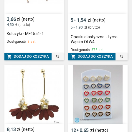
3,66
zł
(netto)
5
1,54
zł
(netto)
*
4,50
zł
(brutto)
5
1,90
zł
(brutto)
*
Kolczyki - MF1551-1
Opaski elastyczne - Lycra
Dostępność:
8 szt.
Wąska OLW4
Dostępność:
878 szt.




DODAJ DO KOSZYKA
DODAJ DO KOSZYKA
8,13
zł
(netto)
12
0,65
zł
(netto)
*