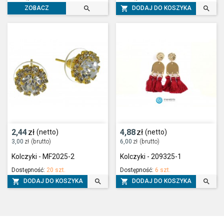



DODAJ DO KOSZYKA
ZOBACZ
2,44
zł
4,88
zł
(netto)
(netto)
3,00
zł
(brutto)
6,00
zł
(brutto)
Kolczyki - MF2025-2
Kolczyki - 209325-1
Dostępność:
20 szt.
Dostępność:
6 szt.




DODAJ DO KOSZYKA
DODAJ DO KOSZYKA