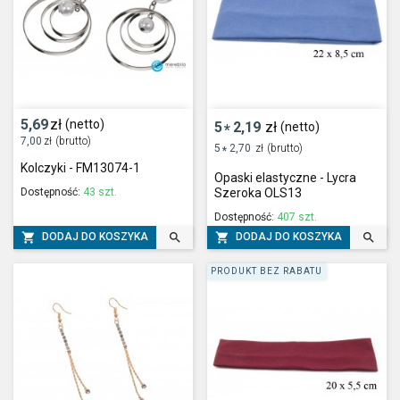
5,69
zł
(netto)
5
2,19
zł
(netto)
*
7,00
zł
(brutto)
5
2,70
zł
(brutto)
*
Kolczyki - FM13074-1
Opaski elastyczne - Lycra
Dostępność:
43 szt.
Szeroka OLS13
Dostępność:
407 szt.




DODAJ DO KOSZYKA
DODAJ DO KOSZYKA
PRODUKT BEZ RABATU