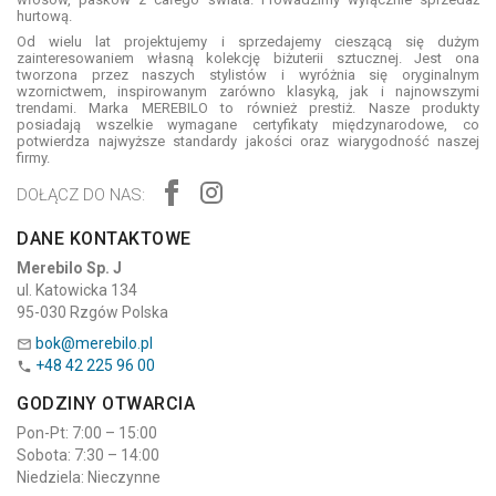
hurtową.
Od wielu lat projektujemy i sprzedajemy cieszącą się dużym
zainteresowaniem własną kolekcję biżuterii sztucznej. Jest ona
tworzona przez naszych stylistów i wyróżnia się oryginalnym
wzornictwem, inspirowanym zarówno klasyką, jak i najnowszymi
trendami. Marka MEREBILO to również prestiż. Nasze produkty
posiadają wszelkie wymagane certyfikaty międzynarodowe, co
potwierdza najwyższe standardy jakości oraz wiarygodność naszej
firmy.
DOŁĄCZ DO NAS:
DANE KONTAKTOWE
Merebilo Sp. J
ul. Katowicka 134
95-030 Rzgów Polska
bok@merebilo.pl

+48 42 225 96 00

GODZINY OTWARCIA
Pon-Pt: 7:00 – 15:00
Sobota: 7:30 – 14:00
Niedziela: Nieczynne