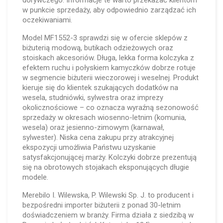
dorywczego. Informacje te warto przekazać klientom
w punkcie sprzedaży, aby odpowiednio zarządzać ich
oczekiwaniami.
Model MF1552-3 sprawdzi się w ofercie sklepów z
biżuterią modową, butikach odzieżowych oraz
stoiskach akcesoriów. Długa, lekka forma kolczyka z
efektem ruchu i połyskiem kamyczków dobrze rotuje
w segmencie biżuterii wieczorowej i weselnej. Produkt
kieruje się do klientek szukających dodatków na
wesela, studniówki, sylwestra oraz imprezy
okolicznościowe – co oznacza wyraźną sezonowość
sprzedaży w okresach wiosenno-letnim (komunia,
wesela) oraz jesienno-zimowym (karnawał,
sylwester). Niska cena zakupu przy atrakcyjnej
ekspozycji umożliwia Państwu uzyskanie
satysfakcjonującej marży. Kolczyki dobrze prezentują
się na obrotowych stojakach eksponujących długie
modele.
Merebilo I. Wilewska, P. Wilewski Sp. J. to producent i
bezpośredni importer biżuterii z ponad 30-letnim
doświadczeniem w branży. Firma działa z siedzibą w