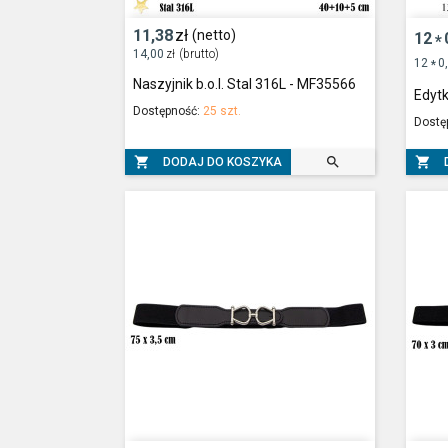
11,38
zł
(netto)
12
*
14,00
zł
(brutto)
12
0
*
Naszyjnik b.o.l. Stal 316L - MF35566
Edytk
Dostępność:
25 szt.
Dostę



DODAJ DO KOSZYKA