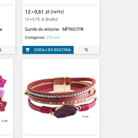
12
0,61
zł
(netto)
*
12
0,75
zł
(brutto)
*
ka
Gumki do włosów - MF9601PA
Dostępność:
270 szt.



DODAJ DO KOSZYKA