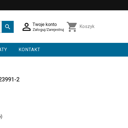

shopping_cart
Twoje konto

Koszyk
Zaloguj/Zarejestruj
ATY
KONTAKT
23991-2
o)