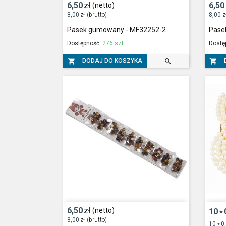
6,50
zł
6,50
(netto)
8,00
zł
(brutto)
8,00
z
Pasek gumowany - MF32252-2
Pase
Dostępność:
276 szt.
Dostę



DODAJ DO KOSZYKA
6,50
zł
(netto)
10
*
8,00
zł
(brutto)
10
0
*