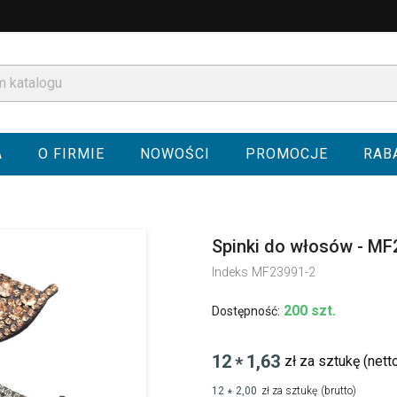
A
O FIRMIE
NOWOŚCI
PROMOCJE
RAB
Spinki do włosów - MF
Indeks
MF23991-2
200 szt.
Dostępność:
12
1,63
zł za sztukę
(nett
*
12
2,00
zł za sztukę
(brutto)
*