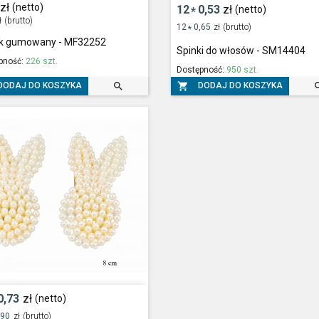
zł
(netto)
12
0,53
zł
(netto)
*
ł
(brutto)
12
0,65
zł
(brutto)
*
k gumowany - MF32252
Spinki do włosów - SM14404
pność:
226 szt.
Dostępność:
950 szt.


DODAJ DO KOSZYKA
DODAJ DO KOSZYKA
0,73
zł
(netto)
,90
zł
(brutto)