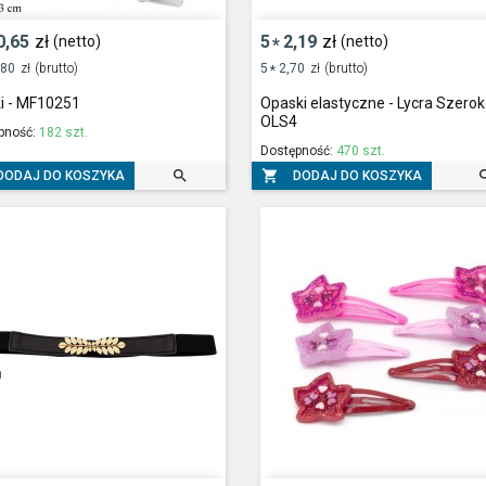
0,65
zł
5
2,19
zł
(netto)
(netto)
*
,80
zł
(brutto)
5
2,70
zł
(brutto)
*
i - MF10251
Opaski elastyczne - Lycra Szero
OLS4
pność:
182 szt.
Dostępność:
470 szt.


DODAJ DO KOSZYKA
DODAJ DO KOSZYKA