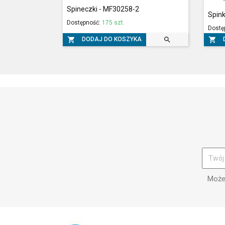
Spineczki - MF30258-2
Spin
Dostępność:
175 szt.
Dostę



DODAJ DO KOSZYKA
Możes