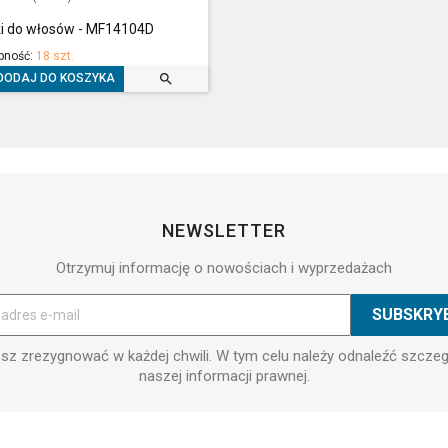
ki do włosów - MF14104D
pność:
18 szt.

DODAJ DO KOSZYKA
NEWSLETTER
Otrzymuj informację o nowościach i wyprzedażach
z zrezygnować w każdej chwili. W tym celu należy odnaleźć szcze
naszej informacji prawnej.