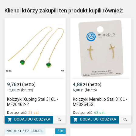
Klienci którzy zakupili ten produkt kupili również:
9,76
zł
4,88
zł
(netto)
(netto)
12,00
zł
(brutto)
6,00
zł
(brutto)
Kolczyki Xuping Stal 316L -
Kolczyki Merebilo Stal 316L -
MF20462-2
MF32545G
Dostępność:
21 szt.
Dostępność:
63 szt.




DODAJ DO KOSZYKA
DODAJ DO KOSZYKA
PRODUKT BEZ RABATU
-30%