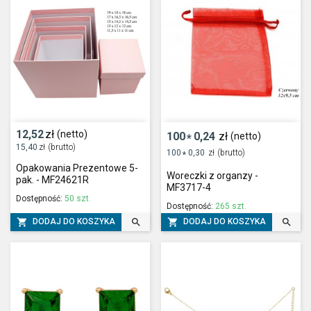
12,52
zł
(netto)
100
0,24
zł
(netto)
*
15,40
zł
(brutto)
100
0,30
zł
(brutto)
*
Opakowania Prezentowe 5-
Woreczki z organzy -
pak. - MF24621R
MF3717-4
Dostępność:
50 szt.
Dostępność:
265 szt.




DODAJ DO KOSZYKA
DODAJ DO KOSZYKA