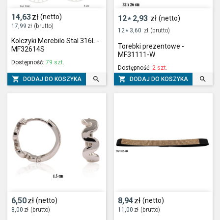
14,63
zł
(netto)
12
2,93
zł
(netto)
*
17,99
zł
(brutto)
12
3,60
zł
(brutto)
*
Kolczyki Merebilo Stal 316L -
Torebki prezentowe -
MF32614S
MF31111-W
Dostępność:
79 szt.
Dostępność:
2 szt.




DODAJ DO KOSZYKA
DODAJ DO KOSZYKA
6,50
zł
8,94
zł
(netto)
(netto)
8,00
zł
(brutto)
11,00
zł
(brutto)