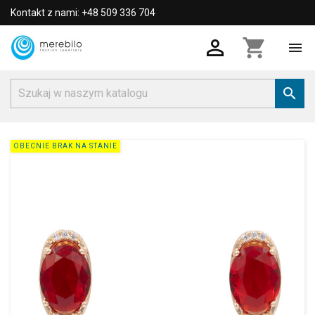
Kontakt z nami: +48 509 336 704

shopping_cart


OBECNIE BRAK NA STANIE