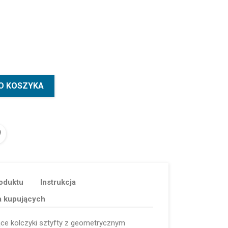
O KOSZYKA
oduktu
Instrukcja
a kupujących
ące kolczyki sztyfty z geometrycznym