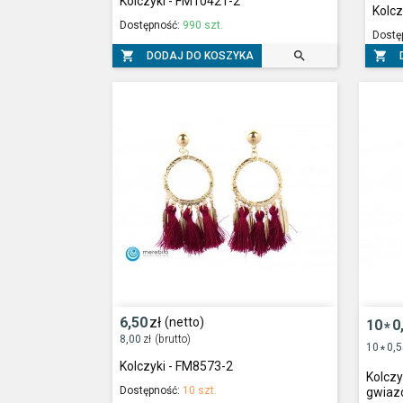
Kolczyki - FM10421-2
Kolcz
Dostępność:
990 szt.
Dostę



DODAJ DO KOSZYKA
6,50
zł
(netto)
10
0
*
8,00
zł
(brutto)
10
0,
*
Kolczyki - FM8573-2
Kolczy
Dostępność:
10 szt.
gwiaz