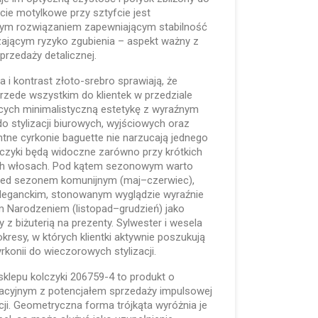
ie motylkowe przy sztyfcie jest
ym rozwiązaniem zapewniającym stabilność
zającym ryzyko zgubienia – aspekt ważny z
przedaży detalicznej.
 i kontrast złoto-srebro sprawiają, że
przede wszystkim do klientek w przedziale
cych minimalistyczną estetykę z wyraźnym
o stylizacji biurowych, wyjściowych oraz
tne cyrkonie baguette nie narzucają jednego
lczyki będą widoczne zarówno przy krótkich
ętych włosach. Pod kątem sezonowym warto
rzed sezonem komunijnym (maj–czerwiec),
 eleganckim, stonowanym wyglądzie wyraźnie
m Narodzeniem (listopad–grudzień) jako
y z biżuterią na prezenty. Sylwester i wesela
kresy, w których klientki aktywnie poszukują
konii do wieczorowych stylizacji.
sklepu kolczyki 206759-4 to produkt o
acyjnym z potencjałem sprzedaży impulsowej
ji. Geometryczna forma trójkąta wyróżnia je