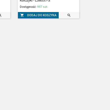
Kolczyki - LS8037-3
Dostępność:
997 szt.



DODAJ DO KOSZYKA