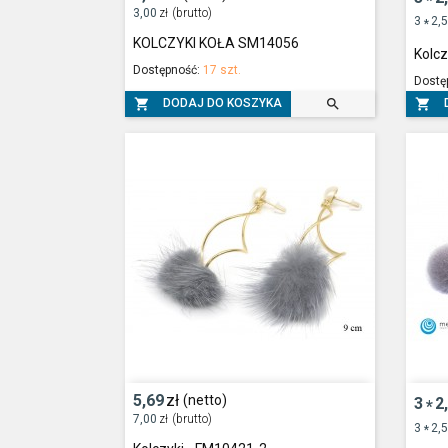
*
3,00
zł
(brutto)
3
2,
*
KOLCZYKI KOŁA SM14056
Kolcz
Dostępność:
17 szt.
Dostę



DODAJ DO KOSZYKA
5,69
zł
(netto)
3
2
*
7,00
zł
(brutto)
3
2,
*