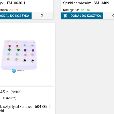
yki - FM10636-1
Spinki do włosów - SM13489
pność:
24 szt.
Dostępność:
862 szt.


DODAJ DO KOSZYKA
DODAJ DO KOSZYKA
,45
zł
(netto)
55
zł
(brutto)
ki sztyfty silikonowe - 504785-2 -
dki