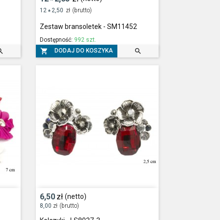
*
12
2,50
zł
(brutto)
*
Zestaw bransoletek - SM11452
Dostępność:
992 szt.



DODAJ DO KOSZYKA
6,50
zł
(netto)
8,00
zł
(brutto)