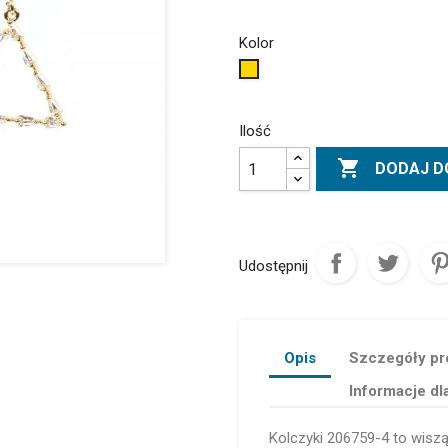
Kolor
Złoty
Ilość

DODAJ D
Udostępnij
Opis
Szczegóły pr
Informacje dl
Kolczyki 206759-4 to wisz