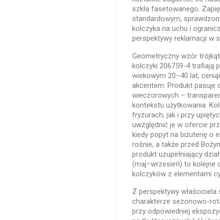
szkła fasetowanego. Zapięc
standardowym, sprawdzon
kolczyka na uchu i ogranic
perspektywy reklamacji w s
Geometryczny wzór trójkąta
kolczyki 206759-4 trafiają 
wiekowym 20–40 lat, cenią
akcentem. Produkt pasuje d
wieczorowych – transparen
kontekstu użytkowania. Ko
fryzurach, jak i przy upi
uwzględnić je w ofercie p
kiedy popyt na biżuterię o
rośnie, a także przed Boży
produkt uzupełniający dział
(maj–wrzesień) to kolejne o
kolczyków z elementami cyr
Z perspektywy właściciela 
charakterze sezonowo-rot
przy odpowiedniej ekspozyc