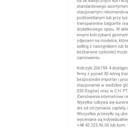
na tle klasycznych kół i kr
standardowego asortyment
stacjonarnym rekomendowa
podświetlanym lub przy lus
transparentne baguette rea
dodatkowego opisu. W sklep
innymi kolczykami geometr
zdjeciem na modelce, któr
selling z naszyjnikiem lub 
bezbarwne cyrkonie) może
zamówieniu.
Kolczyki 206759-4 dostępne
firmy z ponad 30-letnią trad
bezpośredni importer i pro
stacjonarnie w siedzibie gł
030 Rzgów) oraz w C.H. PT
Zamówienia internetowe re
Wysyłka odbywa się kurier
dni od otrzymania zapłaty,
Wszystkie przesyłki są ub
wyceniane są indywidualnie 
+48 42 225 96 00 lub kom. 