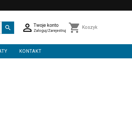

shopping_cart
Twoje konto

Koszyk
Zaloguj/Zarejestruj
ATY
KONTAKT