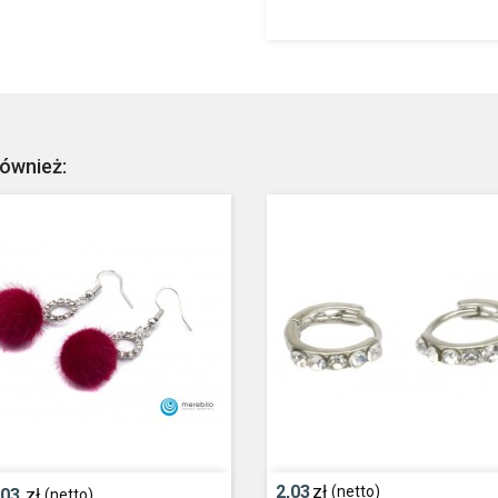
również:
2,03
zł
(netto)
,03
zł
(netto)