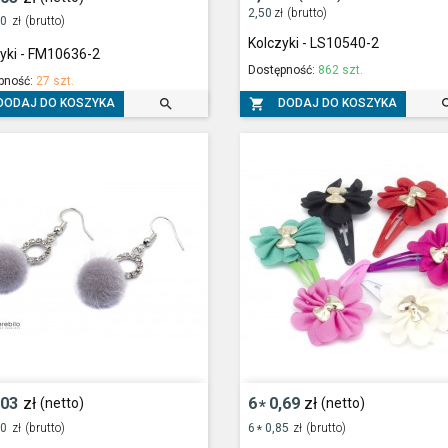
2,50
zł
(brutto)
50
zł
(brutto)
Kolczyki - LS10540-2
yki - FM10636-2
Dostępność:
862 szt.
pność:
27 szt.


DODAJ DO KOSZYKA
DODAJ DO KOSZYKA
,03
zł
6
0,69
zł
(netto)
(netto)
*
50
zł
(brutto)
6
0,85
zł
(brutto)
*