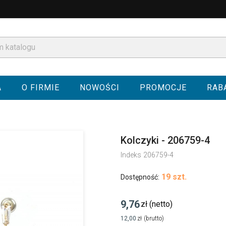
A
O FIRMIE
NOWOŚCI
PROMOCJE
RAB
Kolczyki - 206759-4
Indeks
206759-4
19 szt.
Dostępność:
9,76
zł
(netto)
12,00
zł
(brutto)