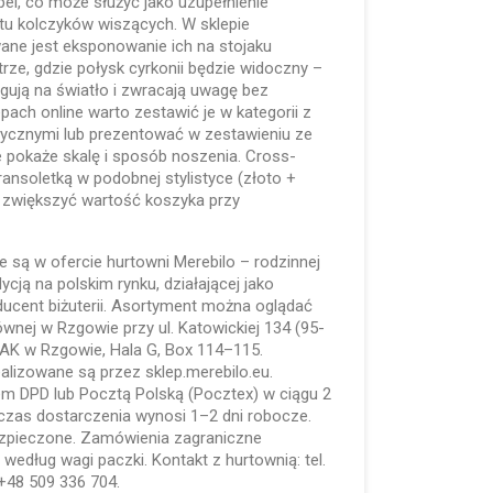
opel, co może służyć jako uzupełnienie
u kolczyków wiszących. W sklepie
ne jest eksponowanie ich na stojaku
trze, gdzie połysk cyrkonii będzie widoczny –
gują na światło i zwracają uwagę bez
ach online warto zestawić je w kategorii z
ycznymi lub prezentować w zestawieniu ze
e pokaże skalę i sposób noszenia. Cross-
bransoletką w podobnej stylistyce (złoto +
 zwiększyć wartość koszyka przy
 są w ofercie hurtowni Merebilo – rodzinnej
ycją na polskim rynku, działającej jako
ducent biżuterii. Asortyment można oglądać
ównej w Rzgowie przy ul. Katowickiej 134 (95-
AK w Rzgowie, Hala G, Box 114–115.
alizowane są przez sklep.merebilo.eu.
em DPD lub Pocztą Polską (Pocztex) w ciągu 2
 czas dostarczenia wynosi 1–2 dni robocze.
ezpieczone. Zamówienia zagraniczne
według wagi paczki. Kontakt z hurtownią: tel.
+48 509 336 704.