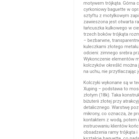
motywem trójkąta. Górna 
cyrkoniowy baguette w opra
sztyftu z motylkowym zapię
zawieszona jest otwarta r
łańcuszka kulkowego w cie
trzech boków trójkąta rozm
– bezbarwne, transparentn
kuleczkami złotego metalu
odcieni: zimnego srebra prz
Wykonczenie elementów me
kolczyków określić można 
na uchu, nie przytłaczając j
Kolczyki wykonane są w tech
Xuping – podstawa to mosi
złotym (18k). Taka konstru
biżuterii złotej przy atrak
detalicznego. Warstwę poz
mikrony, co oznacza, że p
kontaktem z wodą, potem i
instruowaniu klientów końc
obsadzenia ramy trójkąta i
kształcie baguette, co nad