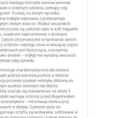
część każdego kolczyka stanowi pionowy
wie o srebrnym odcieniu, pełniący rolę
ciem. Poniżej, na złotym łączniku,
ama trójkąta wykonana z pozłacanego
płym złotym kolorze. Wzdłuż wszystkich
ieszczone są cyrkonie cięte w szlif baguette
e, osadzone naprzemiennie z drobnymi
. Całość utrzymana jest w kontraście dwóch
y sztyfcie i ciepłego złota w wiszącej części.
talowych jest błyszczące, a proporcje
jako średnie – trójkąt ma wyraźną obecność
ednak całej sylwetki.
nologii charakterystycznej dla biżuterii
ądz pokryty warstwą pozłoty w kolorze
kcja pozwala uzyskać estetykę zbliżoną do
cyjnym punkcie cenowym dla klienta
łoty szacuje się standardowo na około 3
rodukt wymaga ochrony przed długotrwałym
 kosmetykami – informacja istotna przy
owych w sklepie. Cyrkonie użyte do
 górnego sztyftu są bezbarwne, szlifowane w
aje im optyczną czystość i połysk zbliżony do