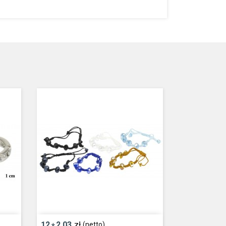
12
2,03
zł
(netto)