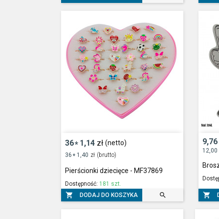
9,76
36
1,14
zł
(netto)
*
12,00
36
1,40
zł
(brutto)
*
Bros
Pierścionki dziecięce - MF37869
Dostę
Dostępność:
181 szt.



DODAJ DO KOSZYKA