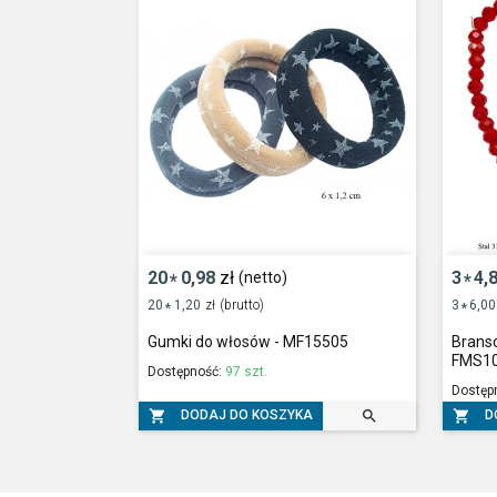
20
0,98
zł
3
4,
(netto)
*
*
20
1,20
zł
(brutto)
3
6,00
*
*
Gumki do włosów - MF15505
Branso
FMS10
Dostępność:
97 szt.
Dostęp



DODAJ DO KOSZYKA
D