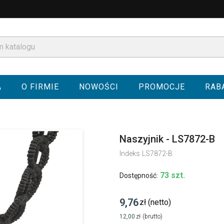
A
O FIRMIE
NOWOŚCI
PROMOCJE
RAB
Naszyjnik - LS7872-B
Indeks
LS7872-B
73 szt.
Dostępność:
9,76
zł
(netto)
12,00
zł
(brutto)