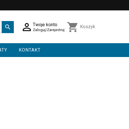

shopping_cart
Twoje konto

Koszyk
Zaloguj/Zarejestruj
ATY
KONTAKT