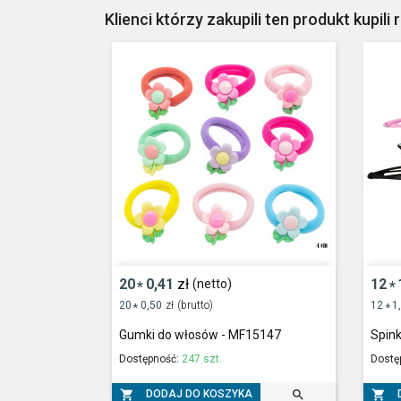
Klienci którzy zakupili ten produkt kupili 
20
0,41
zł
12
(netto)
*
*
20
0,50
zł
(brutto)
12
1
*
*
Gumki do włosów - MF15147
Spin
Dostępność:
247 szt.
Dostę



DODAJ DO KOSZYKA