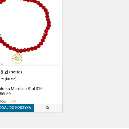
88
zł
(netto)
zł
(brutto)
letka Merebilo Stal 316L -
599-2
ność:
5 szt.

ODAJ DO KOSZYKA