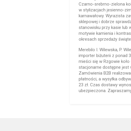
Czarno-srebrno-zielona ko
w stylizacjach jesienno-zi
karnawałowy. Wyrazista za
sklepowej i dobrze sprawd
stanowisku przy kasie lub 
motywie kamienia i kontra
okresach sprzedaży świątec
Merebilo I. Wilewska, P. Wi
importer biżuterii z ponad
mieści się w Rzgowie koło Ł
stacjonarne dostępne jest 
Zamówienia B2B realizowan
płatności, a wysyłka odbyw
23 zł. Czas dostawy wynosi
ubezpieczona. Zapraszamy