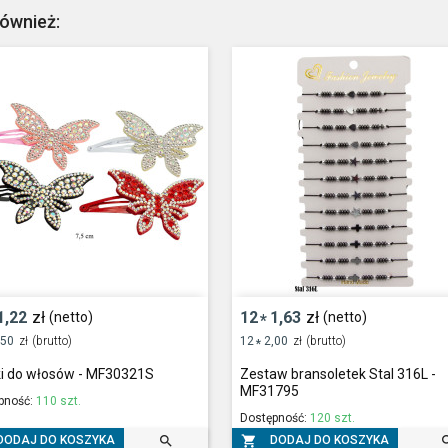
również:
1,22
zł
12
1,63
zł
(netto)
(netto)
*
,50
zł
(brutto)
12
2,00
zł
(brutto)
*
ki do włosów - MF30321S
Zestaw bransoletek Stal 316L -
MF31795
pność:
110 szt.
Dostępność:
120 szt.


DODAJ DO KOSZYKA
DODAJ DO KOSZYKA