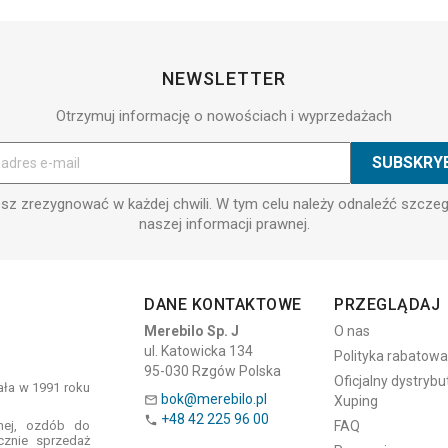
NEWSLETTER
Otrzymuj informację o nowościach i wyprzedażach
z zrezygnować w każdej chwili. W tym celu należy odnaleźć szcze
naszej informacji prawnej.
DANE KONTAKTOWE
PRZEGLĄDAJ
Merebilo Sp. J
O nas
ul. Katowicka 134
Polityka rabatowa
95-030 Rzgów Polska
Oficjalny dystrybu
tała w 1991 roku
bok@merebilo.pl
Xuping

+48 42 225 96 00

znej, ozdób do
FAQ
cznie sprzedaż