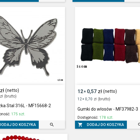
zł
(netto)
12
0,57
zł
(netto)
*
zł
(brutto)
12
0,70
zł
(brutto)
*
zka Stal 316L - MF15668-2
Gumki do włosów - MF37982-3
pność:
175 szt.
Dostępność:
178 szt.


DODAJ DO KOSZYKA
DODAJ DO KOSZYKA