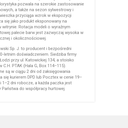
lorystyka pozwala na szerokie zastosowanie
mowych, a także na sezon sylwestrowy i
wieszka przyciąga wzrok w ekspozycji
za się jako produkt eksponowany na
w witrynie. Rotacja modeli o wyraźnym
stowej palecie barw jest zazwyczaj wysoka w
znej i okolicznościowej.
lewski Sp. J. to producent i bezpośredni
 30-letnim doświadczeniem. Siedziba firmy
odzi przy ul. Katowickiej 134, a stoisko
w C.H. PTAK (Hala G, Box 114–115).
e są w ciągu 2 dni od zaksięgowania
a się kurierem DPD lub Pocztex w cenie 19–
 1–2 dni robocze, a każda paczka jest
 Państwa do współpracy hurtowej.