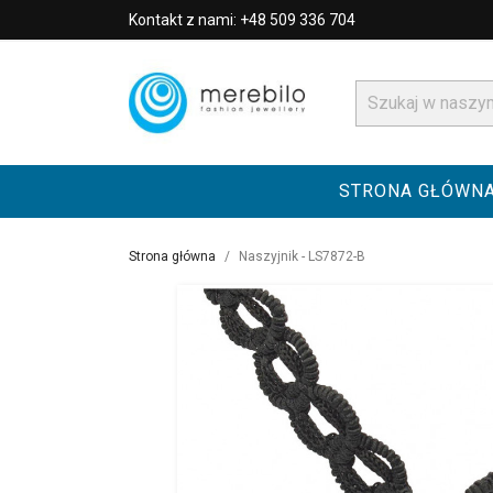
Kontakt z nami: +48 509 336 704
STRONA GŁÓWN
Strona główna
Naszyjnik - LS7872-B