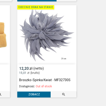
OBECNIE BRAK NA STANIE
12,20
zł
(netto)
15,01
zł
(brutto)
Broszko-Spinka Kwiat - MF32730S
Dostępność:
Out of stock


ZOBACZ