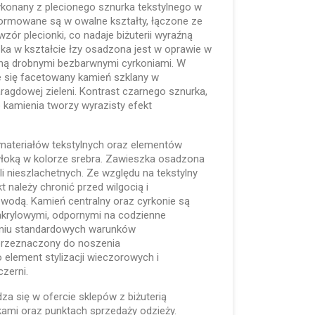
konany z plecionego sznurka tekstylnego w
ormowane są w owalne kształty, łączone ze
zór plecionki, co nadaje biżuterii wyraźną
szka w kształcie łzy osadzona jest w oprawie w
ną drobnymi bezbarwnymi cyrkoniami. W
e się facetowany kamień szklany w
agdowej zieleni. Kontrast czarnego sznurka,
o kamienia tworzy wyrazisty efekt
 materiałów tekstylnych oraz elementów
łoką w kolorze srebra. Zawieszka osadzona
i nieszlachetnych. Ze względu na tekstylny
 należy chronić przed wilgocią i
wodą. Kamień centralny oraz cyrkonie są
akrylowymi, odpornymi na codzienne
niu standardowych warunków
przeznaczony do noszenia
 element stylizacji wieczorowych i
zerni.
a się w ofercie sklepów z biżuterią
ami oraz punktach sprzedaży odzieży.