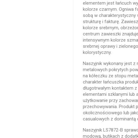
elementem jest łańcuch wy
kolorze czarnym. Ogniwa f
sobą w charakterystyczny w
strukturę i fakturę. Zawie
kolorze srebrnym, obrzeżo
centrum zawieszki znajduj
intensywnym kolorze szmar
srebrnej oprawy i zieloneg
kolorystyczny.
Naszyjnik wykonany jest z
metalowych pokrytych pow
na kółeczku ze stopu metal
charakter łańcuszka produkt
długotrwałym kontaktem z 
elementami szklanymi lub 
użytkowanie przy zachowa
przechowywania. Produkt 
okolicznościowego lub jako
casualowych z dominantą c
Naszyjnik LS7872-B sprawdz
modową, butikach z dodatk