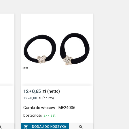
12
0,65
zł
(netto)
*
12
0,80
zł
(brutto)
*
Gumki do włosów - MF24006
Dostępność:
277 szt.



DODAJ DO KOSZYKA