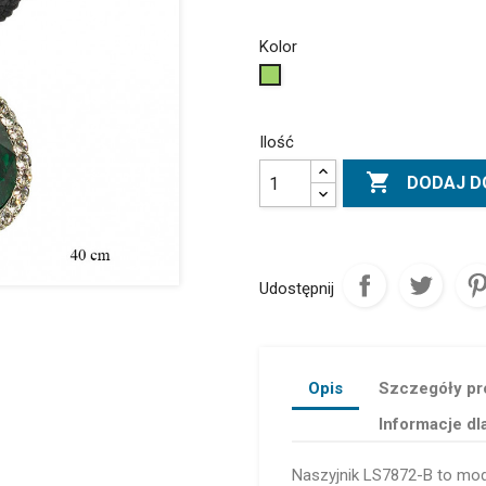
Kolor
Zielony
Ilość

DODAJ D
Udostępnij
Opis
Szczegóły pr
Informacje dl
Naszyjnik LS7872-B to mod