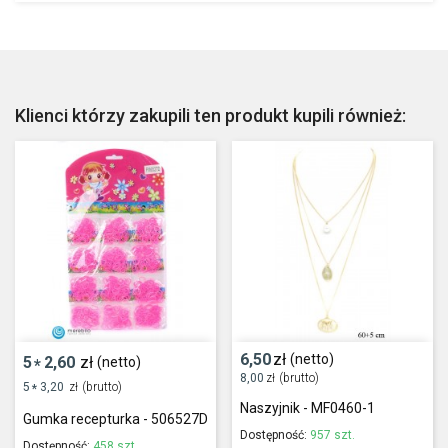
Klienci którzy zakupili ten produkt kupili również:
6,50
zł
(netto)
5
2,60
zł
(netto)
*
8,00
zł
(brutto)
5
3,20
zł
(brutto)
*
Naszyjnik - MF0460-1
Gumka recepturka - 506527D
Dostępność:
957 szt.
Dostępność:
458 szt.