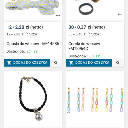
12
2,28
zł
30
0,37
zł
(netto)
(netto)
*
*
12
2,80
zł
(brutto)
30
0,45
zł
(brutto)
*
*
Opaski do włosów - MF14586
Gumki do włosów -
FM12964C
Dostępność:
264 szt.
Dostępność:
864 szt.




DODAJ DO KOSZYKA
DODAJ DO KOSZYKA