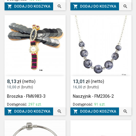




DODAJ DO KOSZYKA
DODAJ DO KOSZYKA
8,13
zł
13,01
zł
(netto)
(netto)
10,00
zł
(brutto)
16,00
zł
(brutto)
Broszka - FM6983-3
Naszyjnik - FM2306-2
Dostępność:
297 szt.
Dostępność:
91 szt.




DODAJ DO KOSZYKA
DODAJ DO KOSZYKA