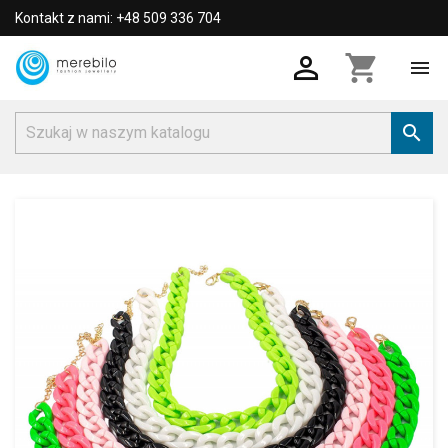
Kontakt z nami: +48 509 336 704

shopping_cart

