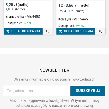
3,25
zł
(netto)
12
3,66
zł
(netto)
*
4,00
zł
(brutto)
12
4,50
zł
(brutto)
*
Bransoletka - MBR40D
Kolczyki - MF15445
Dostępność:
55 szt.
Dostępność:
294 szt.




DODAJ DO KOSZYKA
DODAJ DO KOSZYKA
NEWSLETTER
Otrzymuj informację o nowościach i wyprzedażach
Możesz zrezygnować w każdej chwili. W tym celu należy
odnaleźć szczegóły w naszej informacji prawnej.