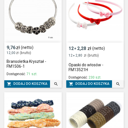
9,76
zł
(netto)
12
2,28
zł
(netto)
*
12,00
zł
(brutto)
12
2,80
zł
(brutto)
*
Bransoletka Kryształ -
Opaski do włosów -
FM1506-1
FM13521H
Dostępność:
71 szt.
Dostępność:
230 szt.




DODAJ DO KOSZYKA
DODAJ DO KOSZYKA