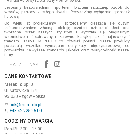
- Handel Hurtowy i Detaliczny Piotr Wilewski.
Jesteśmy bezpośrednim importerem biżuterii sztucznej, ozdób do
włosów, pasków z całego świata. Prowadzimy wyłącznie sprzedaż
hurtową.
Od wielu lat projektujemy i sprzedajemy cieszącą się dużym
zainteresowaniem własną kolekcję biżuterii sztucznej. Jest ona
tworzona przez naszych stylistów i wyróżnia się oryginalnym
wzornictwem, inspirowanym zarówno klasyką, jak i najnowszymi
trendami. Marka MEREBILO to również prestiż. Nasze produkty
posiadają wszelkie wymagane certyfikaty międzynarodowe, co
potwierdza najwyższe standardy jakości oraz wiarygodność naszej
firmy.
DOŁĄCZ DO NAS:
DANE KONTAKTOWE
Merebilo Sp. J
ul. Katowicka 134
95-030 Rzgów Polska
bok@merebilo.pl

+48 42 225 96 00

GODZINY OTWARCIA
Pon-Pt: 7:00 – 15:00