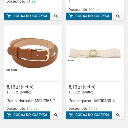
Dostępność:
91 szt.
1
Dostępność:
129 szt.




DODAJ DO KOSZYKA
DODAJ DO KOSZYKA
8,13
zł
8,13
zł
(netto)
(netto)
10,00
zł
(brutto)
10,00
zł
(brutto)
Pasek damski - MF37356-2
Pasek guma - MF30430-4
Dostępność:
100 szt.
Dostępność:
67 szt.




DODAJ DO KOSZYKA
DODAJ DO KOSZYKA