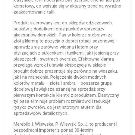
klasyfikuje ten model jako pas szeroki, cincher lub pas
korsetowy, co wpisuje się w aktualny trend na wyraźne
zaakcentowanie talii.
Produkt skierowany jest do sklepów odzieżowych,
butików z dodatkami oraz punktów sprzedaży
akcesoriów damskich. Pas w kolorze srebrnym ze
złotą klamrą to pozycja o dobrej rotacji sezonowej –
sprawdza się zarówno wiosną i latem przy
stylizacjach z sukienkami i tunikami, jak i jesienią przy
płaszczach i swetrach oversize. Efektowna klamra
przyciąga wzrok i ułatwia ekspozycję w sklepie –
produkt dobrze prezentuje się zarówno na wieszaku,
jak i na manekinie. Połączenie dwóch modnych
kolorów metalu – złota i srebra – poszerza grupę
docelową i zwiększa szansę na sprzedaż przy
pierwszym kontakcie klientki z produktem. Elastyczny
tył pasa eliminuje problem rozmiarówki i redukuje
ryzyko zwrotów, co jest istotnym atutem dla
sprzedawców detalicznych.
Merebilo I. Wilewska, P. Wilewski Sp. J. to producent i
bezpośredni importer z ponad 30-letnim