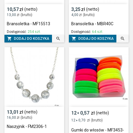
10,57
zł
3,25
zł
(netto)
(netto)
13,00
zł
(brutto)
4,00
zł
(brutto)
Bransoletka - MF15513
Bransoletka - MBR40C
Dostępność:
254 szt.
Dostępność:
64 szt.




DODAJ DO KOSZYKA
DODAJ DO KOSZYKA
13,01
zł
(netto)
12
0,57
zł
(netto)
*
16,00
zł
(brutto)
12
0,70
zł
(brutto)
*
Naszyjnik - FM2306-1
Gumki do włosów - MF3453-