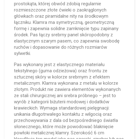
prostokąta, której obwód zdobią regularnie
rozmieszczone złote ćwieki o zaokrąglonych
główkach oraz piramidalne nity na środkowym
łączniku. Klamra ma symetryczną, geometryczną
formę i zapewnia solidne zamknięcie typu zapinany
środek. Pas łączy srebrny panel skóropodobny z
elastycznym szarym pasem, co zapewnia swobodę
ruchów i dopasowanie do różnych rozmiarów
sylwetki.
Pas wykonany jest z elastycznego materiału
tekstylnego (guma odzieżowa) oraz frontu ze
sztucznej skóry w kolorze srebrnym z efektem
metalicznym. Klamra wykonana z metalu w kolorze
złotym. Produkt nie zawiera elementów wykonanych
ze stali chirurgicznej ani srebra próbnego – jest to
wyrób z kategorii biżuterii modowej i dodatków
krawieckich. Wymaga standardowej pielęgnacji:
unikania długotrwałego kontaktu z wilgocią oraz
przechowywania z dala od bezpośredniego światła
słonecznego, które może powodować blaknięcie
powłoki metalicznej klamry. Szerokość 6 cm