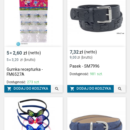
7,32
zł
(netto)
5
2,60
zł
(netto)
*
9,00
zł
(brutto)
5
3,20
zł
(brutto)
*
Pasek - SM7996
Gumka recepturka -
Dostępność:
981 szt.
FM6527A
Dostępność:
273 szt.




DODAJ DO KOSZYKA
DODAJ DO KOSZYKA