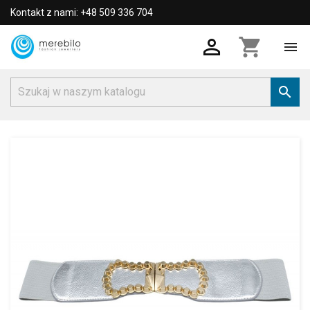
Kontakt z nami: +48 509 336 704

shopping_cart

