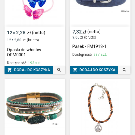
7,32
zł
(netto)
12
2,28
zł
(netto)
*
9,00
zł
(brutto)
12
2,80
zł
(brutto)
*
Pasek - FM1918-1
Opaski do włosów -
Dostępność:
937 szt.
OPM0001
Dostępność:
193 szt.




DODAJ DO KOSZYKA
DODAJ DO KOSZYKA