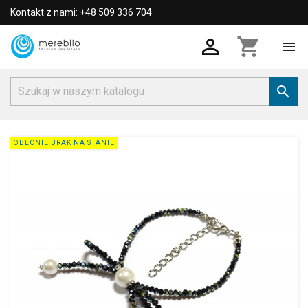
Kontakt z nami: +48 509 336 704

shopping_cart


OBECNIE BRAK NA STANIE