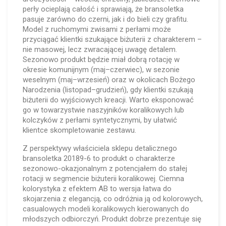
perły ocieplają całość i sprawiają, że bransoletka
pasuje zarówno do czerni, jak i do bieli czy grafitu.
Model z ruchomymi zwisami z perłami może
przyciągać klientki szukające biżuterii z charakterem –
nie masowej, lecz zwracającej uwagę detalem.
Sezonowo produkt będzie miał dobrą rotację w
okresie komunijnym (maj–czerwiec), w sezonie
weselnym (maj–wrzesień) oraz w okolicach Bożego
Narodzenia (listopad–grudzień), gdy klientki szukają
biżuterii do wyjściowych kreacji. Warto eksponować
go w towarzystwie naszyjników koralikowych lub
kolczyków z perłami syntetycznymi, by ułatwić
klientce skompletowanie zestawu.
Z perspektywy właściciela sklepu detalicznego
bransoletka 20189-6 to produkt o charakterze
sezonowo-okazjonalnym z potencjałem do stałej
rotacji w segmencie biżuterii koralikowej. Ciemna
kolorystyka z efektem AB to wersja łatwa do
skojarzenia z elegancją, co odróżnia ją od kolorowych,
casualowych modeli koralikowych kierowanych do
młodszych odbiorczyń. Produkt dobrze prezentuje się