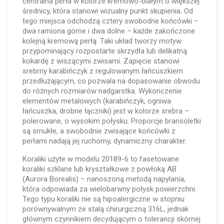
centralna perła w kolorze kremowo-białym o większej
średnicy, która stanowi wizualny punkt skupienia. Od
tego miejsca odchodzą cztery swobodne końcówki –
dwa ramiona górne i dwa dolne – każde zakończone
kolejną kremową perłą. Taki układ tworzy motyw
przypominający rozpostarte skrzydła lub delikatną
kokardę z wiszącymi zwisami. Zapięcie stanowi
srebrny karabińczyk z regulowanym łańcuszkiem
przedłużającym, co pozwala na dopasowanie obwodu
do różnych rozmiarów nadgarstka. Wykonczenie
elementów metalowych (karabińczyk, ogniwa
łańcuszka, drobne łączniki) jest w kolorze srebra –
polerowane, o wysokim połysku. Proporcje bransoletki
są smukłe, a swobodnie zwisające końcówki z
perłami nadają jej ruchomy, dynamiczny charakter.
Koraliki użyte w modelu 20189-6 to fasetowane
koraliki szklane lub kryształkowe z powłoką AB
(Aurora Borealis) – nanoszoną metodą napylania,
która odpowiada za wielobarwny połysk powierzchni.
Tego typu koraliki nie są hipoalergiczne w stopniu
porównywalnym ze stalą chirurgiczną 316L, jednak
głównym czynnikiem decydującym o tolerancji skórnej