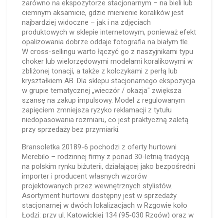
zarówno na ekspozytorze stacjonarnym – na bieli lub
ciemnym aksamicie, gdzie mienienie koralików jest
najbardziej widoczne – jak i na zdjęciach
produktowych w sklepie internetowym, ponieważ efekt
opalizowania dobrze oddaje fotografia na białym tle.
W cross-sellingu warto łączyć go z naszyjnikami typu
choker lub wielorzędowymi modelami koralikowymi w
zbliżonej tonacji, a także z kolczykami z perłą lub
kryształkiem AB. Dla sklepu stacjonarnego ekspozycja
w grupie tematycznej „wieczór / okazja" zwiększa
szansę na zakup impulsowy. Model z regulowanym
zapięciem zmniejsza ryzyko reklamacji z tytułu
niedopasowania rozmiaru, co jest praktyczną zaletą
przy sprzedaży bez przymiarki.
Bransoletka 20189-6 pochodzi z oferty hurtowni
Merebilo – rodzinnej firmy z ponad 30-letnią tradycją
na polskim rynku biżuterii, działającej jako bezpośredni
importer i producent własnych wzorów
projektowanych przez wewnętrznych stylistów.
Asortyment hurtowni dostępny jest w sprzedaży
stacjonarnej w dwóch lokalizacjach w Rzgowie koło
Łodzi: przy ul. Katowickiej 134 (95-030 Rzgów) oraz w