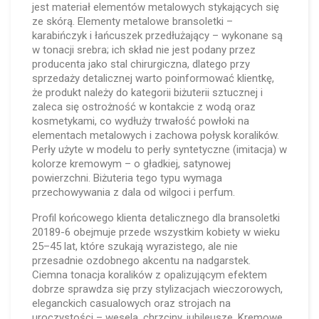
jest materiał elementów metalowych stykających się
ze skórą. Elementy metalowe bransoletki –
karabińczyk i łańcuszek przedłużający – wykonane są
w tonacji srebra; ich skład nie jest podany przez
producenta jako stal chirurgiczna, dlatego przy
sprzedaży detalicznej warto poinformować klientkę,
że produkt należy do kategorii biżuterii sztucznej i
zaleca się ostrożność w kontakcie z wodą oraz
kosmetykami, co wydłuży trwałość powłoki na
elementach metalowych i zachowa połysk koralików.
Perły użyte w modelu to perły syntetyczne (imitacja) w
kolorze kremowym – o gładkiej, satynowej
powierzchni. Biżuteria tego typu wymaga
przechowywania z dala od wilgoci i perfum.
Profil końcowego klienta detalicznego dla bransoletki
20189-6 obejmuje przede wszystkim kobiety w wieku
25–45 lat, które szukają wyrazistego, ale nie
przesadnie ozdobnego akcentu na nadgarstek.
Ciemna tonacja koralików z opalizującym efektem
dobrze sprawdza się przy stylizacjach wieczorowych,
eleganckich casualowych oraz strojach na
uroczystości – wesela, chrzciny, jubileusze. Kremowe