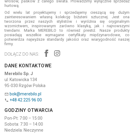
włosów, pasków z całego świata. Prowadzimy wyłącznie sprzedaż
hurtową.
Od wielu lat projektujemy i sprzedajemy cieszącą się dużym
zainteresowaniem własną kolekcję biżuterii sztucznej. Jest ona
tworzona przez naszych stylistów i wyróżnia się oryginalnym
wzornictwem, inspirowanym zarówno klasyką, jak i najnowszymi
trendami. Marka MEREBILO to również prestiż. Nasze produkty
posiadają wszelkie wymagane certyfikaty międzynarodowe, co
potwierdza najwyższe standardy jakości oraz wiarygodność naszej
firmy.
DOŁĄCZ DO NAS:
DANE KONTAKTOWE
Merebilo Sp. J
ul. Katowicka 134
95-030 Rzgów Polska
bok@merebilo.pl

+48 42 225 96 00

GODZINY OTWARCIA
Pon-Pt: 7:00 – 15:00
Sobota: 7:30 – 14:00
Niedziela: Nieczynne