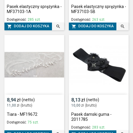
Pasek elastyczny sprężynka -
Pasek elastyczny sprężynka -
MF37103-1A
MF37103-5B
Dostępność:
285 szt.
Dostępność:
263 szt.




DODAJ DO KOSZYKA
DODAJ DO KOSZYKA
8,94
zł
8,13
zł
(netto)
(netto)
11,00
zł
(brutto)
10,00
zł
(brutto)
Tiara - MF19672
Pasek damski guma -
2011785
Dostępność:
75 szt.
Dostępność:
283 szt.