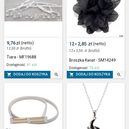
9,76
zł
(netto)
12
2,85
zł
(netto)
*
12,00
zł
(brutto)
12
3,50
zł
(brutto)
*
Tiara - MF19688
Broszka Kwiat - SM14249
Dostępność:
91 szt.
Dostępność:
75 szt.




DODAJ DO KOSZYKA
DODAJ DO KOSZYKA