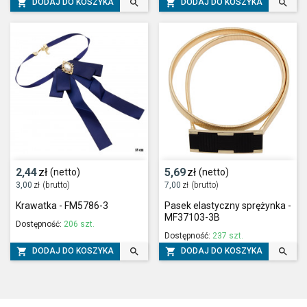




DODAJ DO KOSZYKA
DODAJ DO KOSZYKA
2,44
zł
5,69
zł
(netto)
(netto)
3,00
zł
(brutto)
7,00
zł
(brutto)
Krawatka - FM5786-3
Pasek elastyczny sprężynka -
MF37103-3B
Dostępność:
206 szt.
Dostępność:
237 szt.




DODAJ DO KOSZYKA
DODAJ DO KOSZYKA