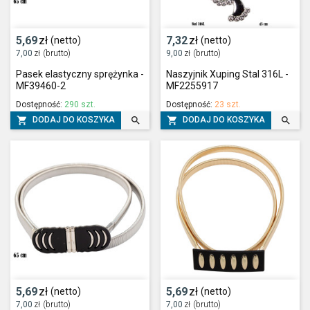
5,69
zł
7,32
zł
(netto)
(netto)
7,00
zł
(brutto)
9,00
zł
(brutto)
Pasek elastyczny sprężynka -
Naszyjnik Xuping Stal 316L -
MF39460-2
MF2255917
Dostępność:
290 szt.
Dostępność:
23 szt.




DODAJ DO KOSZYKA
DODAJ DO KOSZYKA
5,69
zł
5,69
zł
(netto)
(netto)
7,00
zł
(brutto)
7,00
zł
(brutto)