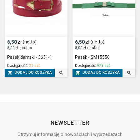
6,50
zł
6,50
zł
(netto)
(netto)
8,00
zł
(brutto)
8,00
zł
(brutto)
Pasek damski - 3631-1
Pasek - SM15550
Dostępność:
21 szt.
Dostępność:
973 szt.




DODAJ DO KOSZYKA
DODAJ DO KOSZYKA
NEWSLETTER
Otrzymuj informację o nowościach i wyprzedażach