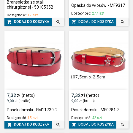
Bransoletka ze stali
Opaska do włosów - MF9317
chirurgicznej - 5010535B
Dostępność:
277 szt.
Dostępność:
17 szt.




DODAJ DO KOSZYKA
DODAJ DO KOSZYKA
7,32
zł
7,32
zł
(netto)
(netto)
9,00
zł
(brutto)
9,00
zł
(brutto)
Pasek damski - FM11739-2
Pasek damski - MF0781-3
Dostępność:
15 szt.
Dostępność:
42 szt.




DODAJ DO KOSZYKA
DODAJ DO KOSZYKA