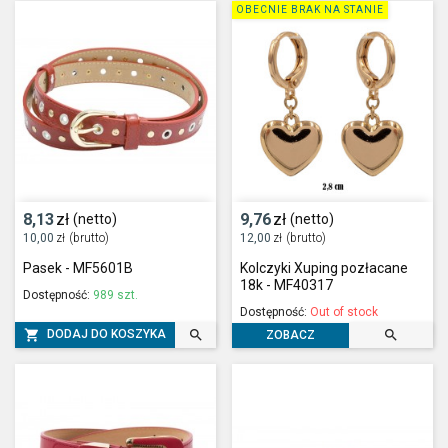
OBECNIE BRAK NA STANIE
8,13
zł
9,76
zł
(netto)
(netto)
10,00
zł
(brutto)
12,00
zł
(brutto)
Pasek - MF5601B
Kolczyki Xuping pozłacane
18k - MF40317
Dostępność:
989 szt.
Dostępność:
Out of stock



DODAJ DO KOSZYKA
ZOBACZ