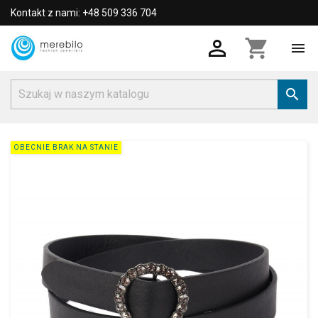
Kontakt z nami: +48 509 336 704

shopping_cart


OBECNIE BRAK NA STANIE