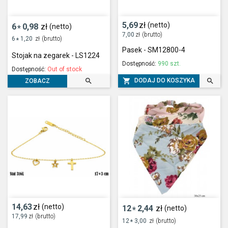
5,69
zł
(netto)
6
0,98
zł
(netto)
*
7,00
zł
(brutto)
6
1,20
zł
(brutto)
*
Pasek - SM12800-4
Stojak na zegarek - LS1224
Dostępność:
990 szt.
Dostępność:
Out of stock



DODAJ DO KOSZYKA
ZOBACZ
14,63
zł
(netto)
12
2,44
zł
(netto)
*
17,99
zł
(brutto)
12
3,00
zł
(brutto)
*