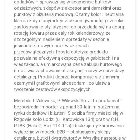
dodatków – sprawdzi się w segmencie butików
odzieżowych, sklepów z akcesoriami damskimi oraz
punktów z biżuterią modową. Czarny kolor i neutralna
klamra z dymionymi kryształkami gwarantują szerokie
zastosowanie stylistyczne, co przekłada się na dobrą
rotację towaru przez cały rok kalendarzowy, ze
szczególnym nasileniem sprzedaży w sezonie
jesienno-zimowym oraz w okresach
przedświątecznych. Prosta estetyka produktu
pozwala na efektywną ekspozycję w gablotach i na
wieszakach, a umiarkowana cena zakupu hurtowego
umożliwia zachowanie atrakcyjnej marży w sprzedaży
detalicznej. Produkt dobrze komponuje się z innymi
czarnymi i grafitowymi akcesoriami, co ułatwia
tworzenie zestawów ekspozycyjnych.
Merebilo I. Wilewska, P. Wilewski Sp. J. to producent i
bezpośredni importer z ponad 30-letnim stażem na
rynku dodatków i biżuterii. Siedziba firmy mieści się w
Rzgowie koło Łodzi (ul. Katowicka 134) oraz w C.H.
PTAK (Hala G, Box 114-115). Realizujemy zamówienia
wyłącznie w modelu B2B – obsługujemy sklepy
detaliczne, butiki i dystrybutorów. Wysyłka następuje w