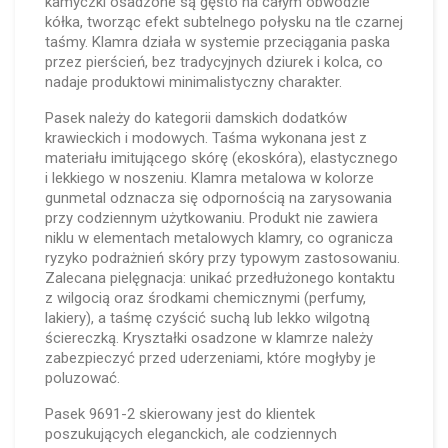
kamyczki osadzone są gęsto na całym obwodzie
kółka, tworząc efekt subtelnego połysku na tle czarnej
taśmy. Klamra działa w systemie przeciągania paska
przez pierścień, bez tradycyjnych dziurek i kolca, co
nadaje produktowi minimalistyczny charakter.
Pasek należy do kategorii damskich dodatków
krawieckich i modowych. Taśma wykonana jest z
materiału imitującego skórę (ekoskóra), elastycznego
i lekkiego w noszeniu. Klamra metalowa w kolorze
gunmetal odznacza się odpornością na zarysowania
przy codziennym użytkowaniu. Produkt nie zawiera
niklu w elementach metalowych klamry, co ogranicza
ryzyko podrażnień skóry przy typowym zastosowaniu.
Zalecana pielęgnacja: unikać przedłużonego kontaktu
z wilgocią oraz środkami chemicznymi (perfumy,
lakiery), a taśmę czyścić suchą lub lekko wilgotną
ściereczką. Kryształki osadzone w klamrze należy
zabezpieczyć przed uderzeniami, które mogłyby je
poluzować.
Pasek 9691-2 skierowany jest do klientek
poszukujących eleganckich, ale codziennych