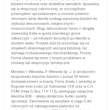
biżuterii modowej oraz dodatków damskich. Sprawdzą
się w ekspozycji całorocznej, ze szczególnym
potencjałem sprzedażowym w sezonie jesienno-
zimowym, kiedy klientki szukają wyrazistej biżuterii do
stylizacji wieczorowych, świątecznych i
noworocznych. Długi, łańcuszkowy fason z okrągłą
zawieszką trafia w gusta szerokiego grona
odbiorczyń – od młodych dorosłych po klientki w
średnim wieku. Produkt dobrze prezentuje się na
stojakach eksponujących wiszącą biżuterię, nie
wymaga rozbudowanego merchandisingu. Prosta
forma ułatwia łączenie z innymi produktami w
zestawy lub ekspozycje tematyczne.
Merebilo I. Wilewska, P. Wilewski Sp. J. to producent i
bezpośredni importer biżuterii z ponad 30-letnim
doświadczeniem w branży. Firma działa z siedzibą w
Rzgowie koło Łodzi (ul. Katowicka 134) oraz w C.H.
PTAK (Hala G, Box 114–115), obsługując wyłącznie
klientów B2B – sklepy detaliczne, butiki i punkty
sprzedaży. Zamówienia są wysyłane w ciągu 2 dni
roboczych od zaksięgowania płatności za