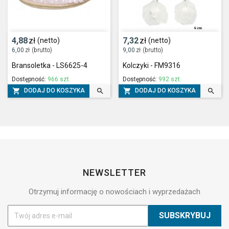
4,88
zł
7,32
zł
(netto)
(netto)
6,00
zł
(brutto)
9,00
zł
(brutto)
Bransoletka - LS6625-4
Kolczyki - FM9316
Dostępność:
966 szt.
Dostępność:
992 szt.




DODAJ DO KOSZYKA
DODAJ DO KOSZYKA
NEWSLETTER
Otrzymuj informację o nowościach i wyprzedażach