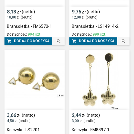
8,13
zł
9,76
zł
(netto)
(netto)
10,00
zł
(brutto)
12,00
zł
(brutto)
Bransoletka - FM6570-1
Bransoletka - LS14914-2
Dostępność:
994 szt.
Dostępność:
990 szt.




DODAJ DO KOSZYKA
DODAJ DO KOSZYKA
3,66
zł
2,44
zł
(netto)
(netto)
4,50
zł
(brutto)
3,00
zł
(brutto)
Kolczyki - LS2701
Kolczyki - FM8897-1