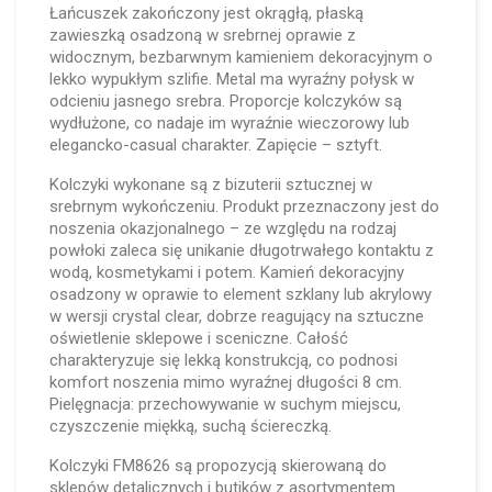
Łańcuszek zakończony jest okrągłą, płaską
zawieszką osadzoną w srebrnej oprawie z
widocznym, bezbarwnym kamieniem dekoracyjnym o
lekko wypukłym szlifie. Metal ma wyraźny połysk w
odcieniu jasnego srebra. Proporcje kolczyków są
wydłużone, co nadaje im wyraźnie wieczorowy lub
elegancko-casual charakter. Zapięcie – sztyft.
Kolczyki wykonane są z bizuterii sztucznej w
srebrnym wykończeniu. Produkt przeznaczony jest do
noszenia okazjonalnego – ze względu na rodzaj
powłoki zaleca się unikanie długotrwałego kontaktu z
wodą, kosmetykami i potem. Kamień dekoracyjny
osadzony w oprawie to element szklany lub akrylowy
w wersji crystal clear, dobrze reagujący na sztuczne
oświetlenie sklepowe i sceniczne. Całość
charakteryzuje się lekką konstrukcją, co podnosi
komfort noszenia mimo wyraźnej długości 8 cm.
Pielęgnacja: przechowywanie w suchym miejscu,
czyszczenie miękką, suchą ściereczką.
Kolczyki FM8626 są propozycją skierowaną do
sklepów detalicznych i butików z asortymentem