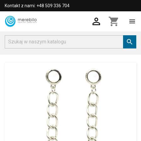
Kontakt z nami: +48 509 336 704

shopping_cart

