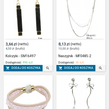
3,66
zł
8,13
zł
(netto)
(netto)
4,50
zł
(brutto)
10,00
zł
(brutto)
Kolczyki - SM16497
Naszyjnik - MF0485-2
Dostępność:
996 szt.
Dostępność:
36 szt.




DODAJ DO KOSZYKA
DODAJ DO KOSZYKA