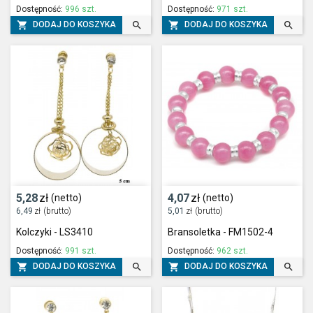
Dostępność:
996 szt.
Dostępność:
971 szt.




DODAJ DO KOSZYKA
DODAJ DO KOSZYKA
5,28
zł
4,07
zł
(netto)
(netto)
6,49
zł
(brutto)
5,01
zł
(brutto)
Kolczyki - LS3410
Bransoletka - FM1502-4
Dostępność:
991 szt.
Dostępność:
962 szt.




DODAJ DO KOSZYKA
DODAJ DO KOSZYKA