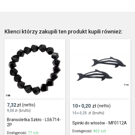
Klienci którzy zakupili ten produkt kupili również:
7,32
zł
(netto)
10
0,20
zł
(netto)
*
9,00
zł
(brutto)
10
0,25
zł
(brutto)
*
Bransoletka Szkło - LS6714-
Spinki do włosów - MF0112A
2P
Dostępność:
802 szt.
Dostępność:
77 szt.