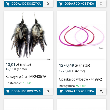




DODAJ DO KOSZYKA
DODAJ DO KOSZYKA
13,01
zł
(netto)
12
0,49
zł
(netto)
*
16,00
zł
(brutto)
12
0,60
zł
(brutto)
*
Kolczyki pióra - MF24357A
Opaska do włosów - 4199-2
Dostępność:
65 szt.
Dostępność:
978 szt.




DODAJ DO KOSZYKA
DODAJ DO KOSZYKA