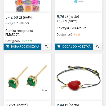
9,76
zł
(netto)
5
2,60
zł
(netto)
*
12,00
zł
(brutto)
5
3,20
zł
(brutto)
*
Kolczyki - 206621-2
Gumka recepturka -
Dostępność:
6 szt.
FM6527C
Dostępność:
322 szt.




DODAJ DO KOSZYKA
DODAJ DO KOSZYKA
3,25
zł
2,44
zł
(netto)
(netto)