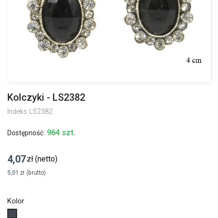
Kolczyki - LS2382
Indeks
LS2382
964 szt.
Dostępność:
4,07
zł
(netto)
5,01
zł
(brutto)
Kolor
Czarny