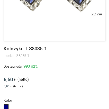
Kolczyki - LS8035-1
Indeks
LS8035-1
993 szt.
Dostępność:
6,50
zł
(netto)
8,00
zł
(brutto)
Kolor
Granatowy