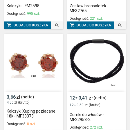
Kolczyki - FM2598
Zestaw bransoletek -
MF32765
Dostępność:
995 szt.
Dostępność:
221 szt.




DODAJ DO KOSZYKA
DODAJ DO KOSZYKA
3,66
zł
(netto)
12
0,41
zł
(netto)
*
4,50
zł
(brutto)
12
0,50
zł
(brutto)
*
Kolczyki Xuping pozłacane
Gumki do włosów -
18k - MF33373
MF22953-2
Dostępność:
8 szt.
Dostępność:
272 szt.