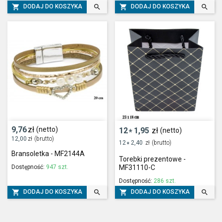




DODAJ DO KOSZYKA
DODAJ DO KOSZYKA
9,76
zł
(netto)
12
1,95
zł
(netto)
*
12,00
zł
(brutto)
12
2,40
zł
(brutto)
*
Bransoletka - MF2144A
Torebki prezentowe -
Dostępność:
947 szt.
MF31110-C
Dostępność:
286 szt.




DODAJ DO KOSZYKA
DODAJ DO KOSZYKA