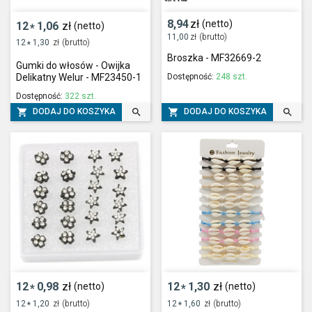
8,94
zł
(netto)
12
1,06
zł
(netto)
*
11,00
zł
(brutto)
12
1,30
zł
(brutto)
*
Broszka - MF32669-2
Gumki do włosów - Owijka
Dostępność:
248 szt.
Delikatny Welur - MF23450-1
Dostępność:
322 szt.




DODAJ DO KOSZYKA
DODAJ DO KOSZYKA
12
0,98
zł
12
1,30
zł
(netto)
(netto)
*
*
12
1,20
zł
(brutto)
12
1,60
zł
(brutto)
*
*