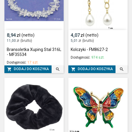
8,94
zł
4,07
zł
(netto)
(netto)
11,00
zł
(brutto)
5,01
zł
(brutto)
Bransoletka Xuping Stal 316L
Kolczyki - FM8627-2
- MF35534
Dostępność:
974 szt.
Dostępność:
17 szt.




DODAJ DO KOSZYKA
DODAJ DO KOSZYKA