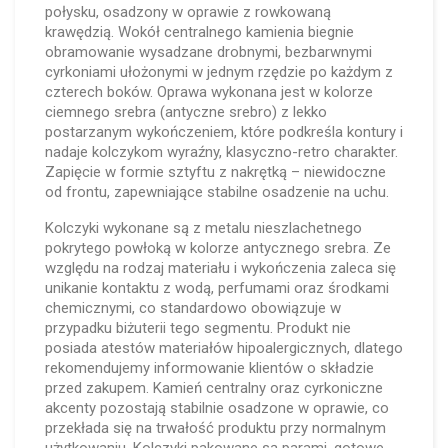
połysku, osadzony w oprawie z rowkowaną
krawędzią. Wokół centralnego kamienia biegnie
obramowanie wysadzane drobnymi, bezbarwnymi
cyrkoniami ułożonymi w jednym rzędzie po każdym z
czterech boków. Oprawa wykonana jest w kolorze
ciemnego srebra (antyczne srebro) z lekko
postarzanym wykończeniem, które podkreśla kontury i
nadaje kolczykom wyraźny, klasyczno-retro charakter.
Zapięcie w formie sztyftu z nakrętką – niewidoczne
od frontu, zapewniające stabilne osadzenie na uchu.
Kolczyki wykonane są z metalu nieszlachetnego
pokrytego powłoką w kolorze antycznego srebra. Ze
względu na rodzaj materiału i wykończenia zaleca się
unikanie kontaktu z wodą, perfumami oraz środkami
chemicznymi, co standardowo obowiązuje w
przypadku biżuterii tego segmentu. Produkt nie
posiada atestów materiałów hipoalergicznych, dlatego
rekomendujemy informowanie klientów o składzie
przed zakupem. Kamień centralny oraz cyrkoniczne
akcenty pozostają stabilnie osadzone w oprawie, co
przekłada się na trwałość produktu przy normalnym