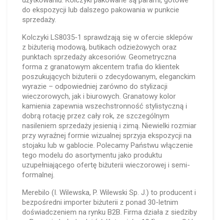
użytkowaniu. Kolczyki pakowane są parami, gotowe
do ekspozycji lub dalszego pakowania w punkcie
sprzedaży.
Kolczyki LS8035-1 sprawdzają się w ofercie sklepów
z biżuterią modową, butikach odzieżowych oraz
punktach sprzedaży akcesoriów. Geometryczna
forma z granatowym akcentem trafia do klientek
poszukujących biżuterii o zdecydowanym, eleganckim
wyrazie – odpowiedniej zarówno do stylizacji
wieczorowych, jak i biurowych. Granatowy kolor
kamienia zapewnia wszechstronność stylistyczną i
dobrą rotację przez cały rok, ze szczególnym
nasileniem sprzedaży jesienią i zimą. Niewielki rozmiar
przy wyraźnej formie wizualnej sprzyja ekspozycji na
stojaku lub w gablocie. Polecamy Państwu włączenie
tego modelu do asortymentu jako produktu
uzupełniającego ofertę biżuterii wieczorowej i semi-
formalnej.
Merebilo (I. Wilewska, P. Wilewski Sp. J.) to producent i
bezpośredni importer biżuterii z ponad 30-letnim
doświadczeniem na rynku B2B. Firma działa z siedziby