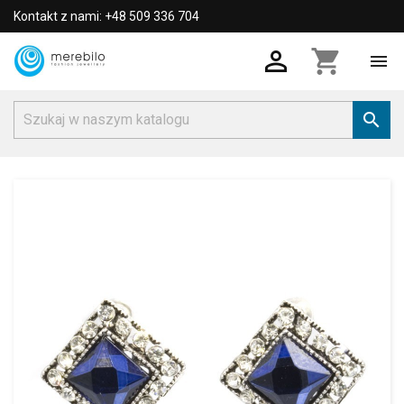
Kontakt z nami: +48 509 336 704

shopping_cart

