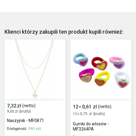
Klienci którzy zakupili ten produkt kupili również:
7,32
zł
(netto)
12
0,61
zł
(netto)
*
9,00
zł
(brutto)
12
0,75
zł
(brutto)
*
Naszyjnik - MF0871
Gumki do włosów -
Dostępność:
990 szt.
MF3264PA