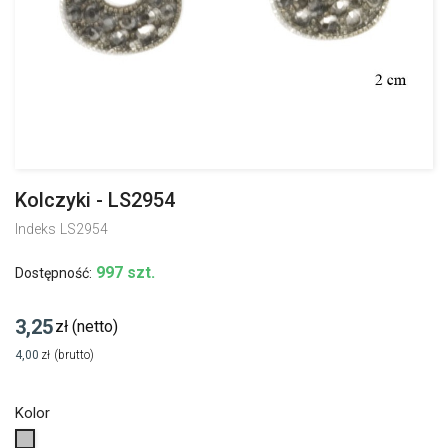
Kolczyki - LS2954
Indeks
LS2954
997 szt.
Dostępność:
3,25
zł
(netto)
4,00
zł
(brutto)
Kolor
Srebrny