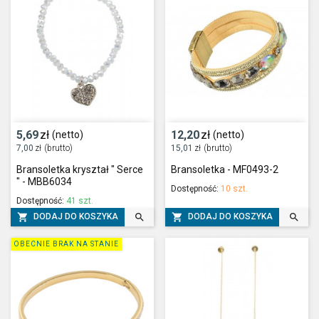
5,69
zł
12,20
zł
(netto)
(netto)
7,00
zł
(brutto)
15,01
zł
(brutto)
Bransoletka kryształ " Serce
Bransoletka - MF0493-2
" - MBB6034
Dostępność:
10 szt.
Dostępność:
41 szt.




DODAJ DO KOSZYKA
DODAJ DO KOSZYKA
OBECNIE BRAK NA STANIE