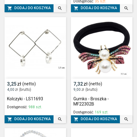
Dostępność:
35 szt.




DODAJ DO KOSZYKA
DODAJ DO KOSZYKA
3,25
zł
7,32
zł
(netto)
(netto)
4,00
zł
(brutto)
9,00
zł
(brutto)
Kolczyki - LS11693
Gumko - Broszka -
MF22302B
Dostępność:
988 szt.
Dostępność:
169 szt.




DODAJ DO KOSZYKA
DODAJ DO KOSZYKA