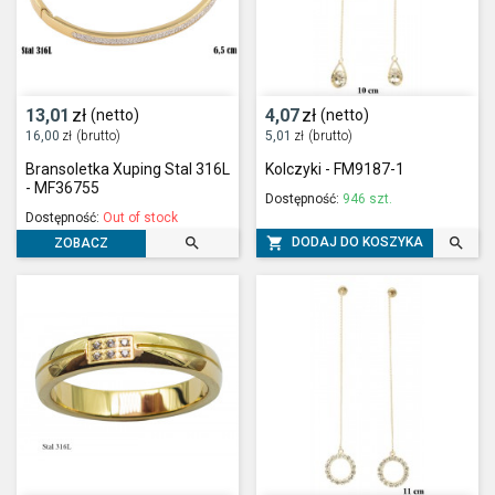
13,01
zł
4,07
zł
(netto)
(netto)
16,00
zł
(brutto)
5,01
zł
(brutto)
Bransoletka Xuping Stal 316L
Kolczyki - FM9187-1
- MF36755
Dostępność:
946 szt.
Dostępność:
Out of stock



DODAJ DO KOSZYKA
ZOBACZ