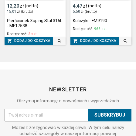
12,20
zł
4,47
zł
(netto)
(netto)
15,01
zł
(brutto)
5,50
zł
(brutto)
Pierścionek Xuping Stal 316L
Kolczyki - FM9190
- MF17538
Dostępność:
966 szt.
Dostępność:
3 szt.




DODAJ DO KOSZYKA
DODAJ DO KOSZYKA
NEWSLETTER
Otrzymuj informację o nowościach i wyprzedażach
Możesz zrezygnować w każdej chwili. W tym celu należy
odnaleźć szczegóły w naszej informacji prawnej.