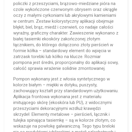
policzki z przeszyciami, brązowo-miedziane pióra na
czole wykończone czerwonym obrysem oraz okrągłe
oczy z małymi cyrkoniami lub akrylowymi kamieniami
w centrum. Zestaw kolorystyczny aplikacji obejmuje
błękit, biel, brąz, miedź i czerwień, co nadaje całości
wyraźny, graficzny charakter. Zawieszenie wykonano z
białej tasiemki ekoskóry zakończonej złotym
łącznikiem, do którego dołączono złoty pierścień w
formie kółka – standardowy element do wpięcia w
zatrzask torebki lub kółko na klucze. Rozmiar
pompona jest średni, proporcjonalny do aplikacji sowy,
całość sprawia wrażenie solidnie zmontowanej.
Pompon wykonany jest z włosia syntetycznego w
kolorze białym – miękki w dotyku, puszysty,
zachowujący kształt przy standardowym użytkowaniu.
Aplikacja frontowa wykonana jest z materiału
imitującego skórę (ekoskóra lub PU), z widocznymi
przeszyciami dekoracyjnymi wzdłuż krawędzi
skrzydeł. Elementy metalowe – pierścień, łącznik i
tulejka spinająca tasiemkę – są w kolorze złotym, co
wskazuje na powłokę galwaniczną. Tego typu breloki