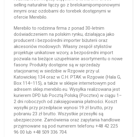
selling naturalnie łączy go z brelokamipomponowymi
innymi oraz ozdobami do torebek dostępnymi w
ofercie Merebilo.
Merebilo to rodzinna firma z ponad 30-letnim
doświadczeniem na polskim rynku, działająca jako
producent i bezpośredni importer biżuterii oraz
akcesoriów modowych. Własny zespół stylistów
projektuje unikatowe wzory, a bezpośredni import
pozwala na bieżące uzupełnianie asortymentu o nowe
fasony. Produkty dostępne są w sprzedaży
stacjonarnej w siedzibie w Rzgowie przy ul.
Katowickiej 134 oraz w C.H. PTAK w Rzgowie (Hala G,
Box 114–115), a także w sklepie internetowym pod
adresem sklep.merebilo.eu. Wysyłka realizowana jest
kurierem DPD lub Pocztą Polską (Pocztex) w ciągu 1–
2 dni roboczych od zaksięgowania płatności. Koszt
wysyłki przy przedpłacie wynosi 19 zł brutto, przy
pobraniu 23 zł brutto. Wszystkie przesyłki są
ubezpieczone. Zamówienia oraz zapytania handlowe
przyjmowane są pod numerem telefonu +48 42 225
96 00 lub +48 509 336 704.