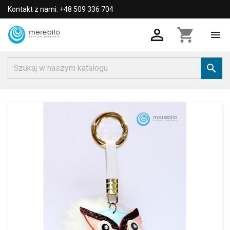
Kontakt z nami: +48 509 336 704

shopping_cart

