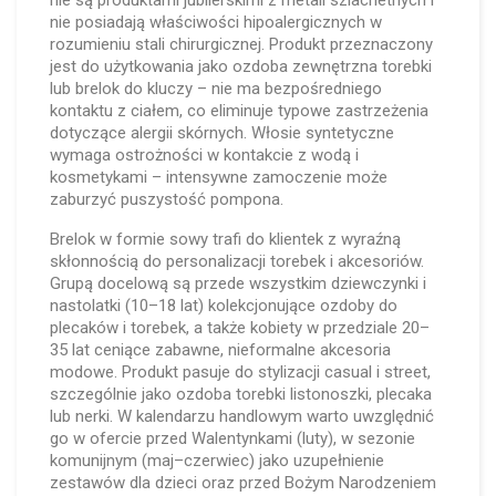
nie są produktami jubilerskimi z metali szlachetnych i
nie posiadają właściwości hipoalergicznych w
rozumieniu stali chirurgicznej. Produkt przeznaczony
jest do użytkowania jako ozdoba zewnętrzna torebki
lub brelok do kluczy – nie ma bezpośredniego
kontaktu z ciałem, co eliminuje typowe zastrzeżenia
dotyczące alergii skórnych. Włosie syntetyczne
wymaga ostrożności w kontakcie z wodą i
kosmetykami – intensywne zamoczenie może
zaburzyć puszystość pompona.
Brelok w formie sowy trafi do klientek z wyraźną
skłonnością do personalizacji torebek i akcesoriów.
Grupą docelową są przede wszystkim dziewczynki i
nastolatki (10–18 lat) kolekcjonujące ozdoby do
plecaków i torebek, a także kobiety w przedziale 20–
35 lat ceniące zabawne, nieformalne akcesoria
modowe. Produkt pasuje do stylizacji casual i street,
szczególnie jako ozdoba torebki listonoszki, plecaka
lub nerki. W kalendarzu handlowym warto uwzględnić
go w ofercie przed Walentynkami (luty), w sezonie
komunijnym (maj–czerwiec) jako uzupełnienie
zestawów dla dzieci oraz przed Bożym Narodzeniem