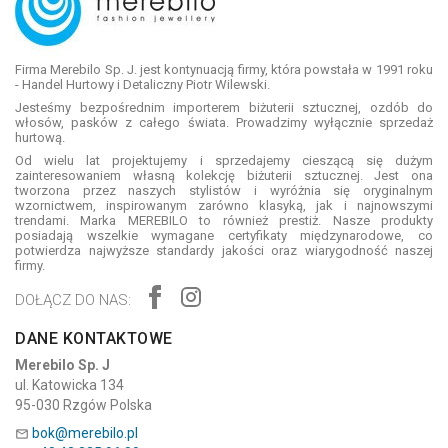
Firma Merebilo Sp. J. jest kontynuacją firmy, która powstała w 1991 roku
- Handel Hurtowy i Detaliczny Piotr Wilewski.
Jesteśmy bezpośrednim importerem biżuterii sztucznej, ozdób do
włosów, pasków z całego świata. Prowadzimy wyłącznie sprzedaż
hurtową.
Od wielu lat projektujemy i sprzedajemy cieszącą się dużym
zainteresowaniem własną kolekcję biżuterii sztucznej. Jest ona
tworzona przez naszych stylistów i wyróżnia się oryginalnym
wzornictwem, inspirowanym zarówno klasyką, jak i najnowszymi
trendami. Marka MEREBILO to również prestiż. Nasze produkty
posiadają wszelkie wymagane certyfikaty międzynarodowe, co
potwierdza najwyższe standardy jakości oraz wiarygodność naszej
firmy.
DOŁĄCZ DO NAS:
DANE KONTAKTOWE
Merebilo Sp. J
ul. Katowicka 134
95-030 Rzgów Polska
bok@merebilo.pl
