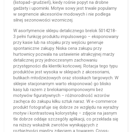
(listopad–grudzień), kiedy rośnie popyt na drobne
gadżety i upominki. Motyw sowy jest trwale popularny
w segmencie akcesoriów modowych i nie podlega
silnej sezonowości wzorniczej.
W asortymencie sklepu detalicznego brelok 5014218-
3 pełni funkcję produktu impulsowego – eksponowany
przy kasie lub na stojaku przy wejściu generuje
spontaniczne zakupy. Niska cena zakupu przy
hurtownicy pozwala na ustawienie atrakcyjnej marży
detalicznej przy jednoczesnym zachowaniu
przystępności dla klientki końcowej. Rotacja tego typu
produktów jest wysoka w sklepach z akcesoriami,
butikach młodzieżowych oraz stoiskach targowych. W
sklepie stacjonarnym warto eksponować go blisko
kasy lub razem z brelokamipomponowymi bez
motywów figuratywnych – różnorodność wzorów
zachęca do zakupu kilku sztuk naraz. W e-commerce
produkt fotografuje się dobrze ze względu na wyraźny
motyw i kontrastową kolorystykę – zdjęcie na jasnym
tle dobrze oddaje szczegóły aplikacji, co przekłada się
na niższy wskaźnik zwrotów wynikających z
rozbieżności między zdjęciem a towarem. Cross-