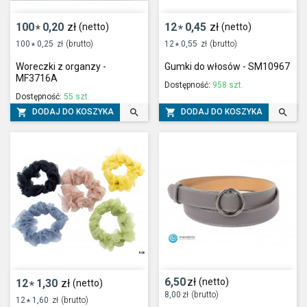
100
0,20
zł
12
0,45
zł
(netto)
(netto)
*
*
100
0,25
zł
(brutto)
12
0,55
zł
(brutto)
*
*
Woreczki z organzy -
Gumki do włosów - SM10967
MF3716A
Dostępność:
958 szt.
Dostępność:
55 szt.




DODAJ DO KOSZYKA
DODAJ DO KOSZYKA
6,50
zł
(netto)
12
1,30
zł
(netto)
*
8,00
zł
(brutto)
12
1,60
zł
(brutto)
*