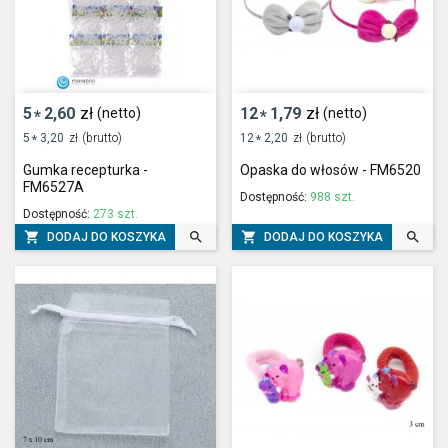
5
2,60
zł
12
1,79
zł
(netto)
(netto)
*
*
5
3,20
zł
(brutto)
12
2,20
zł
(brutto)
*
*
Gumka recepturka -
Opaska do włosów - FM6520
FM6527A
Dostępność:
988 szt.
Dostępność:
273 szt.




DODAJ DO KOSZYKA
DODAJ DO KOSZYKA