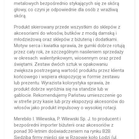
metalowych bezpośrednio stykających się ze skórą
głowy, co czyni je odpowiednie dla osób z wrażliwą
skórą.
Produkt skierowany przede wszystkim do sklepów z
akcesoriami do włosów, butików z modą damską i
młodzieżową oraz sklepów z biżuterią i dodatkami.
Motyw serca i kwiatka sprawia, że gumki dobrze rotują
przez cały rok, ze szczególnym nasileniem sprzedaży
w okresach: walentynkowym, wiosennym oraz przed
świętami. Zestaw dwóch sztuk w opakowaniu
zwiększa postrzeganą wartość produktu przez klienta
końcowego i wspiera ekspozycję w formie zestawu
lub prezentu. Wyrazista kolorystyka sprawia, że
produkt dobrze wyróżnia się na standzie lub w
gablocie. Rekomendujemy Państwu umieszczenie go
w strefie przy kasie lub przy ekspozycji akcesoriów do
włosów jako produkt impulsowy o wysokiej rotacji.
Merebilo I. Wilewska, P. Wilewski Sp. J. to producent i
bezpośredni importer biżuterii oraz akcesoriów z
ponad 30-letnim doświadczeniem na rynku B2B.
Siedziba firmy mieści się w Rzgowie koło Łodzi (ul.