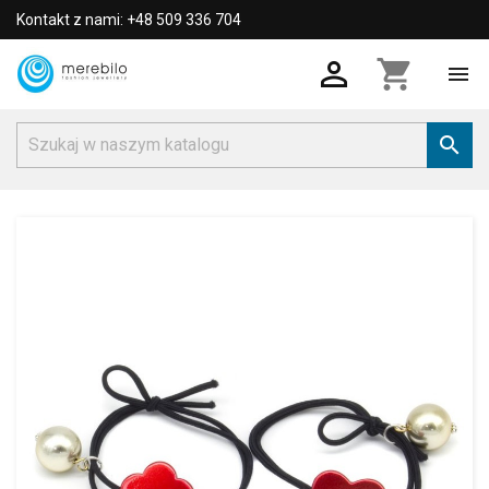
Kontakt z nami: +48 509 336 704

shopping_cart

