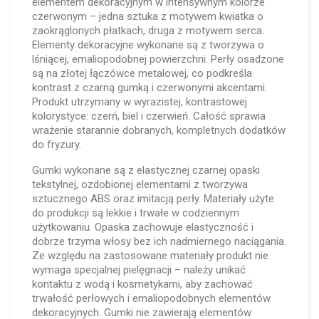
elementem dekoracyjnym w intensywnym kolorze
czerwonym – jedna sztuka z motywem kwiatka o
zaokrąglonych płatkach, druga z motywem serca.
Elementy dekoracyjne wykonane są z tworzywa o
lśniącej, emaliopodobnej powierzchni. Perły osadzone
są na złotej łączówce metalowej, co podkreśla
kontrast z czarną gumką i czerwonymi akcentami.
Produkt utrzymany w wyrazistej, kontrastowej
kolorystyce: czerń, biel i czerwień. Całość sprawia
wrażenie starannie dobranych, kompletnych dodatków
do fryzury.
Gumki wykonane są z elastycznej czarnej opaski
tekstylnej, ozdobionej elementami z tworzywa
sztucznego ABS oraz imitacją perły. Materiały użyte
do produkcji są lekkie i trwałe w codziennym
użytkowaniu. Opaska zachowuje elastyczność i
dobrze trzyma włosy bez ich nadmiernego naciągania.
Ze względu na zastosowane materiały produkt nie
wymaga specjalnej pielęgnacji – należy unikać
kontaktu z wodą i kosmetykami, aby zachować
trwałość perłowych i emaliopodobnych elementów
dekoracyjnych. Gumki nie zawierają elementów