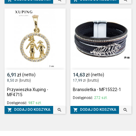
6,91
zł
14,63
zł
(netto)
(netto)
8,50
zł
(brutto)
17,99
zł
(brutto)
Przywieszka Xuping -
Bransoletka - MF15522-1
MF4715
Dostępność:
272 szt.
Dostępność:
987 szt.




DODAJ DO KOSZYKA
DODAJ DO KOSZYKA