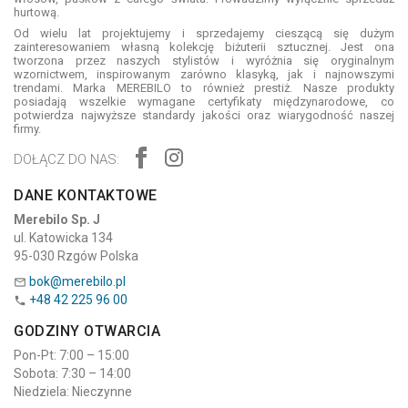
hurtową.
Od wielu lat projektujemy i sprzedajemy cieszącą się dużym
zainteresowaniem własną kolekcję biżuterii sztucznej. Jest ona
tworzona przez naszych stylistów i wyróżnia się oryginalnym
wzornictwem, inspirowanym zarówno klasyką, jak i najnowszymi
trendami. Marka MEREBILO to również prestiż. Nasze produkty
posiadają wszelkie wymagane certyfikaty międzynarodowe, co
potwierdza najwyższe standardy jakości oraz wiarygodność naszej
firmy.
DOŁĄCZ DO NAS:
DANE KONTAKTOWE
Merebilo Sp. J
ul. Katowicka 134
95-030 Rzgów Polska
bok@merebilo.pl

+48 42 225 96 00

GODZINY OTWARCIA
Pon-Pt: 7:00 – 15:00
Sobota: 7:30 – 14:00
Niedziela: Nieczynne