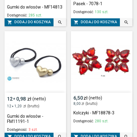
Pasek - 7078-1
Gumki do włosów - MF14813
Dostępność:
130 szt.
Dostępność:
285 szt.




DODAJ DO KOSZYKA
DODAJ DO KOSZYKA
6,50
zł
(netto)
12
0,98
zł
(netto)
*
8,00
zł
(brutto)
12
1,20
zł
(brutto)
*
Kolczyki - MF18878-3
Gumki do włosów -
Dostępność:
280 szt.
FM11191-1
Dostępność:
3 szt.




DODAJ DO KOSZYKA
DODAJ DO KOSZYKA