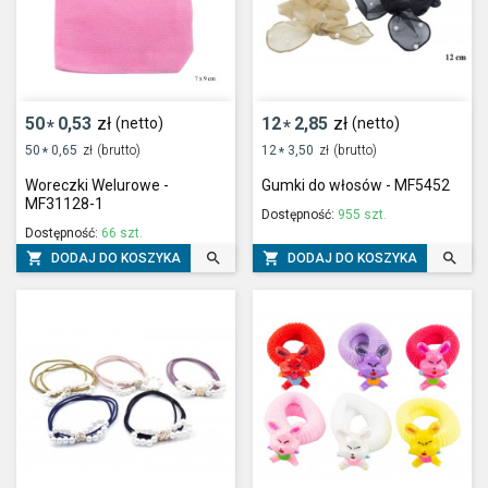
50
0,53
zł
12
2,85
zł
(netto)
(netto)
*
*
50
0,65
zł
(brutto)
12
3,50
zł
(brutto)
*
*
Woreczki Welurowe -
Gumki do włosów - MF5452
MF31128-1
Dostępność:
955 szt.
Dostępność:
66 szt.




DODAJ DO KOSZYKA
DODAJ DO KOSZYKA