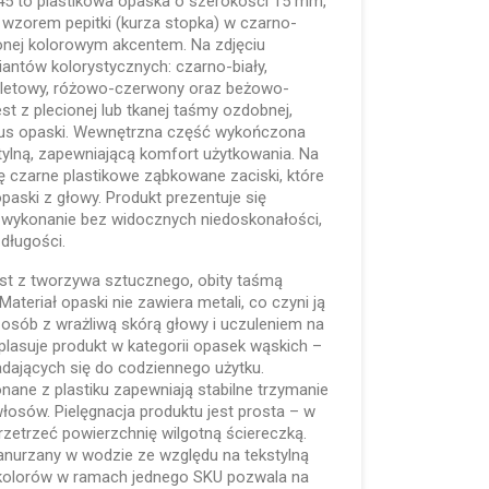
 to plastikowa opaska o szerokości 15 mm,
 wzorem pepitki (kurza stopka) w czarno-
onej kolorowym akcentem. Na zdjęciu
antów kolorystycznych: czarno-biały,
 fioletowy, różowo-czerwony oraz beżowo-
t z plecionej lub tkanej taśmy ozdobnej,
rpus opaski. Wewnętrzna część wykończona
tylną, zapewniającą komfort użytkowania. Na
ę czarne plastikowe ząbkowane zaciski, które
paski z głowy. Produkt prezentuje się
– wykonanie bez widocznych niedoskonałości,
długości.
st z tworzywa sztucznego, obity taśmą
Materiał opaski nie zawiera metali, co czyni ją
sób z wrażliwą skórą głowy i uczuleniem na
lasuje produkt w kategorii opasek wąskich –
adających się do codziennego użytku.
ne z plastiku zapewniają stabilne trzymanie
łosów. Pielęgnacja produktu jest prosta – w
rzetrzeć powierzchnię wilgotną ściereczką.
zanurzany w wodzie ze względu na tekstylną
 kolorów w ramach jednego SKU pozwala na