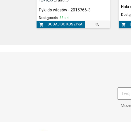
12
0,35
zł
(brutto)
*
Haki 
Pyki do włosów - 2015766-3
Dostę
Dostępność:
88 szt.



DODAJ DO KOSZYKA
Możes