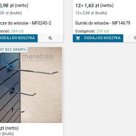
0,98
zł
12
1,63
zł
(netto)
(netto)
*
,20
zł
(brutto)
12
2,00
zł
(brutto)
*
zcze do włosów - MF0245-2
Gumki do włosów - MF14679
pność:
284 szt.
Dostępność:
235 szt.


DODAJ DO KOSZYKA
DODAJ DO KOSZYKA
KT BEZ RABATU
zł
(netto)
ł
(brutto)