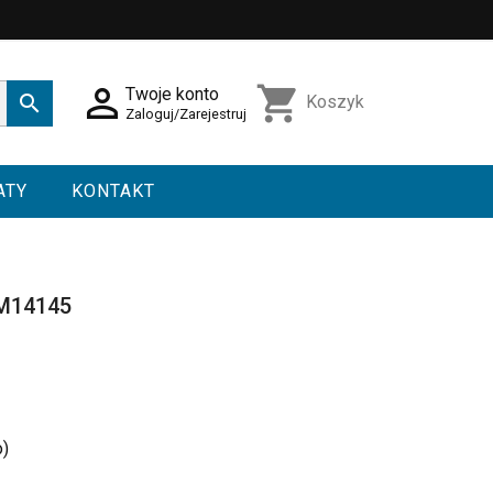

shopping_cart
Twoje konto

Koszyk
Zaloguj/Zarejestruj
ATY
KONTAKT
SM14145
o)