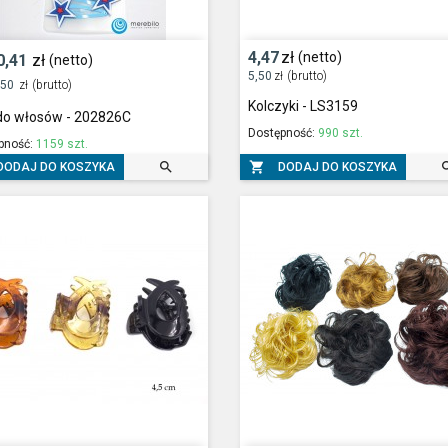
4,47
zł
(netto)
0,41
zł
(netto)
5,50
zł
(brutto)
,50
zł
(brutto)
Kolczyki - LS3159
 do włosów - 202826C
Dostępność:
990 szt.
pność:
1159 szt.


DODAJ DO KOSZYKA
DODAJ DO KOSZYKA