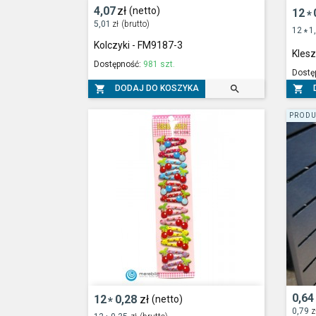
4,07
zł
(netto)
12
*
5,01
zł
(brutto)
12
1
*
Kolczyki - FM9187-3
Kles
Dostępność:
981 szt.
Dostę



DODAJ DO KOSZYKA
PRODU
0,64
12
0,28
zł
(netto)
*
0,79
z