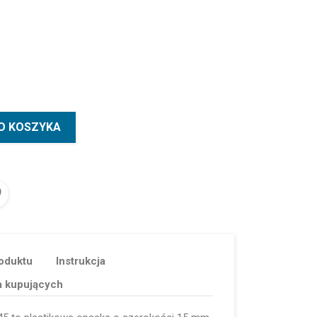
O KOSZYKA
oduktu
Instrukcja
a kupujących