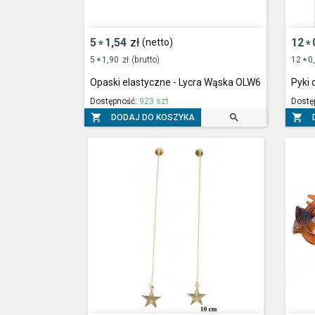
5
1,54
zł
12
(netto)
*
*
5
1,90
zł
(brutto)
12
0
*
*
Opaski elastyczne - Lycra Wąska OLW6
Pyki
Dostępność:
923 szt.
Dostę



DODAJ DO KOSZYKA