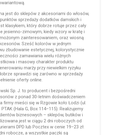
lowariantową.
a jest do sklepów z akcesoriami do włosów,
 punktów sprzedaży dodatków damskich i
est klasykiem, który dobrze rotuje przez cały
e jesienno-zimowym, kiedy wzory w kratę i
wzmożonym zainteresowaniem, oraz wiosną
 akcesoriów. Sześć kolorów w jednym
wu zbudowanie estetycznej, kolorystycznie
nieczności zamawiania wielu różnych
ostkowa i masowy charakter produktu
i generowaniu marży przy niewielkim ryzyku
 dobrze sprawdzi się zarówno w sprzedaży
ełnienie oferty online.
lewski Sp. J. to producent i bezpośredni
kcesoriów z ponad 30-letnim doświadczeniem
a firmy mieści się w Rzgowie koło Łodzi (ul.
. PTAK (Hala G, Box 114–115). Realizujemy
lientów biznesowych – sklepów, butików i
lizowana jest w ciągu 2 dni roboczych od
urierami DPD lub Pocztex w cenie 19–23 zł.
ni robocze, a wszystkie paczki są