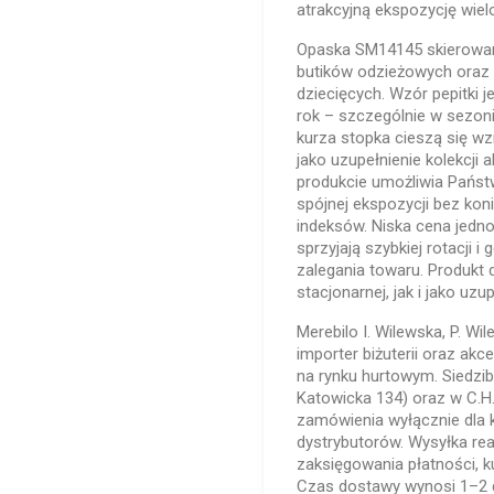
atrakcyjną ekspozycję wie
Opaska SM14145 skierowan
butików odzieżowych oraz
dziecięcych. Wzór pepitki j
rok – szczególnie w sezoni
kurza stopka cieszą się 
jako uzupełnienie kolekcji
produkcie umożliwia Państ
spójnej ekspozycji bez ko
indeksów. Niska cena jedn
sprzyjają szybkiej rotacji 
zalegania towaru. Produkt
stacjonarnej, jak i jako uzup
Merebilo I. Wilewska, P. Wi
importer biżuterii oraz a
na rynku hurtowym. Siedzib
Katowicka 134) oraz w C.H
zamówienia wyłącznie dla k
dystrybutorów. Wysyłka rea
zaksięgowania płatności, k
Czas dostawy wynosi 1–2 d