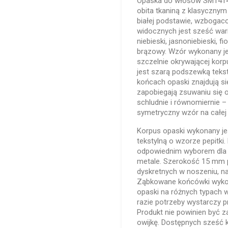
Opaska do włosów SM14145
obita tkaniną z klasycznym
białej podstawie, wzbogac
widocznych jest sześć wari
niebieski, jasnoniebieski,
brązowy. Wzór wykonany jes
szczelnie okrywającej ko
jest szarą podszewką teks
końcach opaski znajdują si
zapobiegają zsuwaniu się o
schludnie i równomiernie 
symetryczny wzór na całej 
Korpus opaski wykonany je
tekstylną o wzorze pepitki. 
odpowiednim wyborem dla o
metale. Szerokość 15 mm p
dyskretnych w noszeniu, n
Ząbkowane końcówki wykona
opaski na różnych typach w
razie potrzeby wystarczy p
Produkt nie powinien być 
owijkę. Dostępnych sześć