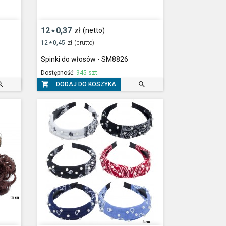
12
0,37
zł
(netto)
*
12
0,45
zł
(brutto)
*
Spinki do włosów - SM8826
Dostępność:
945 szt.



DODAJ DO KOSZYKA