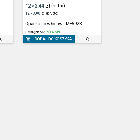
12
2,44
zł
(netto)
*
12
3,00
zł
(brutto)
*
Opaska do włosów - MF6923
Dostępność:
914 szt.



DODAJ DO KOSZYKA