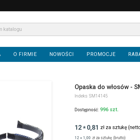
A
O FIRMIE
NOWOŚCI
PROMOCJE
RAB
Opaska do włosów - 
Indeks
SM14145
996 szt.
Dostępność:
12
0,81
zł za sztukę
(nett
*
12
1,00
zł za sztukę
(brutto)
*