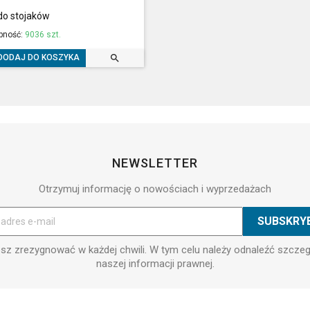
do stojaków
pność:
9036 szt.

DODAJ DO KOSZYKA
NEWSLETTER
Otrzymuj informację o nowościach i wyprzedażach
z zrezygnować w każdej chwili. W tym celu należy odnaleźć szcze
naszej informacji prawnej.