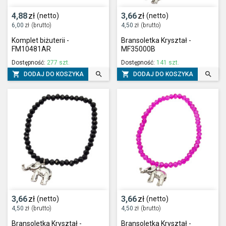
4,88
zł
3,66
zł
(netto)
(netto)
6,00
zł
(brutto)
4,50
zł
(brutto)
Komplet biżuterii -
Bransoletka Kryształ -
FM10481AR
MF35000B
Dostępność:
277 szt.
Dostępność:
141 szt.




DODAJ DO KOSZYKA
DODAJ DO KOSZYKA
3,66
zł
3,66
zł
(netto)
(netto)
4,50
zł
(brutto)
4,50
zł
(brutto)
Bransoletka Kryształ -
Bransoletka Kryształ -