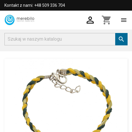
Kontakt z nami: +48 509 336 704

shopping_cart

