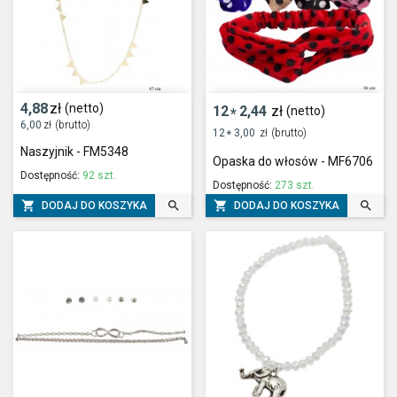
4,88
zł
(netto)
12
2,44
zł
(netto)
*
6,00
zł
(brutto)
12
3,00
zł
(brutto)
*
Naszyjnik - FM5348
Opaska do włosów - MF6706
Dostępność:
92 szt.
Dostępność:
273 szt.




DODAJ DO KOSZYKA
DODAJ DO KOSZYKA