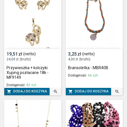
19,51
zł
3,25
zł
(netto)
(netto)
24,00
zł
(brutto)
4,00
zł
(brutto)
Przywieszka + kolczyki
Bransoletka - MBR40B
Xuping pozłacane 18k -
Dostępność:
66 szt.
MF9149
Dostępność:
82 szt.




DODAJ DO KOSZYKA
DODAJ DO KOSZYKA