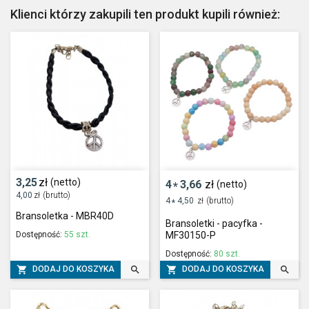
Klienci którzy zakupili ten produkt kupili również:
3,25
zł
(netto)
4
3,66
zł
(netto)
*
4,00
zł
(brutto)
4
4,50
zł
(brutto)
*
Bransoletka - MBR40D
Bransoletki - pacyfka -
Dostępność:
55 szt.
MF30150-P
Dostępność:
80 szt.




DODAJ DO KOSZYKA
DODAJ DO KOSZYKA