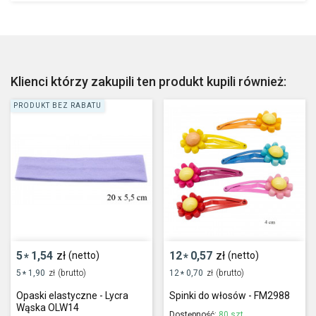
Klienci którzy zakupili ten produkt kupili również:
PRODUKT BEZ RABATU
5
1,54
zł
12
0,57
zł
(netto)
(netto)
*
*
5
1,90
zł
(brutto)
12
0,70
zł
(brutto)
*
*
Opaski elastyczne - Lycra
Spinki do włosów - FM2988
Wąska OLW14
Dostępność:
80 szt.