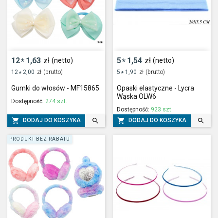
12
1,63
zł
5
1,54
zł
(netto)
(netto)
*
*
12
2,00
zł
(brutto)
5
1,90
zł
(brutto)
*
*
Gumki do włosów - MF15865
Opaski elastyczne - Lycra
Wąska OLW6
Dostępność:
274 szt.
Dostępność:
923 szt.




DODAJ DO KOSZYKA
DODAJ DO KOSZYKA
PRODUKT BEZ RABATU