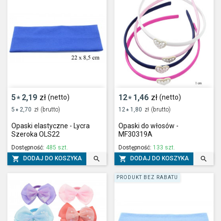
5
2,19
zł
12
1,46
zł
(netto)
(netto)
*
*
5
2,70
zł
(brutto)
12
1,80
zł
(brutto)
*
*
Opaski elastyczne - Lycra
Opaski do włosów -
Szeroka OLS22
MF30319A
Dostępność:
485 szt.
Dostępność:
133 szt.




DODAJ DO KOSZYKA
DODAJ DO KOSZYKA
PRODUKT BEZ RABATU