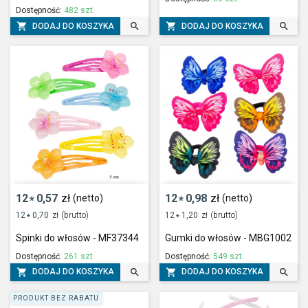
Dostępność:
482 szt.




DODAJ DO KOSZYKA
DODAJ DO KOSZYKA
12
0,57
zł
12
0,98
zł
(netto)
(netto)
*
*
12
0,70
zł
(brutto)
12
1,20
zł
(brutto)
*
*
Spinki do włosów - MF37344
Gumki do włosów - MBG1002
Dostępność:
261 szt.
Dostępność:
549 szt.




DODAJ DO KOSZYKA
DODAJ DO KOSZYKA
PRODUKT BEZ RABATU