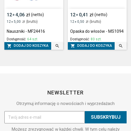
12
4,06
zł
12
0,41
zł
(netto)
(netto)
*
*
12
5,00
zł
(brutto)
12
0,50
zł
(brutto)
*
*
Nauszniki - MF24416
Opaska do włosów - MS1094
Dostępność:
64 szt.
Dostępność:
83 szt.




DODAJ DO KOSZYKA
DODAJ DO KOSZYKA
NEWSLETTER
Otrzymuj informację o nowościach i wyprzedażach
Możesz zrezygnować w każdej chwili. W tym celu należy