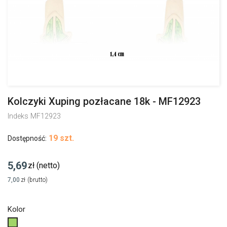
Kolczyki Xuping pozłacane 18k - MF12923
Indeks
MF12923
19 szt.
Dostępność:
5,69
zł
(netto)
7,00
zł
(brutto)
Kolor
Zielony