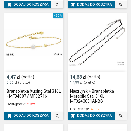




DODAJ DO KOSZYKA
DODAJ DO KOSZYKA
-50%
4,47
zł
14,63
zł
(netto)
(netto)
5,50
zł
(brutto)
17,99
zł
(brutto)
Bransoletka Xuping Stal 316L
Naszyjnik + Bransoletka
- MF34087 / MF32716
Merebilo Stal 316L -
MF3243031ANBS
Dostępność:
2 szt.
Dostępność:
40 szt.




DODAJ DO KOSZYKA
DODAJ DO KOSZYKA