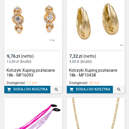
9,76
zł
7,32
zł
(netto)
(netto)
12,00
zł
(brutto)
9,00
zł
(brutto)
Kolczyki Xuping pozłacane
Kolczyki Xuping pozłacane
18k - MF16093
18k - MF10438
Dostępność:
17 szt.
Dostępność:
20 szt.




DODAJ DO KOSZYKA
DODAJ DO KOSZYKA