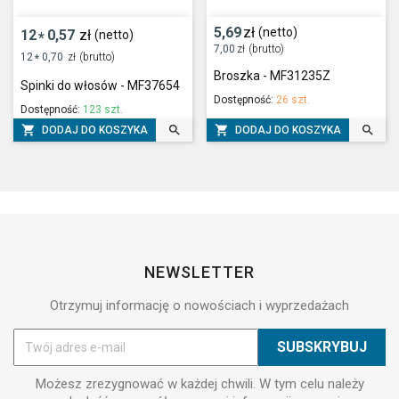
5,69
zł
(netto)
12
0,57
zł
(netto)
*
7,00
zł
(brutto)
12
0,70
zł
(brutto)
*
Broszka - MF31235Z
Spinki do włosów - MF37654
Dostępność:
26 szt.
Dostępność:
123 szt.




DODAJ DO KOSZYKA
DODAJ DO KOSZYKA
NEWSLETTER
Otrzymuj informację o nowościach i wyprzedażach
Możesz zrezygnować w każdej chwili. W tym celu należy