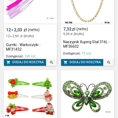
7,32
zł
(netto)
12
2,03
zł
(netto)
*
9,00
zł
(brutto)
12
2,50
zł
(brutto)
*
Naszyjnik Xuping Stal 316L -
Gumki - Warkoczyki -
MF36602
MF31432
Dostępność:
73 szt.
Dostępność:
245 szt.




DODAJ DO KOSZYKA
DODAJ DO KOSZYKA