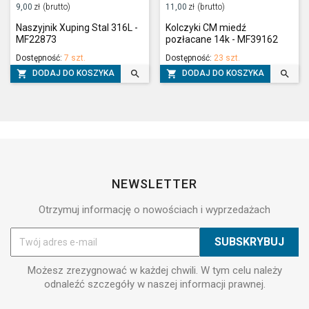
9,00
zł
(brutto)
11,00
zł
(brutto)
Naszyjnik Xuping Stal 316L -
Kolczyki CM miedź
MF22873
pozłacane 14k - MF39162
Dostępność:
7 szt.
Dostępność:
23 szt.




DODAJ DO KOSZYKA
DODAJ DO KOSZYKA
NEWSLETTER
Otrzymuj informację o nowościach i wyprzedażach
Możesz zrezygnować w każdej chwili. W tym celu należy
odnaleźć szczegóły w naszej informacji prawnej.