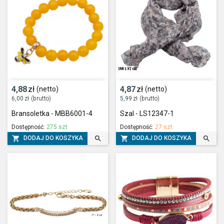
4,88
zł
4,87
zł
(netto)
(netto)
6,00
zł
(brutto)
5,99
zł
(brutto)
Bransoletka - MBB6001-4
Szal - LS12347-1
Dostępność:
275 szt.
Dostępność:
27 szt.




DODAJ DO KOSZYKA
DODAJ DO KOSZYKA