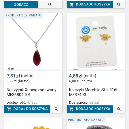



DODAJ DO KOSZYKA
ZOBACZ
PRODUKT BEZ RABATU
7,31
zł
4,88
zł
(netto)
(netto)
8,99
zł
(brutto)
6,00
zł
(brutto)
Naszyjnik Xuping rodowany -
Kolczyki Merebilo Stal 316L -
MF36804-XB
MF37490
Dostępność:
47 szt.
Dostępność:
62 szt.




DODAJ DO KOSZYKA
DODAJ DO KOSZYKA
PRODUKT BEZ RABATU