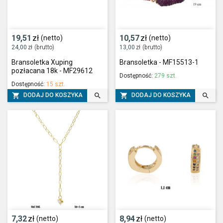
19,51
zł
10,57
zł
(netto)
(netto)
24,00
zł
(brutto)
13,00
zł
(brutto)
Bransoletka Xuping
Bransoletka - MF15513-1
pozłacana 18k - MF29612
Dostępność:
279 szt.
Dostępność:
15 szt.




DODAJ DO KOSZYKA
DODAJ DO KOSZYKA
7,32
zł
8,94
zł
(netto)
(netto)