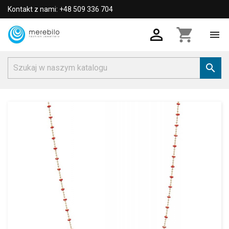
Kontakt z nami: +48 509 336 704

shopping_cart

