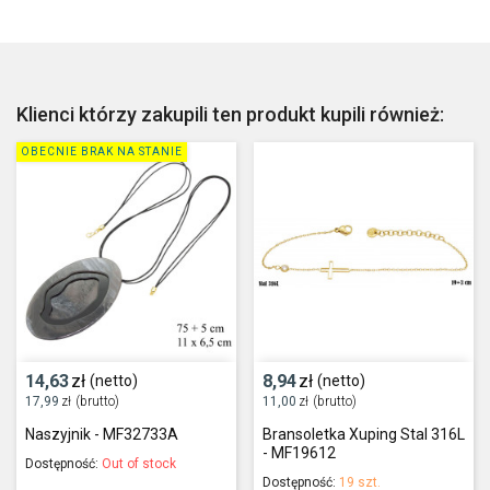
Klienci którzy zakupili ten produkt kupili również:
OBECNIE BRAK NA STANIE
14,63
zł
8,94
zł
(netto)
(netto)
17,99
zł
(brutto)
11,00
zł
(brutto)
Naszyjnik - MF32733A
Bransoletka Xuping Stal 316L
- MF19612
Dostępność:
Out of stock
Dostępność:
19 szt.