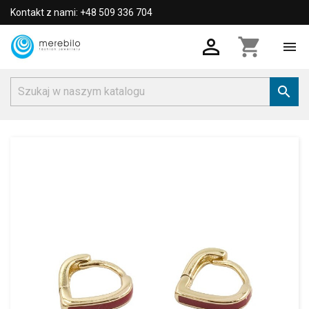
Kontakt z nami: +48 509 336 704

shopping_cart

