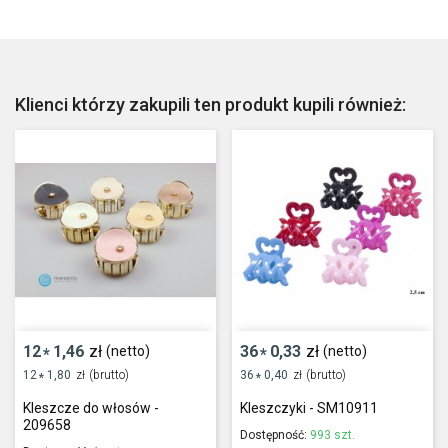
Klienci którzy zakupili ten produkt kupili również:
12
1,46
zł
36
0,33
zł
(netto)
(netto)
*
*
12
1,80
zł
(brutto)
36
0,40
zł
(brutto)
*
*
Kleszcze do włosów -
Kleszczyki - SM10911
209658
Dostępność:
993 szt.