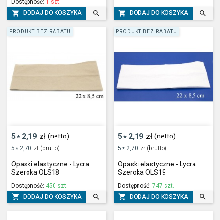
Dostępność:
1 szt.




DODAJ DO KOSZYKA
DODAJ DO KOSZYKA
PRODUKT BEZ RABATU
PRODUKT BEZ RABATU
5
2,19
zł
5
2,19
zł
(netto)
(netto)
*
*
5
2,70
zł
(brutto)
5
2,70
zł
(brutto)
*
*
Opaski elastyczne - Lycra
Opaski elastyczne - Lycra
Szeroka OLS18
Szeroka OLS19
Dostępność:
450 szt.
Dostępność:
747 szt.




DODAJ DO KOSZYKA
DODAJ DO KOSZYKA