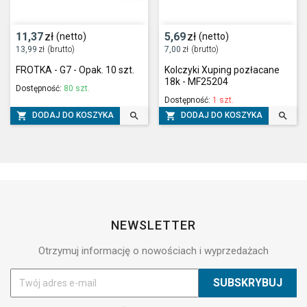
11,37
zł
5,69
zł
(netto)
(netto)
13,99
zł
(brutto)
7,00
zł
(brutto)
FROTKA - G7 - Opak. 10 szt.
Kolczyki Xuping pozłacane
18k - MF25204
Dostępność:
80 szt.
Dostępność:
1 szt.




DODAJ DO KOSZYKA
DODAJ DO KOSZYKA
NEWSLETTER
Otrzymuj informację o nowościach i wyprzedażach