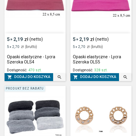
5
2,19
zł
5
2,19
zł
(netto)
(netto)
*
*
5
2,70
zł
(brutto)
5
2,70
zł
(brutto)
*
*
Opaski elastyczne - Lycra
Opaski elastyczne - Lycra
Szeroka OLS4
Szeroka OLS5
Dostępność:
470 szt.
Dostępność:
328 szt.




DODAJ DO KOSZYKA
DODAJ DO KOSZYKA
PRODUKT BEZ RABATU