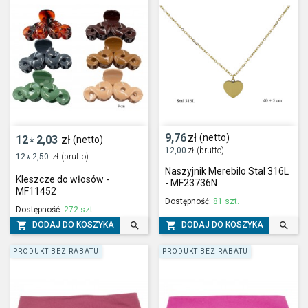
9,76
zł
(netto)
12
2,03
zł
(netto)
*
12,00
zł
(brutto)
12
2,50
zł
(brutto)
*
Naszyjnik Merebilo Stal 316L
Kleszcze do włosów -
- MF23736N
MF11452
Dostępność:
81 szt.
Dostępność:
272 szt.




DODAJ DO KOSZYKA
DODAJ DO KOSZYKA
PRODUKT BEZ RABATU
PRODUKT BEZ RABATU