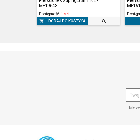
Pierścionek Xuping Stal 316L -
Pierśc
MF19643
MF16
Dostępność:
1 szt.
Dostęp


DODAJ DO KOSZYKA
Możes