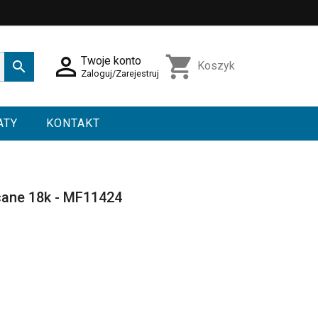

shopping_cart
Twoje konto

Koszyk
Zaloguj/Zarejestruj
ATY
KONTAKT
cane 18k - MF11424