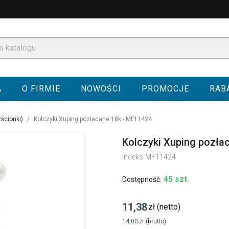
A
O FIRMIE
NOWOŚCI
PROMOCJE
RAB
rścionki)
Kolczyki Xuping pozłacane 18k - MF11424
Kolczyki Xuping pozła
Indeks
MF11424
45 szt.
Dostępność:
11,38
zł
(netto)
14,00
zł
(brutto)