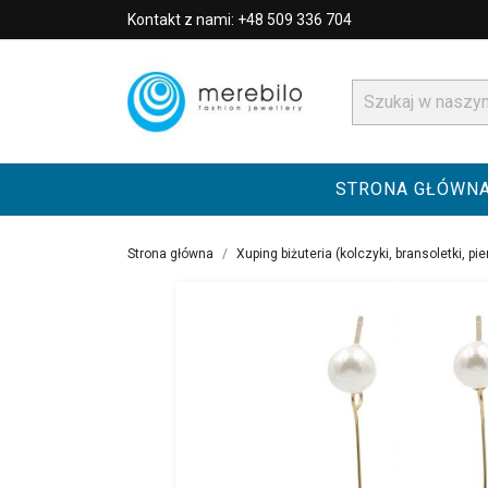
Kontakt z nami: +48 509 336 704
STRONA GŁÓWN
Strona główna
Xuping biżuteria (kolczyki, bransoletki, pie