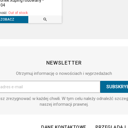
ionek Xuping rodowany -
104
ność:
Out of stock

ZOBACZ
NEWSLETTER
Otrzymuj informację o nowościach i wyprzedażach
z zrezygnować w każdej chwili. W tym celu należy odnaleźć szcze
naszej informacji prawnej.
DANE KONTAKTOWE
PRZEGLĄDAJ