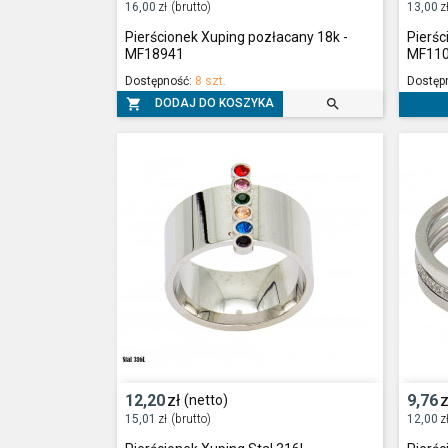
16,00
zł
(brutto)
13,00
z
Pierścionek Xuping pozłacany 18k -
Pierśc
MF18941
MF11
Dostępność:
8 szt.
Dostęp


DODAJ DO KOSZYKA
12,20
zł
9,76
z
(netto)
15,01
zł
(brutto)
12,00
z