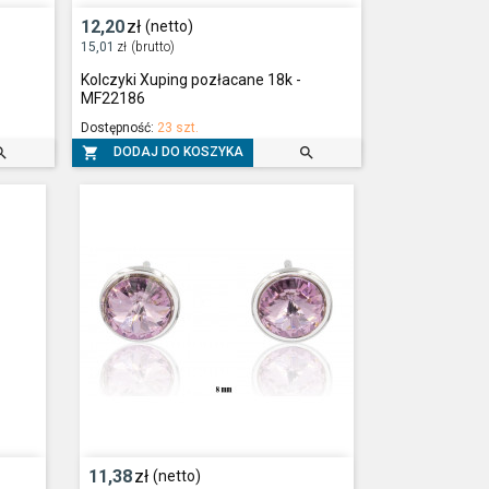
12,20
zł
(netto)
15,01
zł
(brutto)
Kolczyki Xuping pozłacane 18k -
MF22186
Dostępność:
23 szt.



DODAJ DO KOSZYKA
11,38
zł
(netto)