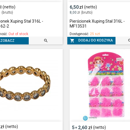
ł
6,50
zł
(netto)
(netto)
ł
(brutto)
8,00
zł
(brutto)
ionek Xuping Stal 316L -
Pierścionek Xuping Stal 316L -
62-2
MF13531
ność:
Out of stock
Dostępność:
25 szt.


DODAJ DO KOSZYKA
ZOBACZ
zł
(netto)
5
2,60
zł
(netto)
*