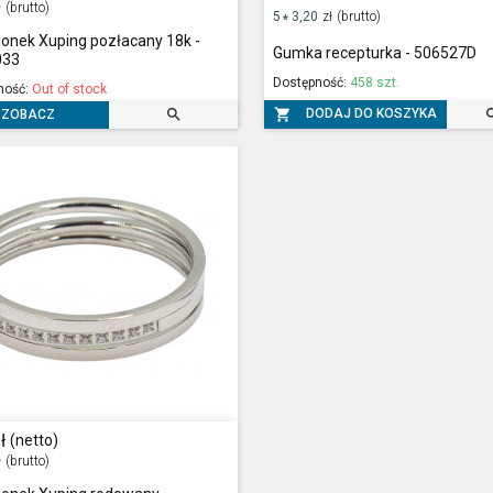
ł
(brutto)
5
3,20
zł
(brutto)
*
ionek Xuping pozłacany 18k -
Gumka recepturka - 506527D
033
Dostępność:
458 szt.
ność:
Out of stock


DODAJ DO KOSZYKA
ZOBACZ
ł
(netto)
ł
(brutto)