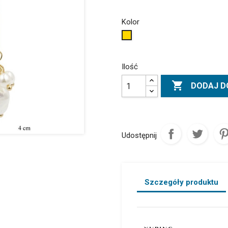
Kolor
Złoty
Ilość

DODAJ D
Udostępnij
Szczegóły produktu