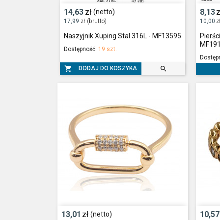
14,63
zł
8,13
z
(netto)
17,99
zł
(brutto)
10,00
z
Naszyjnik Xuping Stal 316L - MF13595
Pierśc
MF191
Dostępność:
19 szt.
Dostęp


DODAJ DO KOSZYKA
13,01
zł
10,57
(netto)