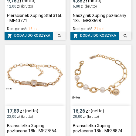
9,76
zł
4,88
zł
(netto)
(netto)
12,00
zł
(brutto)
6,00
zł
(brutto)
Pierścionek Xuping Stal 316L
Naszyjnik Xuping pozłacany
- MF40771
18k - MF38698
Dostępność:
16 szt.
Dostępność:
21 szt.




DODAJ DO KOSZYKA
DODAJ DO KOSZYKA
17,89
zł
16,26
zł
(netto)
(netto)
22,00
zł
(brutto)
20,00
zł
(brutto)
Bransoletka Xuping
Bransoletka Xuping
pozłacana 18k - MF27854
pozłacana 18k - MF38874