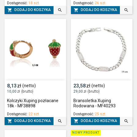
Dostępność:
18 szt.
Dostępność:
26 szt.




DODAJ DO KOSZYKA
DODAJ DO KOSZYKA
8,13
zł
23,58
zł
(netto)
(netto)
10,00
zł
(brutto)
29,00
zł
(brutto)
Kolczyki Xuping pozłacane
Bransoletka Xuping
18k - MF38898
Rodowana - MF40293
Dostępność:
22 szt.
Dostępność:
25 szt.




DODAJ DO KOSZYKA
DODAJ DO KOSZYKA
NOWY PRODUKT