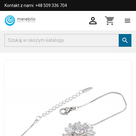
Kontakt z nami: +48 509 336 704

shopping_cart

