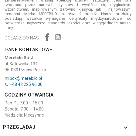
zainteresowaniem własną kolekcję biżuterii sztucznej. Jest ona
tworzona przez naszych stylistów i wyróżnia się oryginalnym
wzornictwem, inspirowanym zarówno klasyką, jak i najnowszymi
trendami. Marka MEREBILO to również prestiż. Nasze produkty
posiadają wszelkie wymagane certyfikaty międzynarodowe, co
potwierdza najwyższe standardy jakości oraz wiarygodność naszej
firmy.
DOŁĄCZ DO NAS:
DANE KONTAKTOWE
Merebilo Sp. J
ul. Katowicka 134
95-030 Rzgów Polska
bok@merebilo.pl

+48 42 225 96 00

GODZINY OTWARCIA
Pon-Pt: 7:00 – 15:00
Sobota: 7:30 – 14:00
Niedziela: Nieczynne

PRZEGLĄDAJ