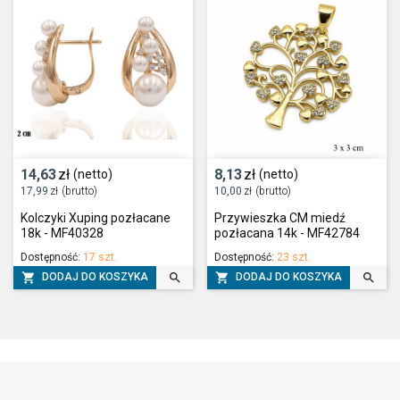
14,63
zł
8,13
zł
(netto)
(netto)
17,99
zł
(brutto)
10,00
zł
(brutto)
Kolczyki Xuping pozłacane
Przywieszka CM miedź
18k - MF40328
pozłacana 14k - MF42784
Dostępność:
17 szt.
Dostępność:
23 szt.




DODAJ DO KOSZYKA
DODAJ DO KOSZYKA