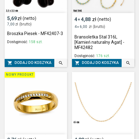
5,69
zł
(netto)
4
4,88
zł
(netto)
*
7,00
zł
(brutto)
4
6,00
zł
(brutto)
*
Broszka Piesek - MF42407-3
Bransoletka Stal 316L
Dostępność:
158 szt.
[Kamień naturalny Agat] -
MF42482
Dostępność:
176 szt.




DODAJ DO KOSZYKA
DODAJ DO KOSZYKA
NOWY PRODUKT