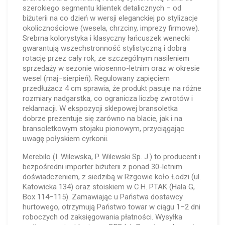
szerokiego segmentu klientek detalicznych – od
biżuterii na co dzień w wersji eleganckiej po stylizacje
okolicznościowe (wesela, chrzciny, imprezy firmowe).
Srebrna kolorystyka i klasyczny łańcuszek wenecki
gwarantują wszechstronność stylistyczną i dobrą
rotację przez cały rok, ze szczególnym nasileniem
sprzedaży w sezonie wiosenno-letnim oraz w okresie
wesel (maj–sierpień). Regulowany zapięciem
przedłużacz 4 cm sprawia, że produkt pasuje na różne
rozmiary nadgarstka, co ogranicza liczbę zwrotów i
reklamacji. W ekspozycji sklepowej bransoletka
dobrze prezentuje się zarówno na blacie, jak i na
bransoletkowym stojaku pionowym, przyciągając
uwagę połyskiem cyrkonii.
Merebilo (I. Wilewska, P. Wilewski Sp. J.) to producent i
bezpośredni importer biżuterii z ponad 30-letnim
doświadczeniem, z siedzibą w Rzgowie koło Łodzi (ul.
Katowicka 134) oraz stoiskiem w C.H. PTAK (Hala G,
Box 114–115). Zamawiając u Państwa dostawcy
hurtowego, otrzymują Państwo towar w ciągu 1–2 dni
roboczych od zaksięgowania płatności. Wysyłka