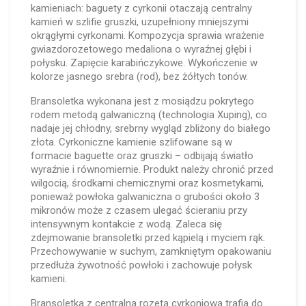
kamieniach: baguety z cyrkonii otaczają centralny
kamień w szlifie gruszki, uzupełniony mniejszymi
okrągłymi cyrkonami. Kompozycja sprawia wrażenie
gwiazdorozetowego medaliona o wyraźnej głębi i
połysku. Zapięcie karabińczykowe. Wykończenie w
kolorze jasnego srebra (rod), bez żółtych tonów.
Bransoletka wykonana jest z mosiądzu pokrytego
rodem metodą galwaniczną (technologia Xuping), co
nadaje jej chłodny, srebrny wygląd zbliżony do białego
złota. Cyrkoniczne kamienie szlifowane są w
formacie baguette oraz gruszki – odbijają światło
wyraźnie i równomiernie. Produkt należy chronić przed
wilgocią, środkami chemicznymi oraz kosmetykami,
ponieważ powłoka galwaniczna o grubości około 3
mikronów może z czasem ulegać ścieraniu przy
intensywnym kontakcie z wodą. Zaleca się
zdejmowanie bransoletki przed kąpielą i myciem rąk.
Przechowywanie w suchym, zamkniętym opakowaniu
przedłuża żywotność powłoki i zachowuje połysk
kamieni.
Bransoletka z centralną rozetą cyrkoniową trafia do