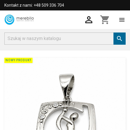
Kontakt z nami: +48 509 336 704

shopping_cart


NOWY PRODUKT