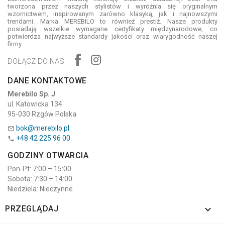
tworzona przez naszych stylistów i wyróżnia się oryginalnym
wzornictwem, inspirowanym zarówno klasyką, jak i najnowszymi
trendami. Marka MEREBILO to również prestiż. Nasze produkty
posiadają wszelkie wymagane certyfikaty międzynarodowe, co
potwierdza najwyższe standardy jakości oraz wiarygodność naszej
firmy.
DOŁĄCZ DO NAS:
DANE KONTAKTOWE
Merebilo Sp. J
ul. Katowicka 134
95-030 Rzgów Polska
bok@merebilo.pl

+48 42 225 96 00

GODZINY OTWARCIA
Pon-Pt: 7:00 – 15:00
Sobota: 7:30 – 14:00
Niedziela: Nieczynne

PRZEGLĄDAJ