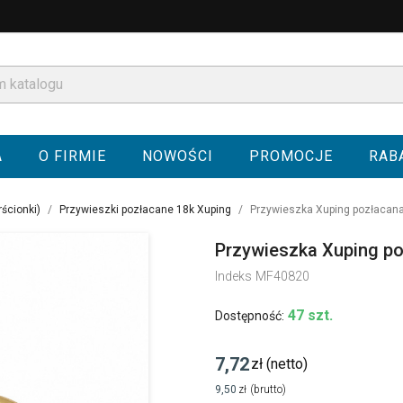
A
O FIRMIE
NOWOŚCI
PROMOCJE
RAB
rścionki)
Przywieszki pozłacane 18k Xuping
Przywieszka Xuping pozłacana
Przywieszka Xuping po
Indeks
MF40820
47 szt.
Dostępność:
7,72
zł
(netto)
9,50
zł
(brutto)