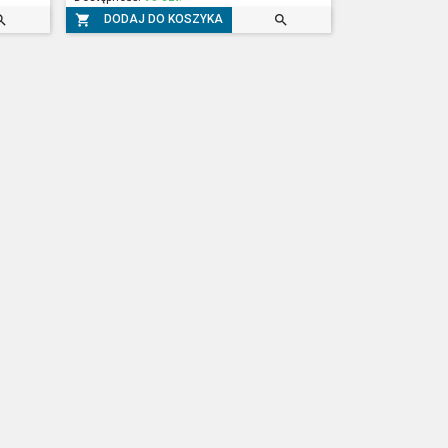



DODAJ DO KOSZYKA