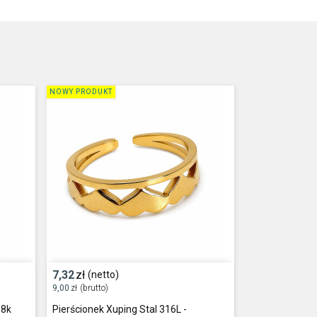
NOWY PRODUKT
7,32
zł
(netto)
9,00
zł
(brutto)
18k
Pierścionek Xuping Stal 316L -