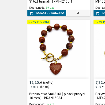
316L [ turmalin ] - MF42465-1
MF40
Dostępność:
69 szt.
Dostęp



DODAJ DO KOSZYKA
D
NOWY PRODUKT
NOWY P
12,20
zł
7,32
z
(netto)
15,01
zł
(brutto)
9,00
zł
Bransoletka Stal 316L [ piasek pustyni
Przyw
10 mm ] - BRAN15034
- MF4
Dostępność:
86 szt.
Dostęp