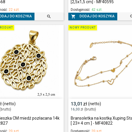
668
[2,5x1,5 cm] - MF40595
ność:
22 szt.
Dostępność:
42 szt.


ODAJ DO KOSZYKA
DODAJ DO KOSZYKA
RODUKT
NOWY PRODUKT
ł
13,01
zł
(netto)
(netto)
(brutto)
16,00
zł
(brutto)
ieszka CM miedź pozłacana 14k
Bransoletka na kostkę Xuping St
2827
[ 23+ 4 cm ] - MF40822
ność:
20 szt.
Dostępność:
20 szt.