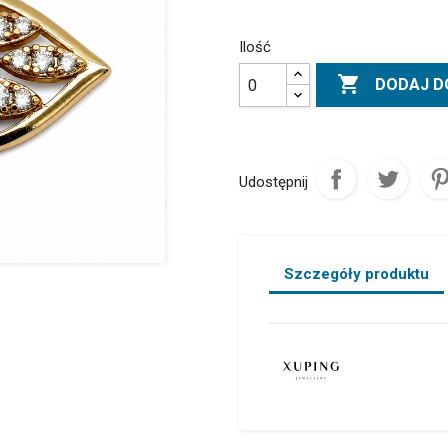
Ilość

DODAJ D
Udostępnij
Szczegóły produktu