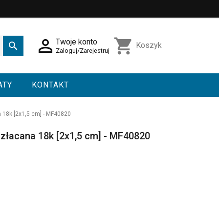

shopping_cart
Twoje konto

Koszyk
Zaloguj/Zarejestruj
ATY
KONTAKT
 18k [2x1,5 cm] - MF40820
złacana 18k [2x1,5 cm] - MF40820