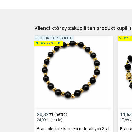
Klienci którzy zakupili ten produkt kupili 
PRODUKT BEZ RABATU
NOWY P
NOWY PRODUKT
20,32
zł
14,63
(netto)
24,99
zł
(brutto)
17,99
z
Bransoletka z kamieni naturalnych Stal
Branso