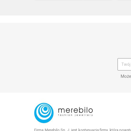
Możes
Firma Merebilo Sp. J. jest kontynuacją firmy, która pows