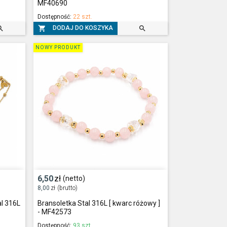
MF40690
Dostępność:
22 szt.



DODAJ DO KOSZYKA
NOWY PRODUKT
6,50
zł
(netto)
8,00
zł
(brutto)
al 316L
Bransoletka Stal 316L [ kwarc różowy ]
- MF42573
Dostępność:
93 szt.