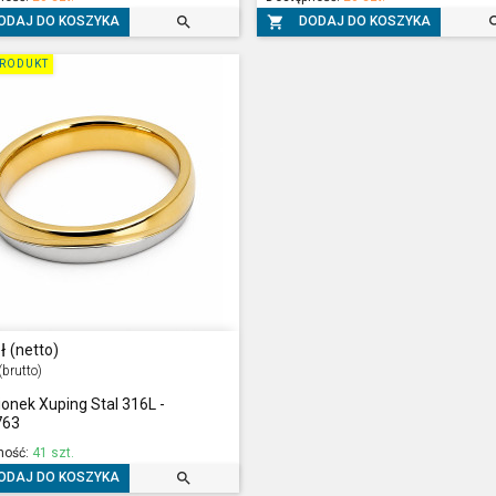


ODAJ DO KOSZYKA
DODAJ DO KOSZYKA
RODUKT
ł
(netto)
(brutto)
ionek Xuping Stal 316L -
763
ność:
41 szt.

ODAJ DO KOSZYKA