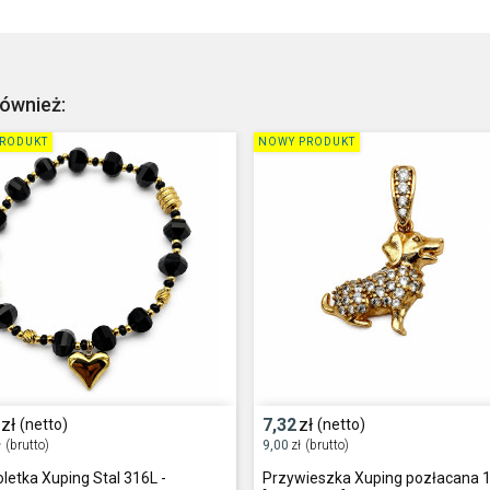
również:
RODUKT
NOWY PRODUKT
zł
7,32
zł
(netto)
(netto)
ł
(brutto)
9,00
zł
(brutto)
letka Xuping Stal 316L -
Przywieszka Xuping pozłacana 