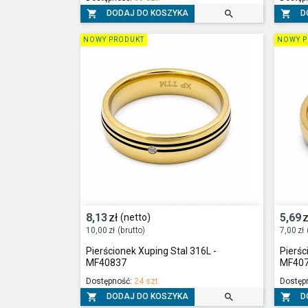



DODAJ DO KOSZYKA
D
NOWY PRODUKT
NOWY P
8,13
zł
5,69
z
(netto)
10,00
zł
(brutto)
7,00
zł
Pierścionek Xuping Stal 316L -
Pierśc
MF40837
MF40
Dostępność:
24 szt.
Dostęp



DODAJ DO KOSZYKA
D