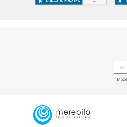



DODAJ DO KOSZYKA
Możes