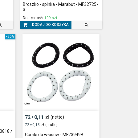
Broszko - spinka - Marabut - MF32725-
3
Dostępność:
109 szt.



DODAJ DO KOSZYKA
-50%
72
0,11
zł
(netto)
*
72
0,13
zł
(brutto)
*
20818 /
Gumki do włosów - MF23949B