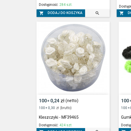
Dostępność:
284 szt.
Dostęp



DODAJ DO KOSZYKA
D
100
0,24
zł
100
(netto)
*
100
0,30
zł
(brutto)
100
*
*
Kleszczyki - MF39465
Gumk
Dostępność:
424 szt.
Dostę