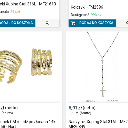
yki Xuping Stal 316L - MF21613
Kolczyki - FM2596
pność:
29 szt.
Dostępność:
993 szt.


DODAJ DO KOSZYKA
DODAJ DO KOSZYKA
zł
6,91
zł
(netto)
(netto)
ł
(brutto)
8,50
zł
(brutto)
ionek CM miedź pozłacana 14k -
Naszyjnik Xuping Stal 316L - MF
68 - Hurt
MF20849