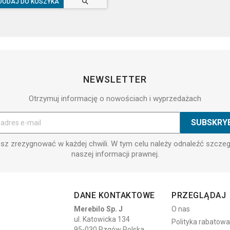

DODAJ DO KOSZYKA
NEWSLETTER
Otrzymuj informację o nowościach i wyprzedażach
z zrezygnować w każdej chwili. W tym celu należy odnaleźć szcze
naszej informacji prawnej.
DANE KONTAKTOWE
PRZEGLĄDAJ
Merebilo Sp. J
O nas
ul. Katowicka 134
Polityka rabatowa
95-030 Rzgów Polska