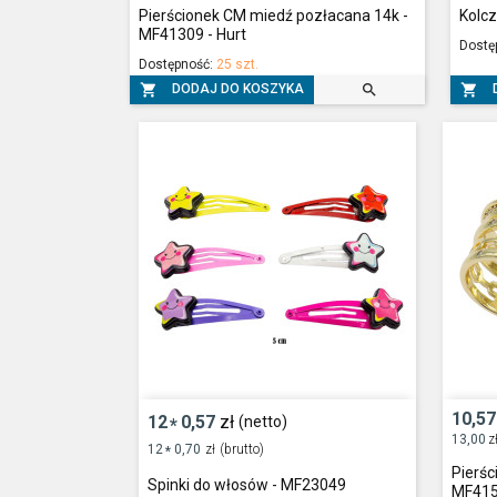
Pierścionek CM miedź pozłacana 14k -
Kolcz
MF41309 - Hurt
Dostę
Dostępność:
25 szt.



DODAJ DO KOSZYKA
10,57
12
0,57
zł
(netto)
*
13,00
z
12
0,70
zł
(brutto)
*
Pierśc
Spinki do włosów - MF23049
MF415