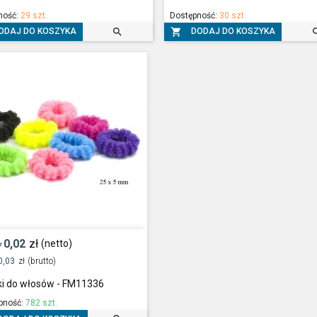
ność:
29 szt.
Dostępność:
30 szt.


ODAJ DO KOSZYKA
DODAJ DO KOSZYKA
0,02
zł
(netto)
*
0,03
zł
(brutto)
i do włosów - FM11336
pność:
782 szt.