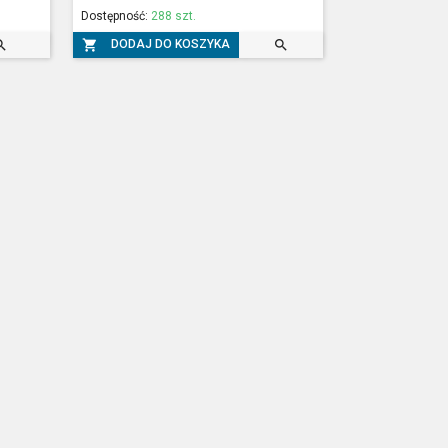
Dostępność:
288 szt.



DODAJ DO KOSZYKA