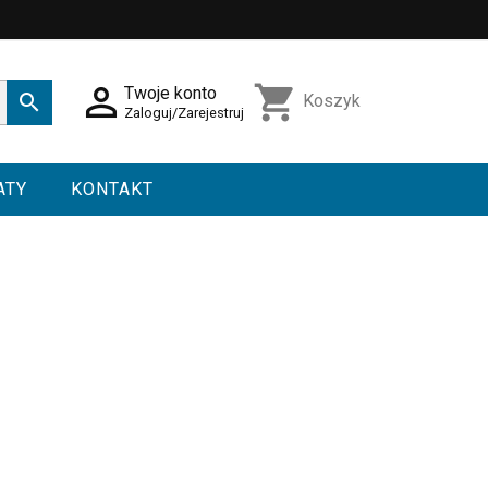

shopping_cart
Twoje konto

Koszyk
Zaloguj/Zarejestruj
ATY
KONTAKT