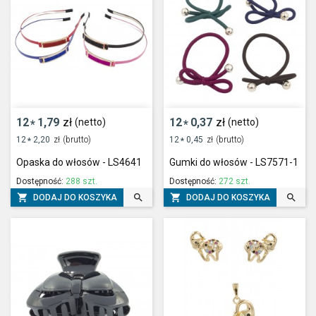
12
1,79
zł
12
0,37
zł
(netto)
(netto)
*
*
12
2,20
zł
(brutto)
12
0,45
zł
(brutto)
*
*
Opaska do włosów - LS4641
Gumki do włosów - LS7571-1
Dostępność:
288 szt.
Dostępność:
272 szt.




DODAJ DO KOSZYKA
DODAJ DO KOSZYKA