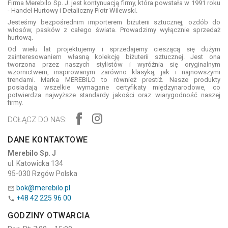
Firma Merebilo Sp. J. jest kontynuacją firmy, która powstała w 1991 roku
- Handel Hurtowy i Detaliczny Piotr Wilewski.
Jesteśmy bezpośrednim importerem biżuterii sztucznej, ozdób do
włosów, pasków z całego świata. Prowadzimy wyłącznie sprzedaż
hurtową.
Od wielu lat projektujemy i sprzedajemy cieszącą się dużym
zainteresowaniem własną kolekcję biżuterii sztucznej. Jest ona
tworzona przez naszych stylistów i wyróżnia się oryginalnym
wzornictwem, inspirowanym zarówno klasyką, jak i najnowszymi
trendami. Marka MEREBILO to również prestiż. Nasze produkty
posiadają wszelkie wymagane certyfikaty międzynarodowe, co
potwierdza najwyższe standardy jakości oraz wiarygodność naszej
firmy.
DOŁĄCZ DO NAS:
DANE KONTAKTOWE
Merebilo Sp. J
ul. Katowicka 134
95-030 Rzgów Polska
bok@merebilo.pl

+48 42 225 96 00

GODZINY OTWARCIA