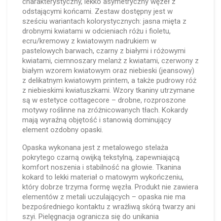
charakterystyczny, lekko asymetryczny węzeł z
odstającymi końcami. Zestaw dostępny jest w
sześciu wariantach kolorystycznych: jasna mięta z
drobnymi kwiatami w odcieniach różu i fioletu,
ecru/kremowy z kwiatowym nadrukiem w
pastelowych barwach, czarny z białymi i różowymi
kwiatami, ciemnoszary melanż z kwiatami, czerwony z
białym wzorem kwiatowym oraz niebieski (jeansowy)
z delikatnym kwiatowym printem, a także pudrowy róż
z niebieskimi kwiatuszkami. Wzory tkaniny utrzymane
są w estetyce cottagecore – drobne, rozproszone
motywy roślinne na zróżnicowanych tłach. Kokardy
mają wyraźną objętość i stanowią dominujący
element ozdobny opaski.
Opaska wykonana jest z metalowego stelaża
pokrytego czarną owijką tekstylną, zapewniającą
komfort noszenia i stabilność na głowie. Tkanina
kokard to lekki materiał o matowym wykończeniu,
który dobrze trzyma formę węzła. Produkt nie zawiera
elementów z metali uczulających – opaska nie ma
bezpośredniego kontaktu z wrażliwą skórą twarzy ani
szyi. Pielęgnacja ogranicza się do unikania