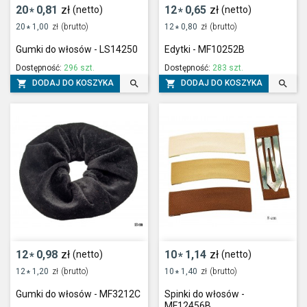
20
0,81
zł
12
0,65
zł
(netto)
(netto)
*
*
20
1,00
zł
(brutto)
12
0,80
zł
(brutto)
*
*
Gumki do włosów - LS14250
Edytki - MF10252B
Dostępność:
296 szt.
Dostępność:
283 szt.




DODAJ DO KOSZYKA
DODAJ DO KOSZYKA
12
0,98
zł
10
1,14
zł
(netto)
(netto)
*
*
12
1,20
zł
(brutto)
10
1,40
zł
(brutto)
*
*
Gumki do włosów - MF3212C
Spinki do włosów -
MF12456B