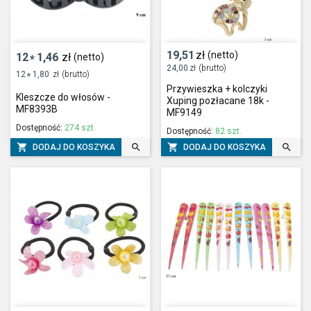
19,51
zł
(netto)
12
1,46
zł
(netto)
*
24,00
zł
(brutto)
12
1,80
zł
(brutto)
*
Przywieszka + kolczyki
Kleszcze do włosów -
Xuping pozłacane 18k -
MF8393B
MF9149
Dostępność:
274 szt.
Dostępność:
82 szt.




DODAJ DO KOSZYKA
DODAJ DO KOSZYKA