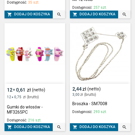
Dostępność:
35 szt.
Dostępność:
257 szt.




DODAJ DO KOSZYKA
DODAJ DO KOSZYKA
2,44
zł
(netto)
12
0,61
zł
(netto)
*
3,00
zł
(brutto)
12
0,75
zł
(brutto)
*
Broszka - SM7008
Gumki do włosów -
Dostępność:
293 szt.
MF3265PC
Dostępność:
216 szt.




DODAJ DO KOSZYKA
DODAJ DO KOSZYKA