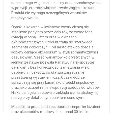
nadmiernego wilgocenia tkaniny oraz przechowywania
w pozycji uniemożliwiającej trwałe zagięcie kokard.
Produkt nie wymaga szczególnych warunków
magazynowania.
Opaski z kokardą w kwiatowe wzory cieszą się
stabilnym popytem przez cały rok, ze wzmożoną
rotacją wiosną i latem oraz w okresach
okołoświątecznych. Produkt trafia do szerokiego
segmentu odbiorczyń – od nastolatek po dorosłe
kobiety ceniące akcesorium w stylu romantycznym i
casualowym. Sześć wariantów kolorystycznych w
jednym zestawie pozwala Państwu na ekspozycję
całej gamy bez konieczności zamawiania wielu
osobnych indeksów, co ułatwia zarządzanie
przestrzenią wystawienniczą. Opaski dobrze
sprawdzają się przy kasie jako produkt impulsowy
oraz jako uzupełnienie ekspozycji ozdoby do włosów.
Niska cena jednostkowa przekłada się na atrakcyjną
marżę przy detalicznym punktem cenowym.
Merebilo to producent i bezpośredni importer biżuterii
oraz akcesoriów modowych z ponad 30-letnim