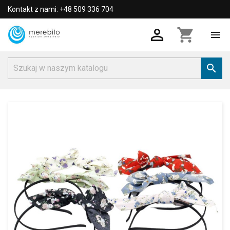
Kontakt z nami: +48 509 336 704

shopping_cart

