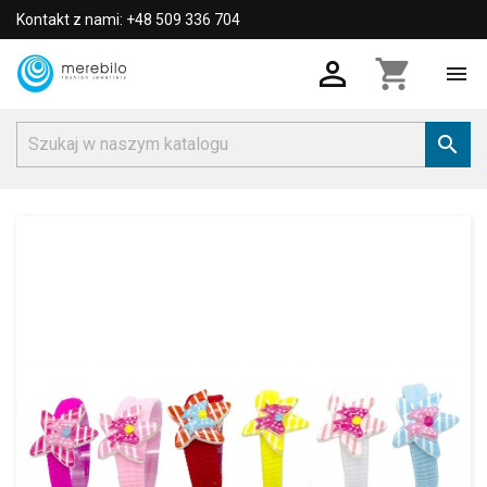
Kontakt z nami: +48 509 336 704

shopping_cart

