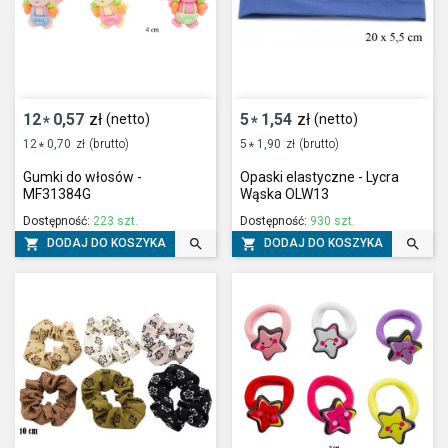
12
0,57
zł
5
1,54
zł
(netto)
(netto)
*
*
12
0,70
zł
(brutto)
5
1,90
zł
(brutto)
*
*
Gumki do włosów -
Opaski elastyczne - Lycra
MF31384G
Wąska OLW13
Dostępność:
223 szt.
Dostępność:
930 szt.




DODAJ DO KOSZYKA
DODAJ DO KOSZYKA