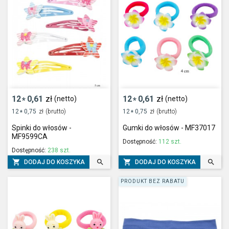
12
0,61
zł
12
0,61
zł
(netto)
(netto)
*
*
12
0,75
zł
(brutto)
12
0,75
zł
(brutto)
*
*
Spinki do włosów -
Gumki do włosów - MF37017
MF9599CA
Dostępność:
112 szt.
Dostępność:
238 szt.




DODAJ DO KOSZYKA
DODAJ DO KOSZYKA
PRODUKT BEZ RABATU