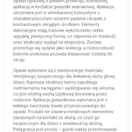
opaski rypsowej o płaskim przekroju, ozdobionej
aplikacją w kształcie gwiazdki wiatrakowej. Aplikacja
utrzymana jest w wielobarwnej kolorystyce z
charakterystycznym wzorem pasków i kropek, z
kontrastowym okrągłym środkiem. Elementy
dekoracyjne mają matowe wykończenie i lekko
wypukłą, plastyczną formę, co zapewnia im trwałość
oraz atrakcyjny wygląd na ekspozycji. Zestaw
prezentuje się spójnie jako kolekcja, a różnorodność
kolorów podstawy pozwala dopasować ozdobę do
stroju.
Opaski wykonane są z elastycznego materiału
tekstylnego, bezpiecznego dla delikatnej skóry głowy
dzieci. Rypsowa struktura taśmy zapobiega
nadmiernemu naciąganiu i wyślizgiwaniu się włosów,
co jest istotną cechą użytkową docenianą przez
rodziców. Aplikacja gwiazdkowa wykonana jest z
lekkiego tworzywa, trwale przymocowanego do
opaski. Produkt nie zawiera metalowych elementów
narażonych na kontakt ze skórą, co czyni go
bezpiecznym dla dzieci z wrażliwością skórną.
Pielęgnacja jest prosta – gumki należy przechowywać