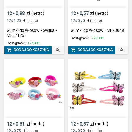
12
0,98
zł
12
0,57
zł
(netto)
(netto)
*
*
12
1,20
zł
(brutto)
12
0,70
zł
(brutto)
*
*
Gumki do włosów - owijka -
Gumki do włosów - MF23048
MF37125
Dostępność:
270 szt.
Dostępność:
174 szt.




DODAJ DO KOSZYKA
DODAJ DO KOSZYKA
12
0,61
zł
12
0,57
zł
(netto)
(netto)
*
*
12
0,75
zł
(brutto)
12
0,70
zł
(brutto)
*
*