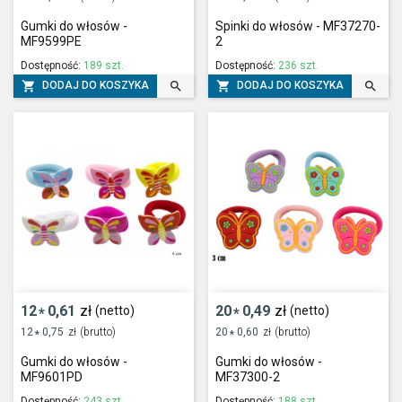
Gumki do włosów -
Spinki do włosów - MF37270-
MF9599PE
2
Dostępność:
189 szt.
Dostępność:
236 szt.




DODAJ DO KOSZYKA
DODAJ DO KOSZYKA
12
0,61
zł
20
0,49
zł
(netto)
(netto)
*
*
12
0,75
zł
(brutto)
20
0,60
zł
(brutto)
*
*
Gumki do włosów -
Gumki do włosów -
MF9601PD
MF37300-2
Dostępność:
243 szt.
Dostępność:
188 szt.