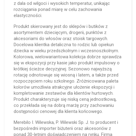
z dala od wilgoci i wysokich temperatur, unikając
rozciągania ponad miarę w celu zachowania
elastyczności.
Produkt skierowany jest do sklepów i butików z
asortymentem dziecięcym, drogerii, punktów z
akcesoriami do włosów oraz stoisk targowych.
Docelowa klientka detaliczna to rodzic lub opiekun
dziecka w wieku przedszkolnym i wczesnoszkolnym.
Kolorowa, wielowariantowa kolekcja dobrze sprawdza
się w ekspozycji przy kasie jako produkt impulsowy o
krótkiej ścieżce decyzyjnej. Sezonowo najwyższą
rotację odnotowuje się wiosną i latem, a także przed
rozpoczęciem roku szkolnego. Zróżnicowana paleta
kolorów umożliwia atrakcyjne ułożenie ekspozycji i
kompletowanie zestawów dla klientów hurtowych.
Produkt charakteryzuje się niską ceną jednostkową,
co przekłada się na dobrą marżę przy zachowaniu
dostępności cenowej dla klienta końcowego.
Merebilo I. Wilewska, P. Wilewski Sp. J. to producent i
bezpośredni importer biżuterii oraz akcesoriów z
ponad 30-letnim doświadczeniem na rynku. Firma