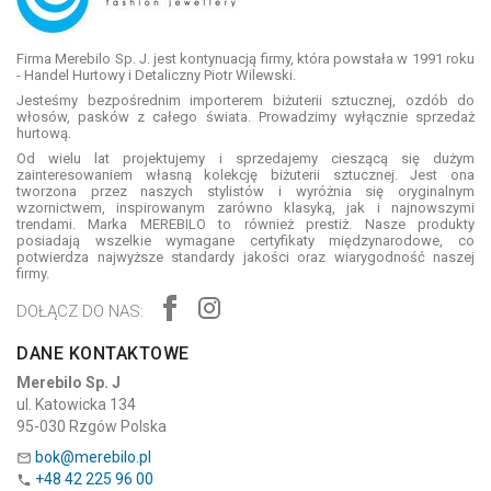
Firma Merebilo Sp. J. jest kontynuacją firmy, która powstała w 1991 roku
- Handel Hurtowy i Detaliczny Piotr Wilewski.
Jesteśmy bezpośrednim importerem biżuterii sztucznej, ozdób do
włosów, pasków z całego świata. Prowadzimy wyłącznie sprzedaż
hurtową.
Od wielu lat projektujemy i sprzedajemy cieszącą się dużym
zainteresowaniem własną kolekcję biżuterii sztucznej. Jest ona
tworzona przez naszych stylistów i wyróżnia się oryginalnym
wzornictwem, inspirowanym zarówno klasyką, jak i najnowszymi
trendami. Marka MEREBILO to również prestiż. Nasze produkty
posiadają wszelkie wymagane certyfikaty międzynarodowe, co
potwierdza najwyższe standardy jakości oraz wiarygodność naszej
firmy.
DOŁĄCZ DO NAS:
DANE KONTAKTOWE
Merebilo Sp. J
ul. Katowicka 134
95-030 Rzgów Polska
bok@merebilo.pl

+48 42 225 96 00
