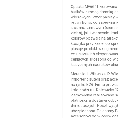
Opaska MF6641 kierowana j
butików z modą damską or
włosowych. Wzór paisley wp
retro i boho, co zapewnia 
jesienno-zimowym (ciemniej
zieleń), jak i wiosennio-let
kolorów pozwala na atrakcy
koszyku przy kasie, co spr
plasuje produkt w segmenci
co ułatwia ich eksponowani
ceniących akcesoria do w
klasycznych nadruków chu
Merebilo I. Wilewska, P. Wi
importer biżuterii oraz a
na rynku B2B. Firma prowa
koło Łodzi (ul. Katowicka 
Zamówienia realizowane są
płatności, a dostawa odby
dni roboczych. Koszt wysył
ubezpieczona. Polecamy Pa
akcesoriów do włosów dos