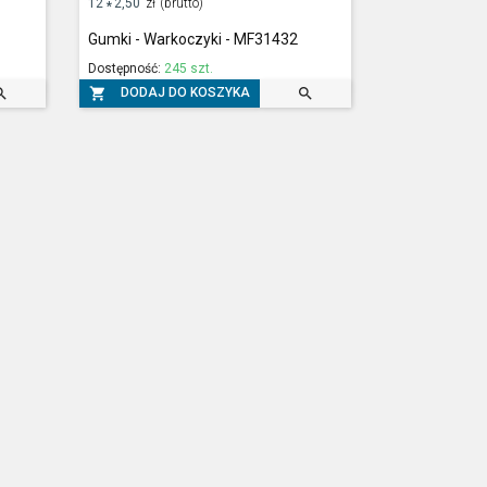
12
2,50
zł
(brutto)
*
Gumki - Warkoczyki - MF31432
Dostępność:
245 szt.



DODAJ DO KOSZYKA