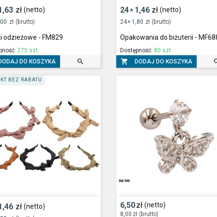
1,63
zł
24
1,46
zł
(netto)
(netto)
*
,00
zł
(brutto)
24
1,80
zł
(brutto)
*
ki odzieżowe - FM829
Opakowania do biżuterii - MF68
pność:
275 szt.
Dostępność:
80 szt.


DODAJ DO KOSZYKA
DODAJ DO KOSZYKA
KT BEZ RABATU
6,50
zł
(netto)
1,46
zł
(netto)
8,00
zł
(brutto)