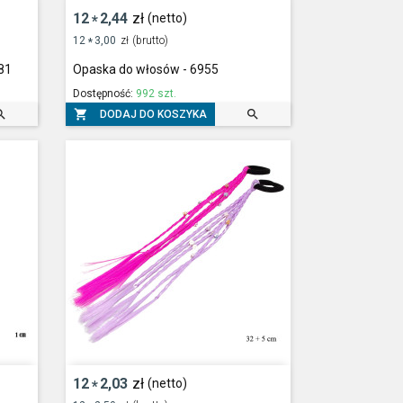
12
2,44
zł
(netto)
*
12
3,00
zł
(brutto)
*
81
Opaska do włosów - 6955
Dostępność:
992 szt.



DODAJ DO KOSZYKA
12
2,03
zł
(netto)
*