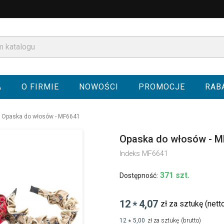
A
O FIRMIE
NOWOŚCI
PROMOCJE
RAB
Opaska do włosów - MF6641
Opaska do włosów - 
Indeks
MF6641
371 szt.
Dostępność:
12
4,07
zł za sztukę
(nett
*
12
5,00
zł za sztukę
(brutto)
*