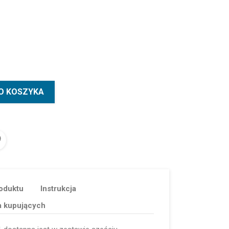
O KOSZYKA
oduktu
Instrukcja
a kupujących