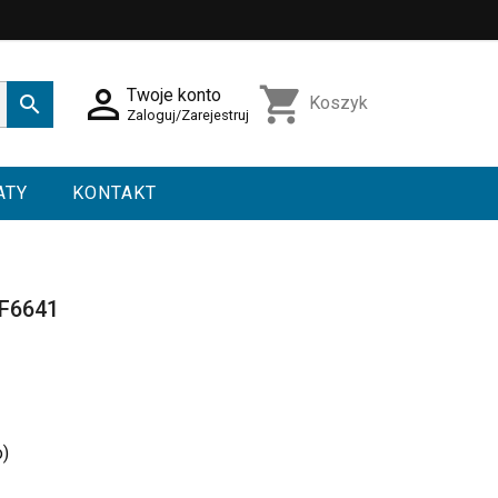

shopping_cart
Twoje konto

Koszyk
Zaloguj/Zarejestruj
ATY
KONTAKT
MF6641
o)