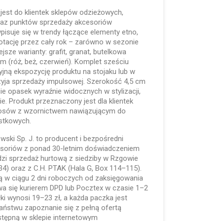
est do klientek sklepów odzieżowych,
az punktów sprzedaży akcesoriów
isuje się w trendy łączące elementy etno,
rotację przez cały rok – zarówno w sezonie
sze warianty: grafit, granat, butelkowa
nim (róż, beż, czerwień). Komplet sześciu
jną ekspozycję produktu na stojaku lub w
zyja sprzedaży impulsowej. Szerokość 4,5 cm
e opasek wyraźnie widocznych w stylizacji,
e. Produkt przeznaczony jest dla klientek
łosów z wzornictwem nawiązującym do
stkowych.
lewski Sp. J. to producent i bezpośredni
kcesoriów z ponad 30-letnim doświadczeniem
dzi sprzedaż hurtową z siedziby w Rzgowie
134) oraz z C.H. PTAK (Hala G, Box 114–115).
 w ciągu 2 dni roboczych od zaksięgowania
wa się kurierem DPD lub Pocztex w czasie 1–2
ki wynosi 19–23 zł, a każda paczka jest
ństwu zapoznanie się z pełną ofertą
tępną w sklepie internetowym