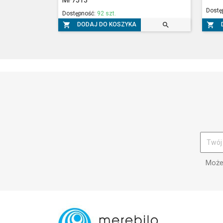
Dostę
Dostępność:
92 szt.



DODAJ DO KOSZYKA
Możes