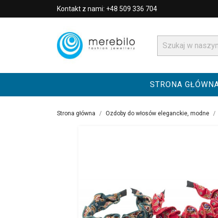
Kontakt z nami: +48 509 336 704
STRONA GŁÓWN
Strona główna
Ozdoby do włosów eleganckie, modne