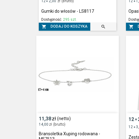
12
2,00
zł
(brutto)
12
1
*
*
Gumki do włosów - LS8117
Opas
Dostępność:
295 szt.
Dostę



DODAJ DO KOSZYKA
11,38
zł
(netto)
12
*
14,00
zł
(brutto)
12
3
*
Bransoletka Xuping rodowana -
Zest
MF7513