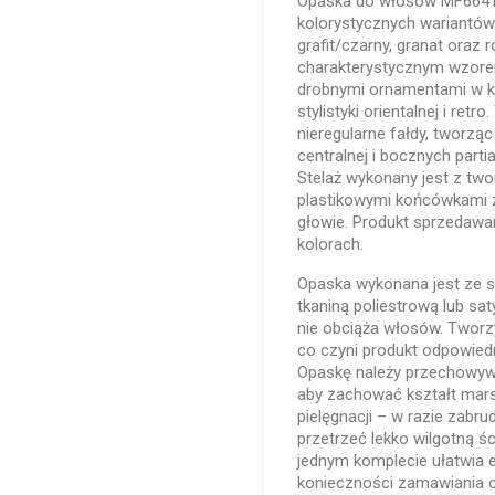
Opaska do włosów MF6641 
kolorystycznych wariantów:
grafit/czarny, granat oraz 
charakterystycznym wzor
drobnymi ornamentami w k
stylistyki orientalnej i ret
nieregularne fałdy, tworząc
centralnej i bocznych part
Stelaż wykonany jest z tw
plastikowymi końcówkami z
głowie. Produkt sprzedawan
kolorach.
Opaska wykonana jest ze s
tkaniną poliestrową lub saty
nie obciąża włosów. Tworzy
co czyni produkt odpowied
Opaskę należy przechowywać
aby zachować kształt mars
pielęgnacji – w razie zabr
przetrzeć lekko wilgotną 
jednym komplecie ułatwia 
konieczności zamawiania 