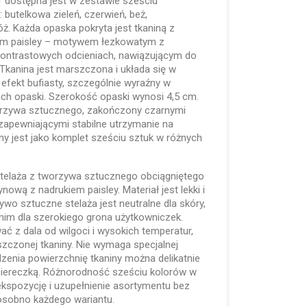
dostępna jest w zestawie sześciu
 butelkowa zieleń, czerwień, beż,
róż. Każda opaska pokryta jest tkaniną z
em paisley – motywem łezkowatym z
ontrastowych odcieniach, nawiązującym do
ro. Tkanina jest marszczona i układa się w
 efekt bufiasty, szczególnie wyraźny w
iach opaski. Szerokość opaski wynosi 4,5 cm.
orzywa sztucznego, zakończony czarnymi
apewniającymi stabilne utrzymanie na
y jest jako komplet sześciu sztuk w różnych
telaża z tworzywa sztucznego obciągniętego
nową z nadrukiem paisley. Materiał jest lekki i
wo sztuczne stelaża jest neutralne dla skóry,
nim dla szerokiego grona użytkowniczek.
 z dala od wilgoci i wysokich temperatur,
zczonej tkaniny. Nie wymaga specjalnej
udzenia powierzchnię tkaniny można delikatnie
ściereczką. Różnorodność sześciu kolorów w
ekspozycję i uzupełnienie asortymentu bez
osobno każdego wariantu.