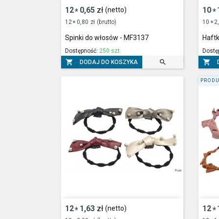
12
0,65
zł
10
(netto)
*
*
12
0,80
zł
(brutto)
10
2
*
*
Spinki do włosów - MF3137
Haft
Dostępność:
250 szt.
Dostę



DODAJ DO KOSZYKA
PRODU
12
1,63
zł
12
(netto)
*
*