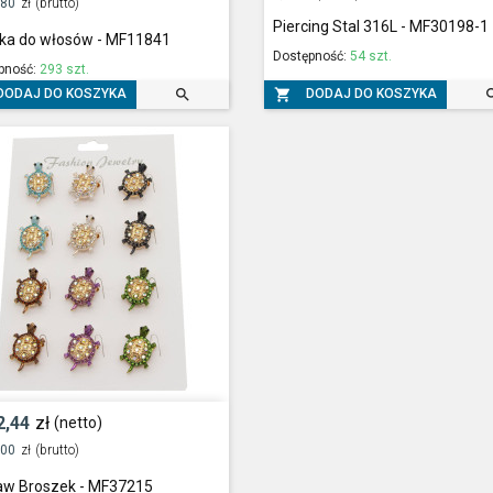
,80
zł
(brutto)
Piercing Stal 316L - MF30198-1
ka do włosów - MF11841
Dostępność:
54 szt.
pność:
293 szt.


DODAJ DO KOSZYKA
DODAJ DO KOSZYKA
2,44
zł
(netto)
,00
zł
(brutto)
aw Broszek - MF37215