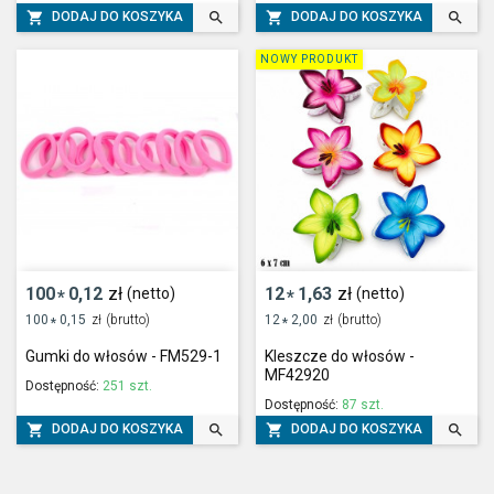




DODAJ DO KOSZYKA
DODAJ DO KOSZYKA
NOWY PRODUKT
100
0,12
zł
12
1,63
zł
(netto)
(netto)
*
*
100
0,15
zł
(brutto)
12
2,00
zł
(brutto)
*
*
Gumki do włosów - FM529-1
Kleszcze do włosów -
MF42920
Dostępność:
251 szt.
Dostępność:
87 szt.




DODAJ DO KOSZYKA
DODAJ DO KOSZYKA