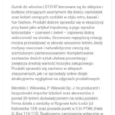
Gumki do włosów LS15147 kierowane są do sklepów i
butików oferujących asortyment dla dzieci, nastolatek
oraz kobiet ceniących ozdóbki w stylu retro, kawaii i
fun fashion. Produkt dobrze sprawdzi się w ekspozycji
przy kasie jako artykuł impulsowy, a jego wyraźna
kolorystyka – czerwień i zieleń – zapewnia dobrą
widoczność na stoisku. Sezonowo najwyższą rotację
można przewidywać w okresie wiosenno-letnim, kiedy
motywy owocowe i naturalistyczne cieszą się
wzmożonym zainteresowaniem. Kompletowanie
zestawów dwóch sztuk ułatwia prezentację i
zwiększa średnią wartość koszyka zakupowego.
Produkt sprawdzi się zarówno w sklepach
stacjonarnych, jak i w sprzedaży online dzięki
atrakcyjnemu wyglądowi na zdjęciach produktowych.
Merebilo I. Wilewska, P. Wilewski Sp. J. to producent i
bezpośredni importer biżuterii oraz akcesoriów z
ponad 30-letnim doświadczeniem na rynku polskim.
Firma działa z siedziby w Rzgowie koło Łodzi (ul.
Katowicka 134) oraz posiada punkt w C.H. PTAK (Hala
G, Box 114-115). Realizujemy zamówienia wyłącznie w