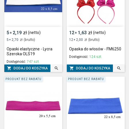
5
2,19
zł
12
1,63
zł
(netto)
(netto)
*
*
5
2,70
zł
(brutto)
12
2,00
zł
(brutto)
*
*
Opaski elastyczne - Lycra
Opaska do włosów - FM6250
Szeroka OLS19
Dostępność:
124 szt.
Dostępność:
747 szt.




DODAJ DO KOSZYKA
DODAJ DO KOSZYKA
PRODUKT BEZ RABATU
PRODUKT BEZ RABATU