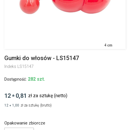
Gumki do włosów - LS15147
Indeks
LS15147
282 szt.
Dostępność:
12
0,81
zł za sztukę
(netto)
*
12
1,00
zł za sztukę
(brutto)
*
Opakowanie zbiorcze