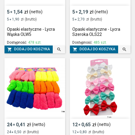
5
1,54
zł
5
2,19
zł
(netto)
(netto)
*
*
5
1,90
zł
(brutto)
5
2,70
zł
(brutto)
*
*
Opaski elastyczne - Lycra
Opaski elastyczne - Lycra
Wąska OLW5
Szeroka OLS22
Dostępność:
478 szt.
Dostępność:
485 szt.




DODAJ DO KOSZYKA
DODAJ DO KOSZYKA
24
0,41
zł
12
0,65
zł
(netto)
(netto)
*
*
24
0,50
zł
(brutto)
12
0,80
zł
(brutto)
*
*