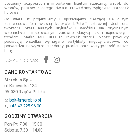
Jesteśmy bezpośrednim importerem biżuterii sztucznej, ozdób do
włosów, pasków z całego świata. Prowadzimy wyłącznie sprzedaż
hurtową.
Od wielu lat projektujemy i sprzedajemy cieszącą się dużym
zainteresowaniem własną kolekcję biżuterii sztucznej. Jest ona
tworzona przez naszych stylistów i wyróżnia się oryginalnym
wzornictwem, inspirowanym zarówno klasyką, jak i najnowszymi
trendami. Marka MEREBILO to również prestiż. Nasze produkty
posiadają wszelkie wymagane certyfikaty międzynarodowe, co
potwierdza najwyższe standardy jakości oraz wiarygodność naszej
firmy.
DOŁĄCZ DO NAS:
DANE KONTAKTOWE
Merebilo Sp. J
ul. Katowicka 134
95-030 Rzgów Polska
bok@merebilo.pl

+48 42 225 96 00

GODZINY OTWARCIA
Pon-Pt: 7:00 – 15:00
Sobota: 7:30 – 14:00