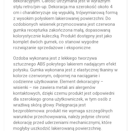
dekoracyjnym. Całość utrzymana jest w wyraźnym
stylu retro/pin-up. Dekoracja ma szerokość około 4
cm i charakteryzuje się wypukłą, trójwymiarową formą
z wysokim połyskiem lakierowanej powierzchni. Do
ozdobionych wisienek przymocowana jest czerwona
gumka recepturka zakończona małą, dopasowaną
kolorystycznie kuleczką. Produkt dostępny jest jako
komplet dwóch gumek, co stanowi wygodne
rozwiązanie sprzedażowe i eksponiczne.
Ozdoba wykonana jest z lekkiego tworzywa
sztucznego ABS pokrytego lakierem nadającym efekt
połysku. Gumka wykonana jest z elastycznej tkaniny w
kolorze czerwonym, odpornej na naciąganie i
codzienne użytkowanie. Element dekoracyjny –
wisienki – nie zawiera metali ani alergenów
kontaktowych, dzięki czemu produkt jest odpowiedni
dla szerokiego grona użytkowniczek, w tym osób z
wrażliwą skórą głowy. Pielęgnacja jest
bezproblemowa: produkt nie wymaga szczególnych
warunków przechowywania, należy jedynie chronić
dekorację przed uderzeniami mechanicznymi, które
mogłyby uszkodzić lakierowaną powierzchnię.