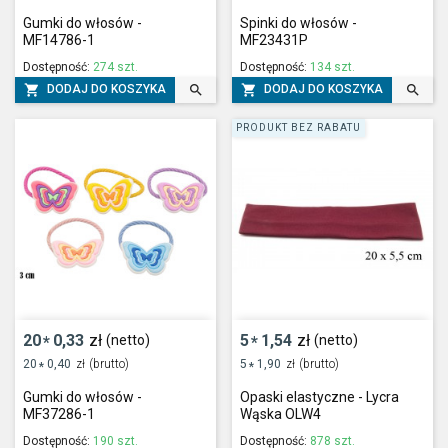
Gumki do włosów -
Spinki do włosów -
MF14786-1
MF23431P
Dostępność:
274 szt.
Dostępność:
134 szt.




DODAJ DO KOSZYKA
DODAJ DO KOSZYKA
PRODUKT BEZ RABATU
20
0,33
zł
5
1,54
zł
(netto)
(netto)
*
*
20
0,40
zł
(brutto)
5
1,90
zł
(brutto)
*
*
Gumki do włosów -
Opaski elastyczne - Lycra
MF37286-1
Wąska OLW4
Dostępność:
190 szt.
Dostępność:
878 szt.