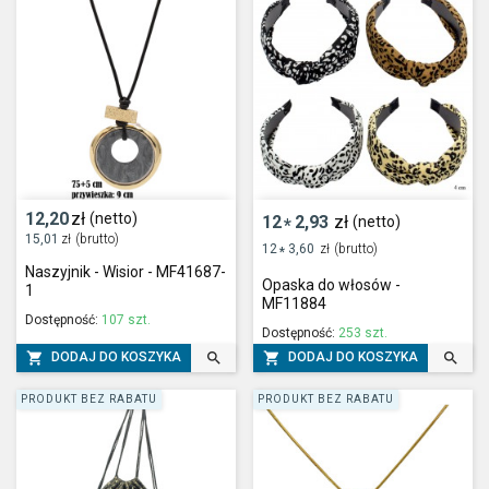
12,20
zł
(netto)
12
2,93
zł
(netto)
*
15,01
zł
(brutto)
12
3,60
zł
(brutto)
*
Naszyjnik - Wisior - MF41687-
Opaska do włosów -
1
MF11884
Dostępność:
107 szt.
Dostępność:
253 szt.




DODAJ DO KOSZYKA
DODAJ DO KOSZYKA
PRODUKT BEZ RABATU
PRODUKT BEZ RABATU