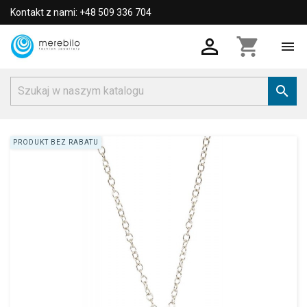
Kontakt z nami: +48 509 336 704

shopping_cart


PRODUKT BEZ RABATU