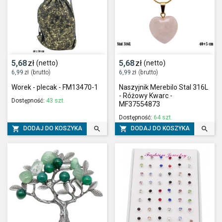
5,68
zł
5,68
zł
(netto)
(netto)
6,99
zł
(brutto)
6,99
zł
(brutto)
Worek - plecak - FM13470-1
Naszyjnik Merebilo Stal 316L
- Różowy Kwarc -
Dostępność:
43 szt.
MF37554873
Dostępność:
64 szt.




DODAJ DO KOSZYKA
DODAJ DO KOSZYKA