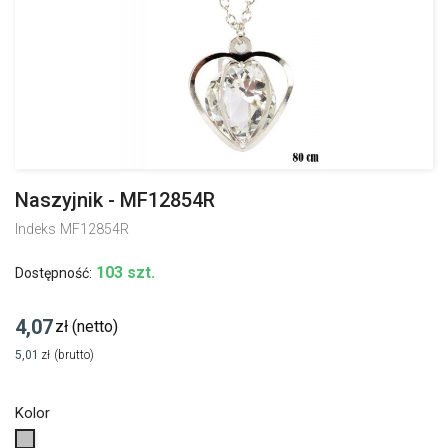
Naszyjnik - MF12854R
Indeks
MF12854R
103 szt.
Dostępność:
4,07
zł
(netto)
5,01
zł
(brutto)
Kolor
Srebrny