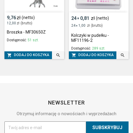
9,76
zł
(netto)
24
0,81
zł
(netto)
*
12,00
zł
(brutto)
24
1,00
zł
(brutto)
*
Broszka - MF30650Z
Kolczyki w pudełku -
Dostępność:
51 szt.
MF11196-2
Dostępność:
289 szt.




DODAJ DO KOSZYKA
DODAJ DO KOSZYKA
NEWSLETTER
Otrzymuj informację o nowościach i wyprzedażach