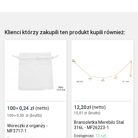
Klienci którzy zakupili ten produkt kupili również:
12,20
zł
(netto)
100
0,24
zł
(netto)
*
15,01
zł
(brutto)
100
0,30
zł
(brutto)
*
Bransoletka Merebilo Stal
Woreczki z organzy -
316L - MF26223-1
MF3717-1
Dostępność:
72 szt.