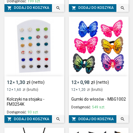
Dostępność:
199 szt.




DODAJ DO KOSZYKA
DODAJ DO KOSZYKA
12
1,30
zł
12
0,98
zł
(netto)
(netto)
*
*
12
1,60
zł
(brutto)
12
1,20
zł
(brutto)
*
*
Kolczyki na stojaku -
Gumki do włosów - MBG1002
FM3254K
Dostępność:
549 szt.
Dostępność:
93 szt.




DODAJ DO KOSZYKA
DODAJ DO KOSZYKA