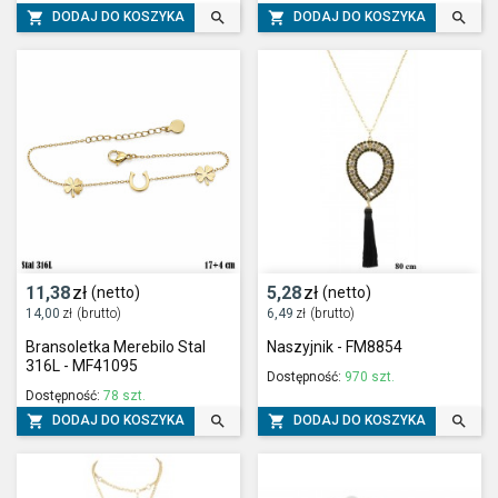




DODAJ DO KOSZYKA
DODAJ DO KOSZYKA
11,38
zł
5,28
zł
(netto)
(netto)
14,00
zł
(brutto)
6,49
zł
(brutto)
Bransoletka Merebilo Stal
Naszyjnik - FM8854
316L - MF41095
Dostępność:
970 szt.
Dostępność:
78 szt.




DODAJ DO KOSZYKA
DODAJ DO KOSZYKA