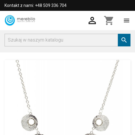
Kontakt z nami: +48 509 336 704

shopping_cart

