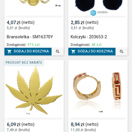
4,07
zł
2,85
zł
(netto)
(netto)
5,01
zł
(brutto)
3,51
zł
(brutto)
Bransoletka - SM16370Y
Kolczyki - 203653-2
Dostępność:
973 szt.
Dostępność:
48 szt.




DODAJ DO KOSZYKA
DODAJ DO KOSZYKA
PRODUKT BEZ RABATU
6,09
zł
8,94
zł
(netto)
(netto)
7,49
zł
(brutto)
11,00
zł
(brutto)