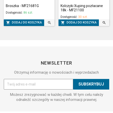
Broszka - MF21681G
Kolczyki Xuping pozłacane
18k - MF21100
Dostępność:
86 szt.
Dostępność:
30 szt.




DODAJ DO KOSZYKA
DODAJ DO KOSZYKA
NEWSLETTER
Otrzymuj informację o nowościach i wyprzedażach
Możesz zrezygnować w każdej chwili. W tym celu należy
odnaleźć szczegóły w naszej informacji prawnej.