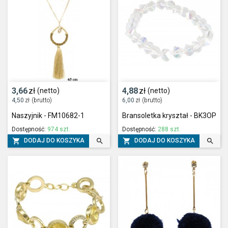
3,66
zł
4,88
zł
(netto)
(netto)
4,50
zł
(brutto)
6,00
zł
(brutto)
Naszyjnik - FM10682-1
Bransoletka kryształ - BK3OP
Dostępność:
974 szt.
Dostępność:
288 szt.




DODAJ DO KOSZYKA
DODAJ DO KOSZYKA