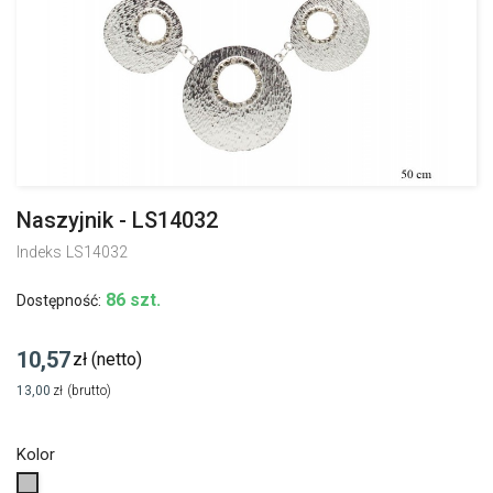
Naszyjnik - LS14032
Indeks
LS14032
86 szt.
Dostępność:
10,57
zł
(netto)
13,00
zł
(brutto)
Kolor
Srebrny