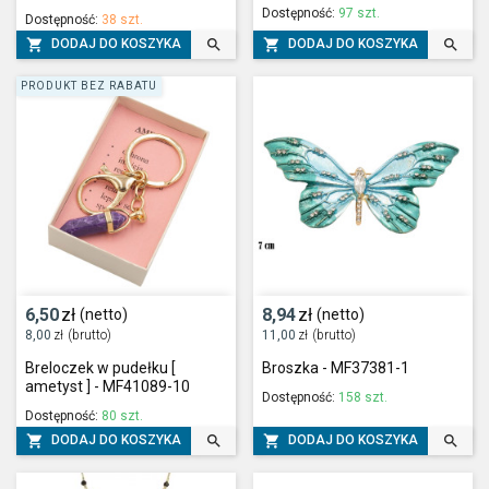
Dostępność:
97 szt.
Dostępność:
38 szt.




DODAJ DO KOSZYKA
DODAJ DO KOSZYKA
PRODUKT BEZ RABATU
6,50
zł
8,94
zł
(netto)
(netto)
8,00
zł
(brutto)
11,00
zł
(brutto)
Breloczek w pudełku [
Broszka - MF37381-1
ametyst ] - MF41089-10
Dostępność:
158 szt.
Dostępność:
80 szt.




DODAJ DO KOSZYKA
DODAJ DO KOSZYKA