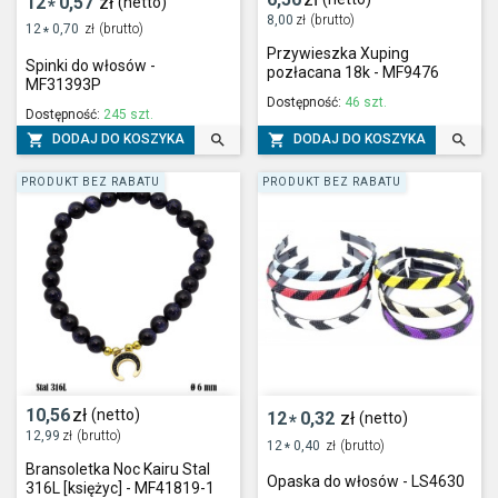
12
0,57
zł
(netto)
*
8,00
zł
(brutto)
12
0,70
zł
(brutto)
*
Przywieszka Xuping
Spinki do włosów -
pozłacana 18k - MF9476
MF31393P
Dostępność:
46 szt.
Dostępność:
245 szt.




DODAJ DO KOSZYKA
DODAJ DO KOSZYKA
PRODUKT BEZ RABATU
PRODUKT BEZ RABATU
10,56
zł
(netto)
12
0,32
zł
(netto)
*
12,99
zł
(brutto)
12
0,40
zł
(brutto)
*
Bransoletka Noc Kairu Stal
Opaska do włosów - LS4630
316L [księżyc] - MF41819-1