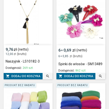
9,76
zł
(netto)
6
0,69
zł
(netto)
*
12,00
zł
(brutto)
6
0,85
zł
(brutto)
*
Naszyjnik - LS10182-3
Spinki do włosów - SM13489
Dostępność:
269 szt.
Dostępność:
862 szt.




DODAJ DO KOSZYKA
DODAJ DO KOSZYKA
PRODUKT BEZ RABATU
PRODUKT BEZ RABATU