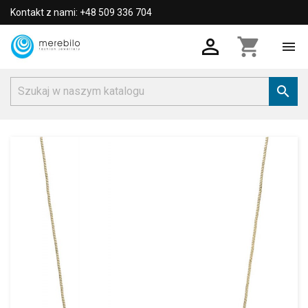
Kontakt z nami: +48 509 336 704

shopping_cart

