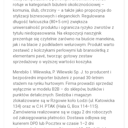
rotuje w kategoriach biżuterii okolicznościowej –
komunia, ślub, chrzciny – a także jako propozycja do
stylizacji biznesowych i eleganckich. Regulowana
długość łańcuszka (80+5 cm) zwiększa
uniwersalność produktu i ogranicza ryzyko zwrotów z
tytułu niedopasowania. Na ekspozycji naszyjnik
prezentuje się czytelnie zarówno na biuście manekina,
jak i na blacie z podkładem welurowym. Produkt warto
zestawić z kolczykami perłowymi lub bransoletką z
elementami pavé, tworząc gotowy zestaw
sprzedażowy o wyższej wartości koszyka.
Merebilo I. Wilewska, P. Wilewski Sp. J. to producent i
bezpośredni importer biżuterii z ponad 30-letnim
stażem na rynku hurtowym. Firma prowadzi sprzedaż
wyłącznie w modelu B2B – do sklepów, butików i
punktów detalicznych. Siedziba i magazyn
zlokalizowane są w Rzgowie koło Łodzi (ul. Katowicka
134) oraz w C.H. PTAK (Hala G, Box 114–115).
Zamówienia realizowane są w ciągu 2 dni roboczych
od zaksięgowania płatności. Dostawa odbywa się
kurierem DPD lub Pocztex w czasie 1–2 dni