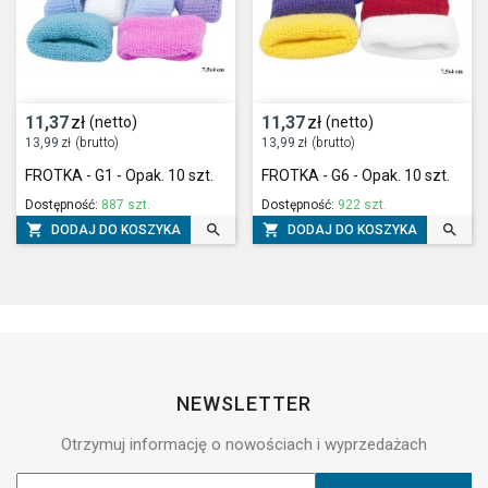
11,37
zł
11,37
zł
(netto)
(netto)
13,99
zł
(brutto)
13,99
zł
(brutto)
FROTKA - G1 - Opak. 10 szt.
FROTKA - G6 - Opak. 10 szt.
Dostępność:
887 szt.
Dostępność:
922 szt.




DODAJ DO KOSZYKA
DODAJ DO KOSZYKA
NEWSLETTER
Otrzymuj informację o nowościach i wyprzedażach