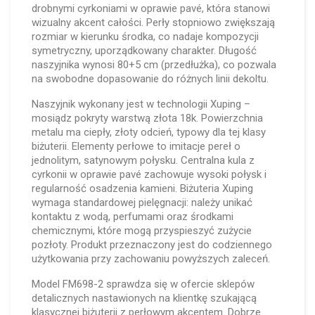
drobnymi cyrkoniami w oprawie pavé, która stanowi
wizualny akcent całości. Perły stopniowo zwiększają
rozmiar w kierunku środka, co nadaje kompozycji
symetryczny, uporządkowany charakter. Długość
naszyjnika wynosi 80+5 cm (przedłużka), co pozwala
na swobodne dopasowanie do różnych linii dekoltu.
Naszyjnik wykonany jest w technologii Xuping –
mosiądz pokryty warstwą złota 18k. Powierzchnia
metalu ma ciepły, złoty odcień, typowy dla tej klasy
biżuterii. Elementy perłowe to imitacje pereł o
jednolitym, satynowym połysku. Centralna kula z
cyrkonii w oprawie pavé zachowuje wysoki połysk i
regularność osadzenia kamieni. Biżuteria Xuping
wymaga standardowej pielęgnacji: należy unikać
kontaktu z wodą, perfumami oraz środkami
chemicznymi, które mogą przyspieszyć zużycie
pozłoty. Produkt przeznaczony jest do codziennego
użytkowania przy zachowaniu powyższych zaleceń.
Model FM698-2 sprawdza się w ofercie sklepów
detalicznych nastawionych na klientkę szukającą
klasycznej biżuterii z perłowym akcentem. Dobrze