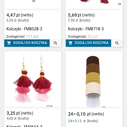
4,47
zł
5,69
zł
(netto)
(netto)
5,50
zł
(brutto)
7,00
zł
(brutto)
Kolczyki - FM8528-3
Kolczyki - FM8718-3
Dostępność:
111 szt.
Dostępność:
39 szt.




DODAJ DO KOSZYKA
DODAJ DO KOSZYKA
3,25
zł
(netto)
24
0,10
zł
(netto)
*
4,00
zł
(brutto)
24
0,12
zł
(brutto)
*