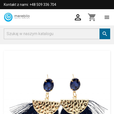
Kontakt z nami: +48 509 336 704

shopping_cart

