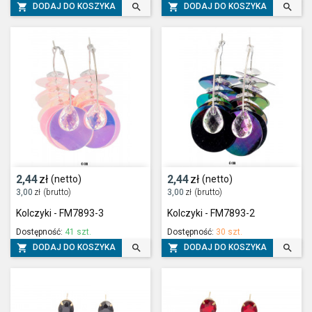




DODAJ DO KOSZYKA
DODAJ DO KOSZYKA
2,44
zł
2,44
zł
(netto)
(netto)
3,00
zł
(brutto)
3,00
zł
(brutto)
Kolczyki - FM7893-3
Kolczyki - FM7893-2
Dostępność:
41 szt.
Dostępność:
30 szt.




DODAJ DO KOSZYKA
DODAJ DO KOSZYKA