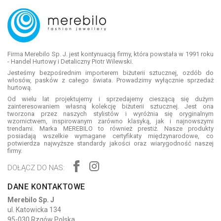
Firma Merebilo Sp. J. jest kontynuacją firmy, która powstała w 1991 roku
- Handel Hurtowy i Detaliczny Piotr Wilewski.
Jesteśmy bezpośrednim importerem biżuterii sztucznej, ozdób do
włosów, pasków z całego świata. Prowadzimy wyłącznie sprzedaż
hurtową.
Od wielu lat projektujemy i sprzedajemy cieszącą się dużym
zainteresowaniem własną kolekcję biżuterii sztucznej. Jest ona
tworzona przez naszych stylistów i wyróżnia się oryginalnym
wzornictwem, inspirowanym zarówno klasyką, jak i najnowszymi
trendami. Marka MEREBILO to również prestiż. Nasze produkty
posiadają wszelkie wymagane certyfikaty międzynarodowe, co
potwierdza najwyższe standardy jakości oraz wiarygodność naszej
firmy.
DOŁĄCZ DO NAS:
DANE KONTAKTOWE
Merebilo Sp. J
ul. Katowicka 134
95-030 Rzgów Polska