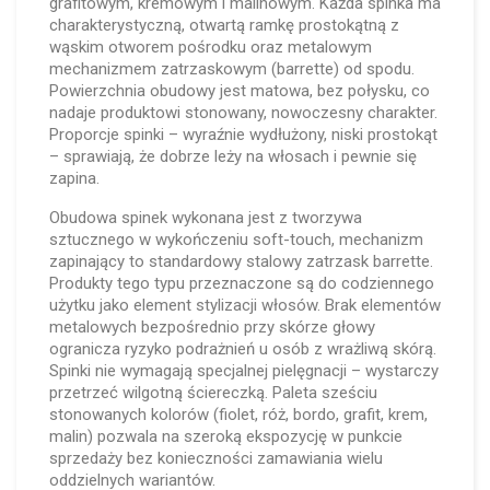
grafitowym, kremowym i malinowym. Każda spinka ma
charakterystyczną, otwartą ramkę prostokątną z
wąskim otworem pośrodku oraz metalowym
mechanizmem zatrzaskowym (barrette) od spodu.
Powierzchnia obudowy jest matowa, bez połysku, co
nadaje produktowi stonowany, nowoczesny charakter.
Proporcje spinki – wyraźnie wydłużony, niski prostokąt
– sprawiają, że dobrze leży na włosach i pewnie się
zapina.
Obudowa spinek wykonana jest z tworzywa
sztucznego w wykończeniu soft-touch, mechanizm
zapinający to standardowy stalowy zatrzask barrette.
Produkty tego typu przeznaczone są do codziennego
użytku jako element stylizacji włosów. Brak elementów
metalowych bezpośrednio przy skórze głowy
ogranicza ryzyko podrażnień u osób z wrażliwą skórą.
Spinki nie wymagają specjalnej pielęgnacji – wystarczy
przetrzeć wilgotną ściereczką. Paleta sześciu
stonowanych kolorów (fiolet, róż, bordo, grafit, krem,
malin) pozwala na szeroką ekspozycję w punkcie
sprzedaży bez konieczności zamawiania wielu
oddzielnych wariantów.