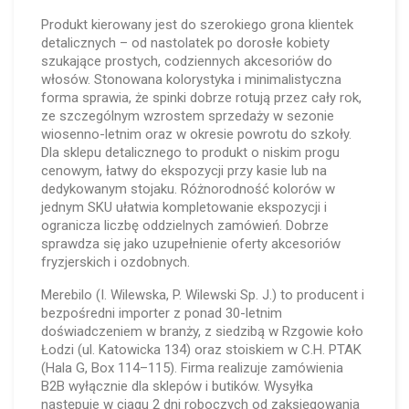
Produkt kierowany jest do szerokiego grona klientek
detalicznych – od nastolatek po dorosłe kobiety
szukające prostych, codziennych akcesoriów do
włosów. Stonowana kolorystyka i minimalistyczna
forma sprawia, że spinki dobrze rotują przez cały rok,
ze szczególnym wzrostem sprzedaży w sezonie
wiosenno-letnim oraz w okresie powrotu do szkoły.
Dla sklepu detalicznego to produkt o niskim progu
cenowym, łatwy do ekspozycji przy kasie lub na
dedykowanym stojaku. Różnorodność kolorów w
jednym SKU ułatwia kompletowanie ekspozycji i
ogranicza liczbę oddzielnych zamówień. Dobrze
sprawdza się jako uzupełnienie oferty akcesoriów
fryzjerskich i ozdobnych.
Merebilo (I. Wilewska, P. Wilewski Sp. J.) to producent i
bezpośredni importer z ponad 30-letnim
doświadczeniem w branży, z siedzibą w Rzgowie koło
Łodzi (ul. Katowicka 134) oraz stoiskiem w C.H. PTAK
(Hala G, Box 114–115). Firma realizuje zamówienia
B2B wyłącznie dla sklepów i butików. Wysyłka
następuje w ciągu 2 dni roboczych od zaksięgowania