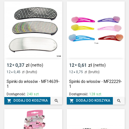
12
0,37
zł
12
0,61
zł
(netto)
(netto)
*
*
12
0,45
zł
(brutto)
12
0,75
zł
(brutto)
*
*
Spinki do włosów - MF14639-
Spinki do włosów - MF22229-
1
1
Dostępność:
240 szt.
Dostępność:
128 szt.




DODAJ DO KOSZYKA
DODAJ DO KOSZYKA