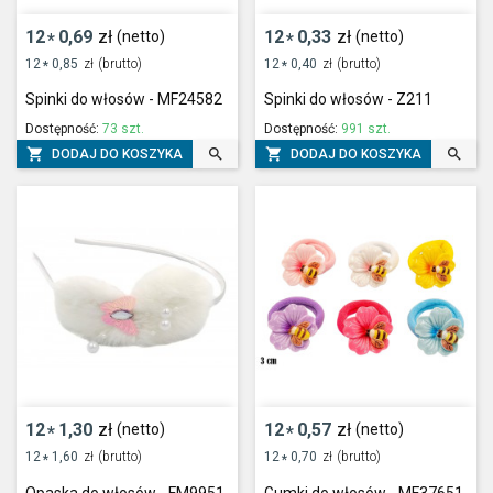
12
0,69
zł
12
0,33
zł
(netto)
(netto)
*
*
12
0,85
zł
(brutto)
12
0,40
zł
(brutto)
*
*
Spinki do włosów - MF24582
Spinki do włosów - Z211
Dostępność:
73 szt.
Dostępność:
991 szt.




DODAJ DO KOSZYKA
DODAJ DO KOSZYKA
12
1,30
zł
12
0,57
zł
(netto)
(netto)
*
*
12
1,60
zł
(brutto)
12
0,70
zł
(brutto)
*
*
Opaska do włosów - FM9951
Gumki do włosów - MF37651