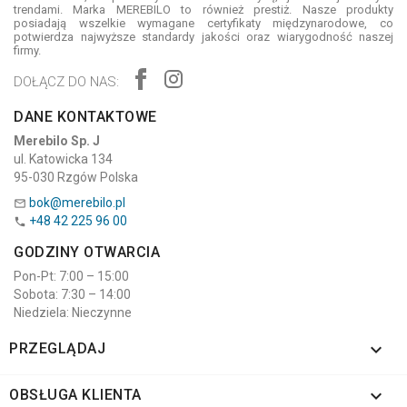
trendami. Marka MEREBILO to również prestiż. Nasze produkty
posiadają wszelkie wymagane certyfikaty międzynarodowe, co
potwierdza najwyższe standardy jakości oraz wiarygodność naszej
firmy.
DOŁĄCZ DO NAS:
DANE KONTAKTOWE
Merebilo Sp. J
ul. Katowicka 134
95-030 Rzgów Polska
bok@merebilo.pl

+48 42 225 96 00

GODZINY OTWARCIA
Pon-Pt: 7:00 – 15:00
Sobota: 7:30 – 14:00
Niedziela: Nieczynne

PRZEGLĄDAJ

OBSŁUGA KLIENTA