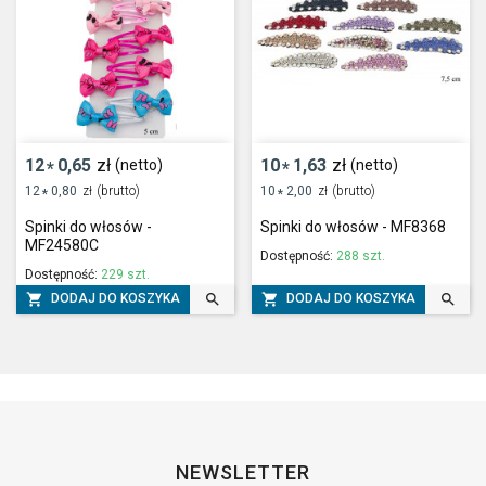
12
0,65
zł
10
1,63
zł
(netto)
(netto)
*
*
12
0,80
zł
(brutto)
10
2,00
zł
(brutto)
*
*
Spinki do włosów -
Spinki do włosów - MF8368
MF24580C
Dostępność:
288 szt.
Dostępność:
229 szt.




DODAJ DO KOSZYKA
DODAJ DO KOSZYKA
NEWSLETTER