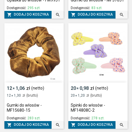
Dostępność:
295 szt.
Dostępność:
83 szt.




DODAJ DO KOSZYKA
DODAJ DO KOSZYKA
12
1,06
zł
20
0,98
zł
(netto)
(netto)
*
*
12
1,30
zł
(brutto)
20
1,20
zł
(brutto)
*
*
Gumki do włosów -
Spinki do włosów -
MF15680-15
MF14808C-2
Dostępność:
283 szt.
Dostępność:
278 szt.




DODAJ DO KOSZYKA
DODAJ DO KOSZYKA