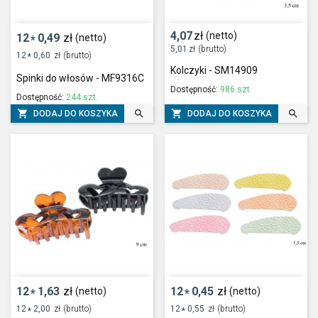
4,07
zł
(netto)
12
0,49
zł
(netto)
*
5,01
zł
(brutto)
12
0,60
zł
(brutto)
*
Kolczyki - SM14909
Spinki do włosów - MF9316C
Dostępność:
986 szt.
Dostępność:
244 szt.




DODAJ DO KOSZYKA
DODAJ DO KOSZYKA
12
1,63
zł
12
0,45
zł
(netto)
(netto)
*
*
12
2,00
zł
(brutto)
12
0,55
zł
(brutto)
*
*