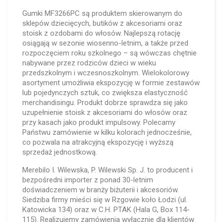
Gumki MF3266PC są produktem skierowanym do
sklepów dziecięcych, butików z akcesoriami oraz
stoisk z ozdobami do włosów. Najlepszą rotację
osiągają w sezonie wiosenno-letnim, a także przed
rozpoczęciem roku szkolnego – są wówczas chętnie
nabywane przez rodziców dzieci w wieku
przedszkolnym i wczesnoszkolnym. Wielokolorowy
asortyment umożliwia ekspozycję w formie zestawów
lub pojedynczych sztuk, co zwiększa elastyczność
merchandisingu. Produkt dobrze sprawdza się jako
uzupełnienie stoisk z akcesoriami do włosów oraz
przy kasach jako produkt impulsowy. Polecamy
Państwu zamówienie w kilku kolorach jednocześnie,
co pozwala na atrakcyjną ekspozycję i wyższą
sprzedaż jednostkową.
Merebilo I. Wilewska, P. Wilewski Sp. J. to producent i
bezpośredni importer z ponad 30-letnim
doświadczeniem w branży biżuterii i akcesoriów.
Siedziba firmy mieści się w Rzgowie koło Łodzi (ul.
Katowicka 134) oraz w C.H. PTAK (Hala G, Box 114-
115). Realizujemy zamówienia wyłącznie dla klientów