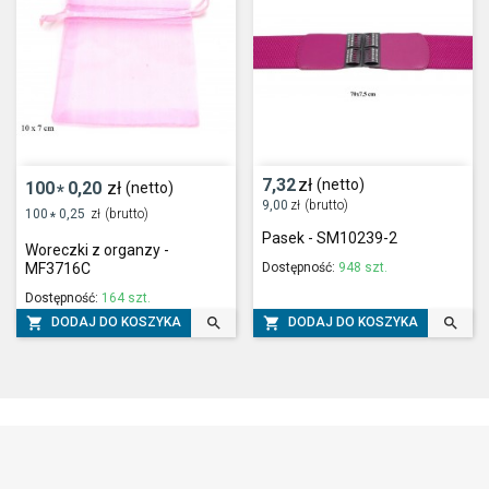
7,32
zł
(netto)
100
0,20
zł
(netto)
*
9,00
zł
(brutto)
100
0,25
zł
(brutto)
*
Pasek - SM10239-2
Woreczki z organzy -
Dostępność:
948 szt.
MF3716C
Dostępność:
164 szt.




DODAJ DO KOSZYKA
DODAJ DO KOSZYKA