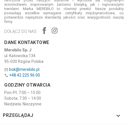
tworzona przez naszych stylistów i wyróżnia się oryginalnym
wzornictwem, inspirowanym zarówno klasyką, jak i najnowszymi
trendami. Marka MEREBILO to również prestiż. Nasze produkty
posiadają wszelkie wymagane certyfikaty międzynarodowe, co
potwierdza najwyższe standardy jakości oraz wiarygodność naszej
firmy.
DOŁĄCZ DO NAS:
DANE KONTAKTOWE
Merebilo Sp. J
ul. Katowicka 134
95-030 Rzgów Polska
bok@merebilo.pl

+48 42 225 96 00

GODZINY OTWARCIA
Pon-Pt: 7:00 – 15:00
Sobota: 7:30 – 14:00
Niedziela: Nieczynne

PRZEGLĄDAJ