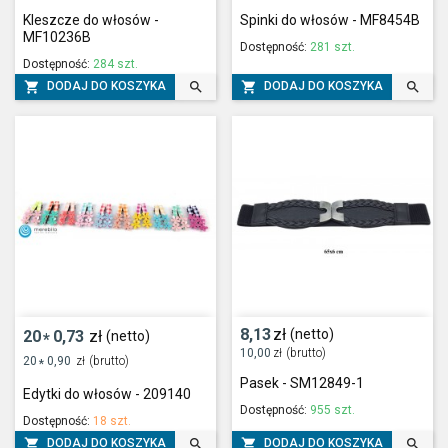
Kleszcze do włosów -
Spinki do włosów - MF8454B
MF10236B
Dostępność:
281 szt.
Dostępność:
284 szt.




DODAJ DO KOSZYKA
DODAJ DO KOSZYKA
8,13
zł
(netto)
20
0,73
zł
(netto)
*
10,00
zł
(brutto)
20
0,90
zł
(brutto)
*
Pasek - SM12849-1
Edytki do włosów - 209140
Dostępność:
955 szt.
Dostępność:
18 szt.




DODAJ DO KOSZYKA
DODAJ DO KOSZYKA