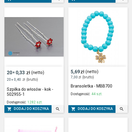
5,69
zł
(netto)
20
0,33
zł
(netto)
*
7,00
zł
(brutto)
20
0,40
zł
(brutto)
*
Bransoletka - MBB700
Szpilka do włosów - kok -
Dostępność:
44 szt.
502955-1
Dostępność:
1282 szt.




DODAJ DO KOSZYKA
DODAJ DO KOSZYKA