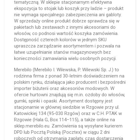
tematyczną. W sklepie stacjonarnym efektywna
ekspozycja to stojak lub koszyk przy ladzie – produkt
nie wymaga specjalnego zabezpieczenia ani gabloty.
W sprzedaży online produkt dobrze sprawdza się w
pakietach lub zestawach z innymi akcesoriami do
włosów, co podnosi wartość koszyka zamówienia.
Dostępność czterech kolorów w jednym SKU
upraszcza zarządzanie asortymentem i pozwala na
łatwe uzupełnianie stanów magazynowych bez
konieczności zamawiania wielu osobnych pozycji.
Merebilo (Merebilo I. Wilewska, P. Wilewski Sp. J.) to
rodzinna firma z ponad 30-letnim doświadczeniem na
polskim rynku, działająca jako producent i bezpośredni
importer biżuterii oraz akcesoriów modowych. W
ofercie hurtowni znajdują się m.in. ozdoby do włosów,
gumki, spinki i opaski. Asortyment dostępny jest
stacjonarnie w głównej siedzibie w Rzgowie przy ul.
Katowickiej 134 (95-030 Rzgów) oraz w C.H. PTAK w
Rzgowie (Hala G, Box 114–115), a także online na
sklep.merebilo.eu. Zamówienia są wysyłane kurierem
DPD lub Pocztą Polską (Pocztex) w ciągu 2 dni
roboczych od otrzymania zapłaty, czas dostarczenia