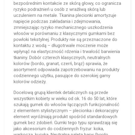
bezpośrednim kontakcie ze skórą głowy, co ogranicza
ryzyko podrażnień u osób z wrażliwą skórą lub
uczuleniem na metale. Tkanina plecionki amortyzuje
napięcie podczas zakładania i zdejmowania,
zmniejszając ryzyko mechanicznego uszkodzenia
włosów w porównaniu z klasycznymi gumkami bez
powłoki tekstylnej. Produkty nie są przeznaczone do
kontaktu z wodą – długotrwałe moczenie może
wpłynąć na elastyczność rdzenia i trwałość barwienia
tkaniny. Dobór czterech klasycznych, neutralnych
kolorów (bordo, granat, czerń, brąz) sprawia, że
asortyment odpowiada zapotrzebowaniu na produkty
codziennego użytku, pasujące do szerokiej gamy
kolorów odzieży.
Docelową grupą klientek detalicznych są przede
wszystkim kobiety w wieku od ok. 16 do 50 lat, które
szukają gumek do włosów łączących funkcjonalność
z elementem stylistycznym – plecionka i dekoracyjny
element wyróżniają produkt spośród standardowych
gumek bez zdobień. Gumki tego typu sprawdzają się
jako akcesorium do codziennych fryzur: koka,
warkocza, kucyka. Neutralna paleta barw (bordo,