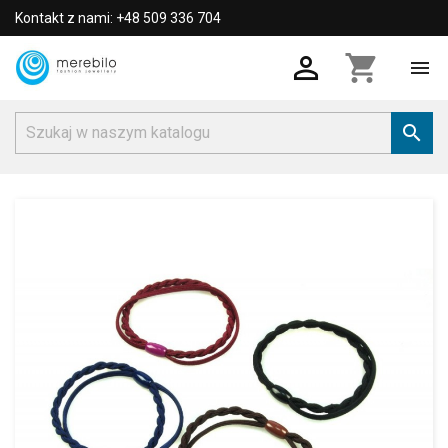
Kontakt z nami: +48 509 336 704

shopping_cart

