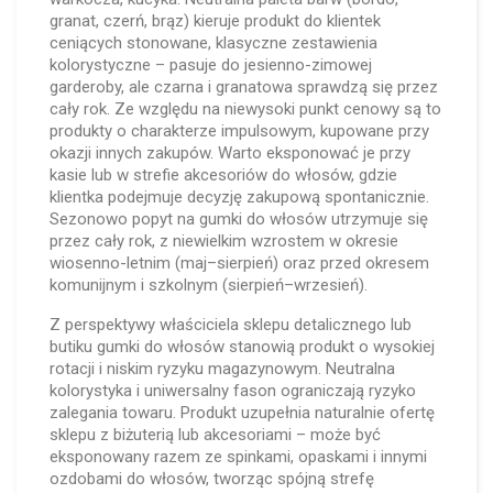
granat, czerń, brąz) kieruje produkt do klientek
ceniących stonowane, klasyczne zestawienia
kolorystyczne – pasuje do jesienno-zimowej
garderoby, ale czarna i granatowa sprawdzą się przez
cały rok. Ze względu na niewysoki punkt cenowy są to
produkty o charakterze impulsowym, kupowane przy
okazji innych zakupów. Warto eksponować je przy
kasie lub w strefie akcesoriów do włosów, gdzie
klientka podejmuje decyzję zakupową spontanicznie.
Sezonowo popyt na gumki do włosów utrzymuje się
przez cały rok, z niewielkim wzrostem w okresie
wiosenno-letnim (maj–sierpień) oraz przed okresem
komunijnym i szkolnym (sierpień–wrzesień).
Z perspektywy właściciela sklepu detalicznego lub
butiku gumki do włosów stanowią produkt o wysokiej
rotacji i niskim ryzyku magazynowym. Neutralna
kolorystyka i uniwersalny fason ograniczają ryzyko
zalegania towaru. Produkt uzupełnia naturalnie ofertę
sklepu z biżuterią lub akcesoriami – może być
eksponowany razem ze spinkami, opaskami i innymi
ozdobami do włosów, tworząc spójną strefę