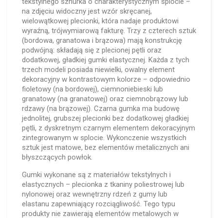
tekstylnego sznurka o charakterystycznym splocie –
na zdjęciu widoczny jest wzór skręcanej,
wielowątkowej plecionki, która nadaje produktowi
wyraźną, trójwymiarową fakturę. Trzy z czterech sztuk
(bordowa, granatowa i brązowa) mają konstrukcję
podwójną: składają się z plecionej pętli oraz
dodatkowej, gładkiej gumki elastycznej. Każda z tych
trzech modeli posiada niewielki, owalny element
dekoracyjny w kontrastowym kolorze – odpowiednio
fioletowy (na bordowej), ciemnoniebieski lub
granatowy (na granatowej) oraz ciemnobrązowy lub
rdzawy (na brązowej). Czarna gumka ma budowę
jednolitej, grubszej plecionki bez dodatkowej gładkiej
pętli, z dyskretnym czarnym elementem dekoracyjnym
zintegrowanym w splocie. Wykonczenie wszystkich
sztuk jest matowe, bez elementów metalicznych ani
błyszczących powłok.
Gumki wykonane są z materiałów tekstylnych i
elastycznych – plecionka z tkaniny poliestrowej lub
nylonowej oraz wewnętrzny rdzeń z gumy lub
elastanu zapewniający rozciągliwość. Tego typu
produkty nie zawierają elementów metalowych w