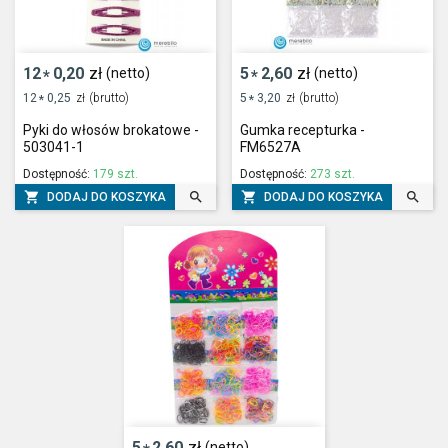
12
0,20
zł
5
2,60
zł
(netto)
(netto)
*
*
12
0,25
zł
(brutto)
5
3,20
zł
(brutto)
*
*
Pyki do włosów brokatowe -
Gumka recepturka -
503041-1
FM6527A
Dostępność:
179 szt.
Dostępność:
273 szt.




DODAJ DO KOSZYKA
DODAJ DO KOSZYKA
5
2,60
zł
(netto)