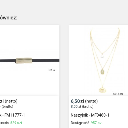
również:
zł
6,50
zł
(netto)
(netto)
ł
(brutto)
8,00
zł
(brutto)
k - FM11777-1
Naszyjnik - MF0460-1
pność:
829 szt.
Dostępność:
957 szt.