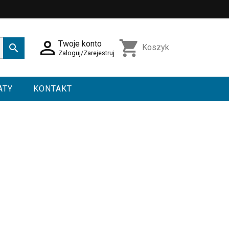

shopping_cart
Twoje konto

Koszyk
Zaloguj/Zarejestruj
ATY
KONTAKT