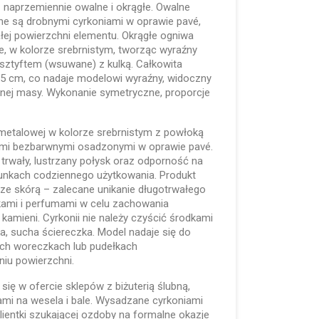
 naprzemiennie owalne i okrągłe. Owalne
e są drobnymi cyrkoniami w oprawie pavé,
całej powierzchni elementu. Okrągłe ogniwa
e, w kolorze srebrnistym, tworząc wyraźny
e sztyftem (wsuwane) z kulką. Całkowita
,5 cm, co nadaje modelowi wyraźny, widoczny
rnej masy. Wykonanie symetryczne, proporcje
metalowej w kolorze srebrnistym z powłoką
ami bezbarwnymi osadzonymi w oprawie pavé.
rwały, lustrzany połysk oraz odporność na
arunkach codziennego użytkowania. Produkt
ze skórą – zalecane unikanie długotrwałego
kami i perfumami w celu zachowania
 kamieni. Cyrkonii nie należy czyścić środkami
a, sucha ściereczka. Model nadaje się do
h woreczkach lub pudełkach
iu powierzchni.
ę w ofercie sklepów z biżuterią ślubną,
mi na wesela i bale. Wysadzane cyrkoniami
klientki szukającej ozdoby na formalne okazje