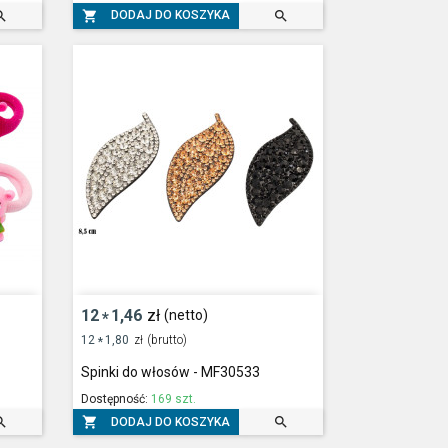



DODAJ DO KOSZYKA
12
1,46
zł
(netto)
*
12
1,80
zł
(brutto)
*
Spinki do włosów - MF30533
Dostępność:
169 szt.



DODAJ DO KOSZYKA