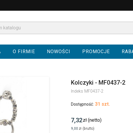
A
O FIRMIE
NOWOŚCI
PROMOCJE
RAB
Kolczyki - MF0437-2
Indeks
MF0437-2
31 szt.
Dostępność:
7,32
zł
(netto)
9,00
zł
(brutto)