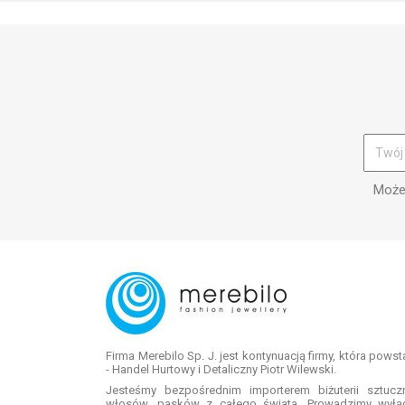
Możes
Firma Merebilo Sp. J. jest kontynuacją firmy, która pows
- Handel Hurtowy i Detaliczny Piotr Wilewski.
Jesteśmy bezpośrednim importerem biżuterii sztuc
włosów, pasków z całego świata. Prowadzimy wyłą