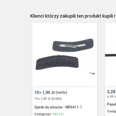
Klienci którzy zakupili ten produkt kupili 
5,28
10
1,95
zł
(netto)
*
6,49
z
10
2,40
zł
(brutto)
*
Pase
Spinki do włosów - MF6411-1
Dostę
Dostępność:
980 szt.