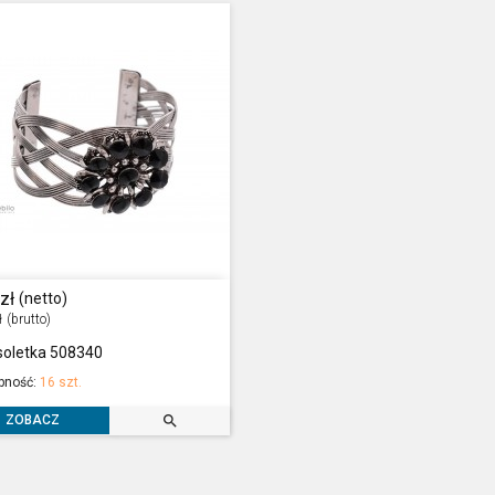
zł
(netto)
ł
(brutto)
soletka 508340
pność:
16 szt.

ZOBACZ