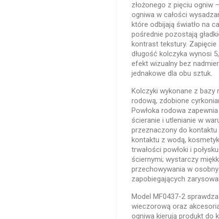
złożonego z pięciu ogniw –
ogniwa w całości wysadzan
które odbijają światło na 
pośrednie pozostają gładki
kontrast tekstury. Zapięci
długość kolczyka wynosi 5
efekt wizualny bez nadmie
jednakowe dla obu sztuk.
Kolczyki wykonane z bazy 
rodową, zdobione cyrkoni
Powłoka rodowa zapewnia t
ścieranie i utlenianie w w
przeznaczony do kontaktu 
kontaktu z wodą, kosmety
trwałości powłoki i połysku
ściernymi; wystarczy miękk
przechowywania w osobnyc
zapobiegających zarysowan
Model MF0437-2 sprawdza si
wieczorową oraz akcesoria
ogniwa kierują produkt do 