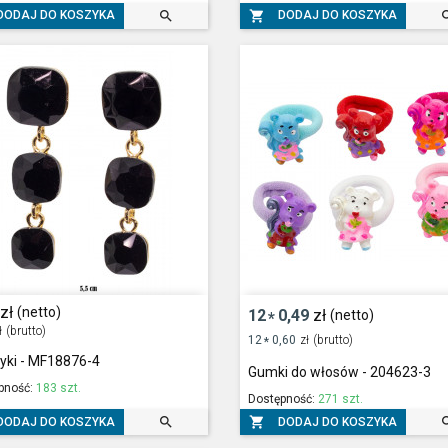


DODAJ DO KOSZYKA
DODAJ DO KOSZYKA
zł
(netto)
12
0,49
zł
(netto)
*
ł
(brutto)
12
0,60
zł
(brutto)
*
yki - MF18876-4
Gumki do włosów - 204623-3
pność:
183 szt.
Dostępność:
271 szt.


DODAJ DO KOSZYKA
DODAJ DO KOSZYKA