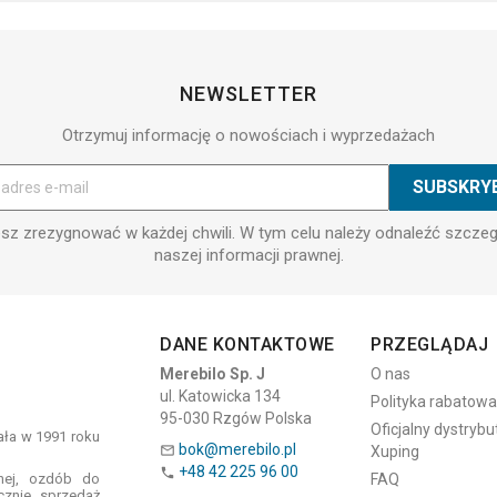
NEWSLETTER
Otrzymuj informację o nowościach i wyprzedażach
z zrezygnować w każdej chwili. W tym celu należy odnaleźć szcze
naszej informacji prawnej.
DANE KONTAKTOWE
PRZEGLĄDAJ
Merebilo Sp. J
O nas
ul. Katowicka 134
Polityka rabatowa
95-030 Rzgów Polska
Oficjalny dystrybu
tała w 1991 roku
bok@merebilo.pl
Xuping

+48 42 225 96 00

znej, ozdób do
FAQ
cznie sprzedaż