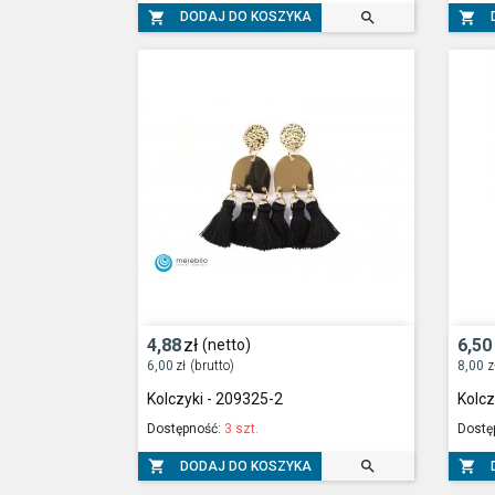



DODAJ DO KOSZYKA
4,88
zł
6,50
(netto)
6,00
zł
(brutto)
8,00
z
Kolczyki - 209325-2
Kolcz
Dostępność:
3 szt.
Dostę



DODAJ DO KOSZYKA