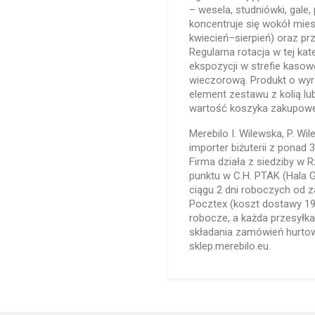
– wesela, studniówki, gale
koncentruje się wokół mies
kwiecień–sierpień) oraz pr
Regularna rotacja w tej kat
ekspozycji w strefie kasow
wieczorową. Produkt o wyr
element zestawu z kolią lub
wartość koszyka zakupow
Merebilo I. Wilewska, P. Wi
importer biżuterii z ponad
Firma działa z siedziby w 
punktu w C.H. PTAK (Hala 
ciągu 2 dni roboczych od z
Pocztex (koszt dostawy 19
robocze, a każda przesyłk
składania zamówień hurto
sklep.merebilo.eu.