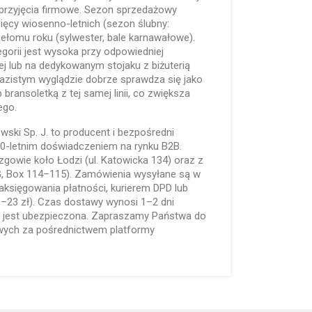
, przyjęcia firmowe. Sezon sprzedażowy
ięcy wiosenno-letnich (sezon ślubny:
zełomu roku (sylwester, bale karnawałowe).
egorii jest wysoka przy odpowiedniej
ej lub na dedykowanym stojaku z biżuterią
azistym wyglądzie dobrze sprawdza się jako
 bransoletką z tej samej linii, co zwiększa
ego.
lewski Sp. J. to producent i bezpośredni
 30-letnim doświadczeniem na rynku B2B.
Rzgowie koło Łodzi (ul. Katowicka 134) oraz z
G, Box 114–115). Zamówienia wysyłane są w
aksięgowania płatności, kurierem DPD lub
–23 zł). Czas dostawy wynosi 1–2 dni
a jest ubezpieczona. Zapraszamy Państwa do
wych za pośrednictwem platformy