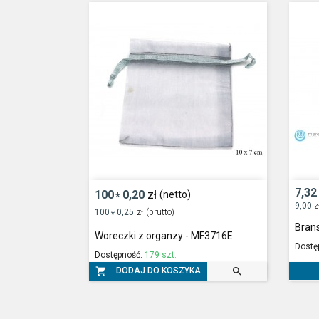
7,32
100
0,20
zł
(netto)
*
9,00
z
100
0,25
zł
(brutto)
*
Bran
Woreczki z organzy - MF3716E
Dostę
Dostępność:
179 szt.


DODAJ DO KOSZYKA