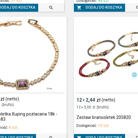
pność:
37 szt.
Dostępność:
44 szt.


DODAJ DO KOSZYKA
DODAJ DO KOSZYKA
zł
(netto)
12
2,44
zł
(netto)
*
ł
(brutto)
12
3,00
zł
(brutto)
*
letka Xuping pozłacana 18k -
Zestaw bransoletek 205820
483
Dostępność:
19 szt.
ność:
8 szt.
ODAJ DO KOSZYKA
DODAJ DO KOSZYKA