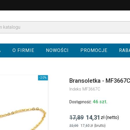
A
O FIRMIE
NOWOŚCI
PROMOCJE
RAB
-20%
Bransoletka - MF3667
Indeks
MF3667C
46 szt.
Dostępność:
17,89
14,31
zł
(netto)
22,00
17,60
zł
(brutto)