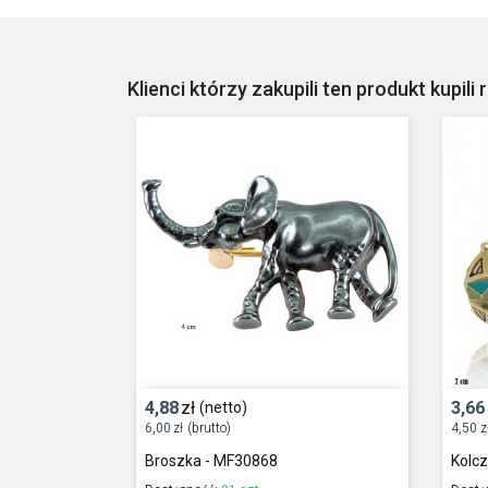
Klienci którzy zakupili ten produkt kupili 
4,88
zł
3,66
(netto)
6,00
zł
(brutto)
4,50
z
Broszka - MF30868
Kolc