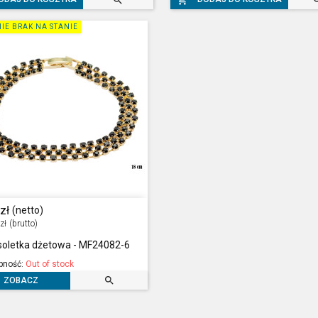


IE BRAK NA STANIE
zł
(netto)
zł
(brutto)
soletka dżetowa - MF24082-6
pność:
Out of stock

ZOBACZ