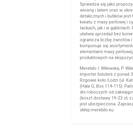
Sprawdza się jako propozyc
wiosną i latem oraz w okr
detalicznych i butików jest
kwiatu z masy perłowej i c
tackach, jak i w gablotac
ułatwia sprzedaż bez koni
ogranicza liczbę zwrotów 
komponuje się asortymento
elementami masy perłowej
produktowych na ekspozycj
Merebilo I. Wilewska, P. Wi
importer biżuterii z ponad
Rzgowie koło Łodzi (ul. Ka
(Hala G, Box 114-115). Pa
dni roboczych od zaksięgo
(koszt dostawy 19-23 zł, 
jest ubezpieczona. Zapra
sklep.merebilo.eu.