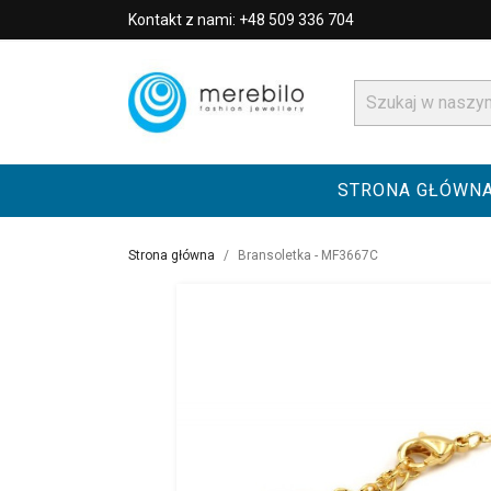
Kontakt z nami: +48 509 336 704
STRONA GŁÓWN
Strona główna
Bransoletka - MF3667C