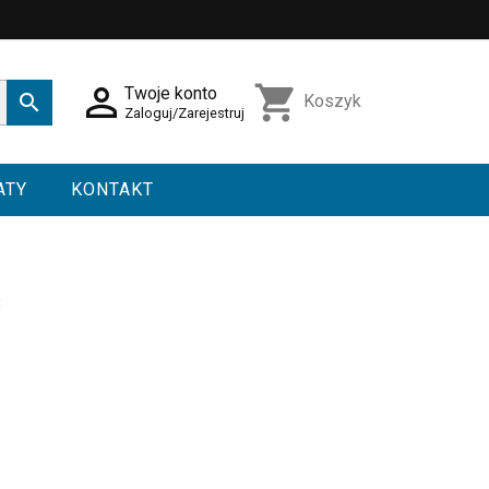

shopping_cart
Twoje konto

Koszyk
Zaloguj/Zarejestruj
ATY
KONTAKT
C