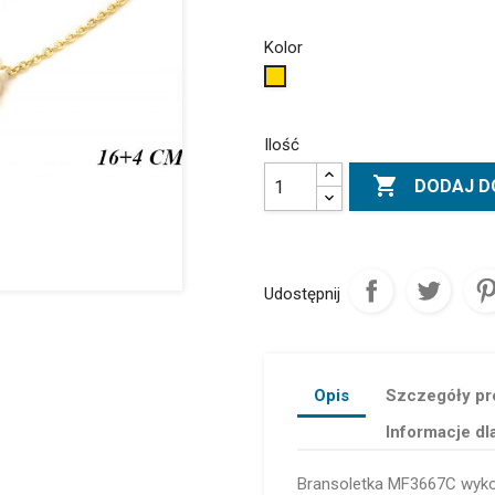
Kolor
Złoty
Ilość

DODAJ D
Udostępnij
Opis
Szczegóły pr
Informacje dl
Bransoletka MF3667C wykon