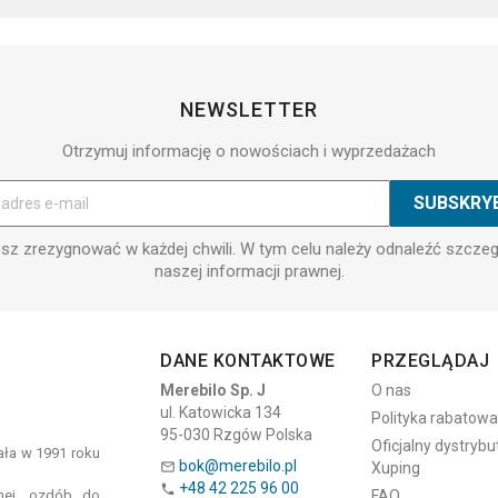
NEWSLETTER
Otrzymuj informację o nowościach i wyprzedażach
z zrezygnować w każdej chwili. W tym celu należy odnaleźć szcze
naszej informacji prawnej.
DANE KONTAKTOWE
PRZEGLĄDAJ
Merebilo Sp. J
O nas
ul. Katowicka 134
Polityka rabatowa
95-030 Rzgów Polska
Oficjalny dystrybu
tała w 1991 roku
bok@merebilo.pl
Xuping

+48 42 225 96 00

znej, ozdób do
FAQ