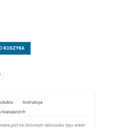
O KOSZYKA
oduktu
Instrukcja
a kupujących
ana jest na złoconym łańcuszku typu ankier