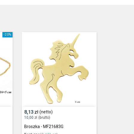
-20%
8,13
zł
(netto)
10,00
zł
(brutto)
Broszka - MF21683G