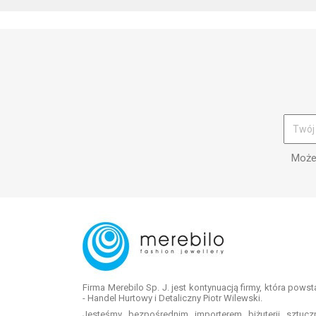
Możes
Firma Merebilo Sp. J. jest kontynuacją firmy, która pows
- Handel Hurtowy i Detaliczny Piotr Wilewski.
Jesteśmy bezpośrednim importerem biżuterii sztuc