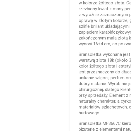
w kolorze żółtego złota. 
rzeźbiony kwiat z masy pe
z wyraźnie zaznaczonymi p
oprawę w złotym kolorze,
szlifie brillant układający
zapięciem karabińczykow
zakończonym małą złotą kul
wynosi 16+4 cm, co pozwal
Bransoletka wykonana jest
warstwą złota 18k (około 3
kolor żółtego złota i estetyk
jest przeznaczony do dług
unikanie wilgoci, perfum 
dobrym stanie. Wyrób nie j
chirurgicznej, dlatego kli
przy sprzedaży. Element z 
naturalny charakter, a cyrk
materiałów szlachetnych, c
hurtowego.
Bransoletka MF3667C kiero
biżuterię z elementami natu