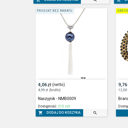



PRODUKT BEZ RABATU
OBECN
4,06
zł
9,76
(netto)
4,99
zł
(brutto)
12,00
Naszyjnik - NMB0009
Bran
Dostępność:
215 szt.
Dostę


DODAJ DO KOSZYKA