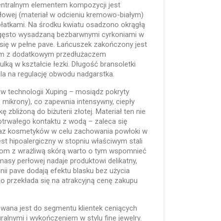
Centralnym elementem kompozycji jest
rłowej (materiał w odcieniu kremowo-białym)
łatkami. Na środku kwiatu osadzono okrągłą
 gęsto wysadzaną bezbarwnymi cyrkoniami w
mi się w pełne pave. Łańcuszek zakończony jest
ym z dodatkowym przedłużaczem
ką w kształcie łezki. Długość bransoletki
a na regulację obwodu nadgarstka.
 w technologii Xuping – mosiądz pokryty
 mikrony), co zapewnia intensywny, ciepły
ę zbliżoną do biżuterii złotej. Materiał ten nie
otrwałego kontaktu z wodą – zaleca się
oraz kosmetyków w celu zachowania powłoki w
est hipoalergiczny w stopniu właściwym stali
entom z wrażliwą skórą warto o tym wspomnieć
masy perłowej nadaje produktowi delikatny,
onii pave dodają efektu blasku bez użycia
o przekłada się na atrakcyjną cenę zakupu
wana jest do segmentu klientek ceniących
ralnymi i wykończeniem w stylu fine jewelry.