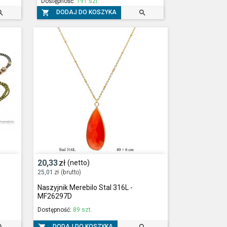
Dostępność:
191 szt.



DODAJ DO KOSZYKA
20,33
zł
(netto)
25,01
zł
(brutto)
Naszyjnik Merebilo Stal 316L -
MF26297D
Dostępność:
89 szt.
DODAJ DO KOSZYKA