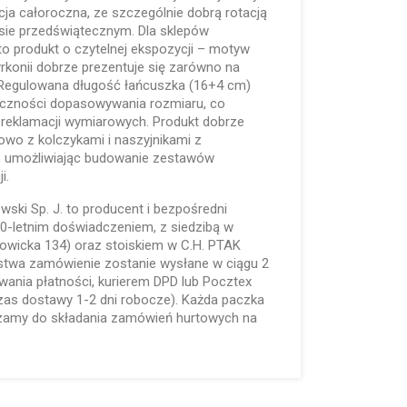
ja całoroczna, ze szczególnie dobrą rotacją
esie przedświątecznym. Dla sklepów
 to produkt o czytelnej ekspozycji – motyw
yrkonii dobrze prezentuje się zarówno na
h. Regulowana długość łańcuszka (16+4 cm)
eczności dopasowywania rozmiaru, co
i reklamacji wymiarowych. Produkt dobrze
wo z kolczykami i naszyjnikami z
, umożliwiając budowanie zestawów
i.
lewski Sp. J. to producent i bezpośredni
 30-letnim doświadczeniem, z siedzibą w
towicka 134) oraz stoiskiem w C.H. PTAK
ństwa zamówienie zostanie wysłane w ciągu 2
wania płatności, kurierem DPD lub Pocztex
czas dostawy 1-2 dni robocze). Każda paczka
szamy do składania zamówień hurtowych na