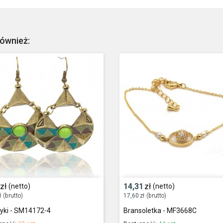
również:
zł
14,31
zł
(netto)
(netto)
ł
(brutto)
17,60
zł
(brutto)
zyki - SM14172-4
Bransoletka - MF3668C