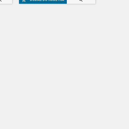


