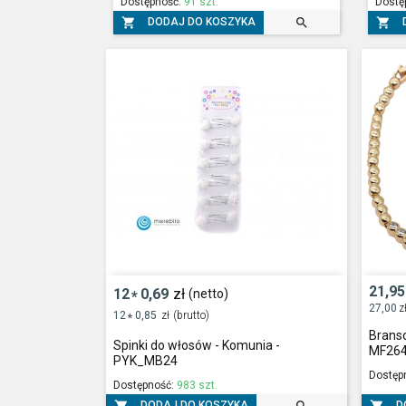
Dostępność:
91 szt.
Dostę



DODAJ DO KOSZYKA
21,95
12
0,69
zł
(netto)
*
27,00
z
12
0,85
zł
(brutto)
*
Branso
Spinki do włosów - Komunia -
MF26
PYK_MB24
Dostęp
Dostępność:
983 szt.
DODAJ DO KOSZYKA
D