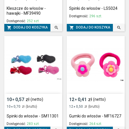
Kleszcze do włosów -
Spinki do włosów - LS5024
hawajki - MF39490
Dostępność:
296 szt.
Dostępność:
252 szt.




DODAJ DO KOSZYKA
DODAJ DO KOSZYKA
10
0,57
zł
12
0,41
zł
(netto)
(netto)
*
*
10
0,70
zł
(brutto)
12
0,50
zł
(brutto)
*
*
Spinki do włosów - SM11301
Gumki do włosów - MF16727
Dostępność:
283 szt.
Dostępność:
264 szt.