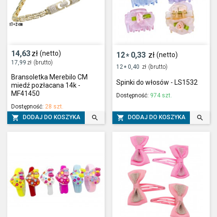
14,63
zł
(netto)
12
0,33
zł
(netto)
*
17,99
zł
(brutto)
12
0,40
zł
(brutto)
*
Bransoletka Merebilo CM
Spinki do włosów - LS1532
miedź pozłacana 14k -
MF41450
Dostępność:
974 szt.
Dostępność:
28 szt.




DODAJ DO KOSZYKA
DODAJ DO KOSZYKA