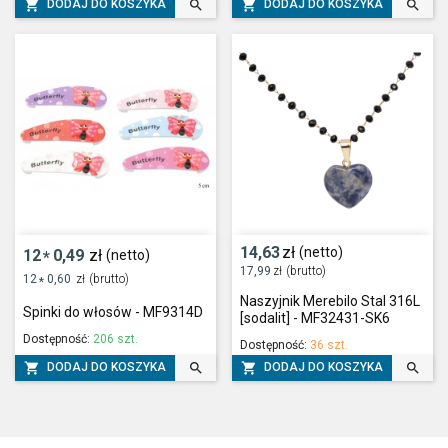




DODAJ DO KOSZYKA
DODAJ DO KOSZYKA
14,63
zł
(netto)
12
0,49
zł
(netto)
*
17,99
zł
(brutto)
12
0,60
zł
(brutto)
*
Naszyjnik Merebilo Stal 316L
Spinki do włosów - MF9314D
[sodalit] - MF32431-SK6
Dostępność:
206 szt.
Dostępność:
36 szt.




DODAJ DO KOSZYKA
DODAJ DO KOSZYKA