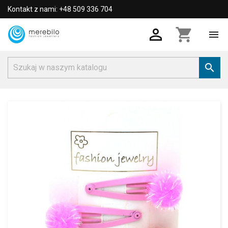
Kontakt z nami: +48 509 336 704

shopping_cart

