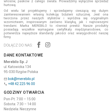
włosów, pasków z całego świata. Prowadzimy wyłącznie sprzedaż
hurtową.
Od wielu lat projektujemy i sprzedajemy cieszącą się dużym
zainteresowaniem własną kolekcję biżuterii sztucznej. Jest ona
tworzona przez naszych stylistów i wyróżnia się oryginalnym
wzornictwem, inspirowanym zarówno klasyką, jak i najnowszymi
trendami. Marka MEREBILO to również prestiż. Nasze produkty
posiadają wszelkie wymagane certyfikaty międzynarodowe, co
potwierdza najwyższe standardy jakości oraz wiarygodność naszej
firmy.
DOŁĄCZ DO NAS:
DANE KONTAKTOWE
Merebilo Sp. J
ul. Katowicka 134
95-030 Rzgów Polska
bok@merebilo.pl

+48 42 225 96 00

GODZINY OTWARCIA
Pon-Pt: 7:00 – 15:00
Sobota: 7:30 – 14:00
Niedziela: Nieczynne