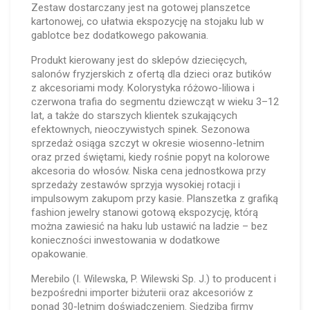
Zestaw dostarczany jest na gotowej planszetce
kartonowej, co ułatwia ekspozycję na stojaku lub w
gablotce bez dodatkowego pakowania.
Produkt kierowany jest do sklepów dziecięcych,
salonów fryzjerskich z ofertą dla dzieci oraz butików
z akcesoriami mody. Kolorystyka różowo-liliowa i
czerwona trafia do segmentu dziewcząt w wieku 3–12
lat, a także do starszych klientek szukających
efektownych, nieoczywistych spinek. Sezonowa
sprzedaż osiąga szczyt w okresie wiosenno-letnim
oraz przed świętami, kiedy rośnie popyt na kolorowe
akcesoria do włosów. Niska cena jednostkowa przy
sprzedaży zestawów sprzyja wysokiej rotacji i
impulsowym zakupom przy kasie. Planszetka z grafiką
fashion jewelry stanowi gotową ekspozycję, którą
można zawiesić na haku lub ustawić na ladzie – bez
konieczności inwestowania w dodatkowe
opakowanie.
Merebilo (I. Wilewska, P. Wilewski Sp. J.) to producent i
bezpośredni importer biżuterii oraz akcesoriów z
ponad 30-letnim doświadczeniem. Siedziba firmy