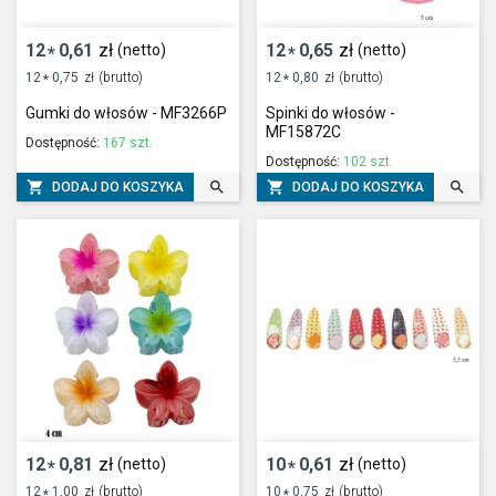
12
0,61
zł
12
0,65
zł
(netto)
(netto)
*
*
12
0,75
zł
(brutto)
12
0,80
zł
(brutto)
*
*
Gumki do włosów - MF3266P
Spinki do włosów -
MF15872C
Dostępność:
167 szt.
Dostępność:
102 szt.




DODAJ DO KOSZYKA
DODAJ DO KOSZYKA
12
0,81
zł
10
0,61
zł
(netto)
(netto)
*
*
12
1,00
zł
(brutto)
10
0,75
zł
(brutto)
*
*