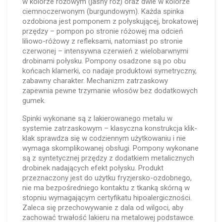
w kolorze różowym (jasny róż) oraz dwie w kolorze
ciemnoczerwonym (burgundowym). Każda spinka
ozdobiona jest pomponem z połyskującej, brokatowej
przędzy – pompon po stronie różowej ma odcień
liliowo-różowy z refleksami, natomiast po stronie
czerwonej – intensywna czerwień z wielobarwnymi
drobinami połysku. Pompony osadzone są po obu
końcach klamerki, co nadaje produktowi symetryczny,
zabawny charakter. Mechanizm zatrzaskowy
zapewnia pewne trzymanie włosów bez dodatkowych
gumek.
Spinki wykonane są z lakierowanego metalu w
systemie zatrzaskowym – klasyczna konstrukcja klik-
klak sprawdza się w codziennym użytkowaniu i nie
wymaga skomplikowanej obsługi. Pompony wykonane
są z syntetycznej przędzy z dodatkiem metalicznych
drobinek nadających efekt połysku. Produkt
przeznaczony jest do użytku fryzjersko-ozdobnego,
nie ma bezpośredniego kontaktu z tkanką skórną w
stopniu wymagającym certyfikatu hipoalergiczności.
Zaleca się przechowywanie z dala od wilgoci, aby
zachować trwałość lakieru na metalowej podstawce.