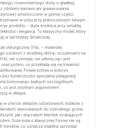
nkiego, równomiernego drutu o gładkiej,
ez zdobień, kamieni ani grawerowania.
prężynowe) umieszczone w górnej części
 trzymanie w uchu przy jednoczesnym łatwym
orcje produktu – duża średnica przy smukłej
lekkości i elegancji. To klasyczny model, który
cję w sprzedaży detalicznej.
li chirurgicznej 316L – materiału
ego osobom z wrażliwą skórą i uczuleniami na
6L nie czernieje, nie utlenia się i jest
 oraz potem, co przekłada się na trwałość
użytkowania. Powierzchnia w kolorze
bez konieczności specjalnej pielęgnacji.
ienta końcowego żadnych szczególnych
, co jest istotnym argumentem
cji w sklepie.
 w ofercie sklepów odzieżowych, butików z
bilerskich skierowanych do szerokiego grona
zych, jak i dojrzałych klientek szukających
uterii. Duże koła o klasycznej formie nie są
 trendów, co oznacza stabilną sprzedaż