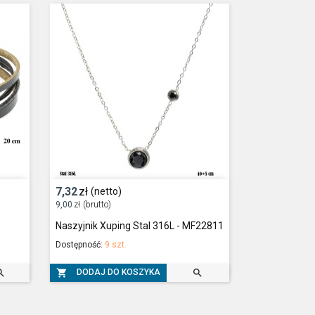
7,32
zł
(netto)
9,00
zł
(brutto)
Naszyjnik Xuping Stal 316L - MF22811
Dostępność:
9 szt.



DODAJ DO KOSZYKA