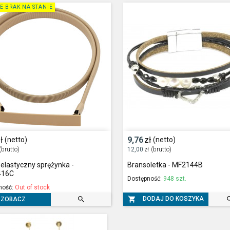
E BRAK NA STANIE
ł
9,76
zł
(netto)
(netto)
(brutto)
12,00
zł
(brutto)
elastyczny sprężynka -
Bransoletka - MF2144B
416C
Dostępność:
948 szt.
ność:
Out of stock


DODAJ DO KOSZYKA
ZOBACZ