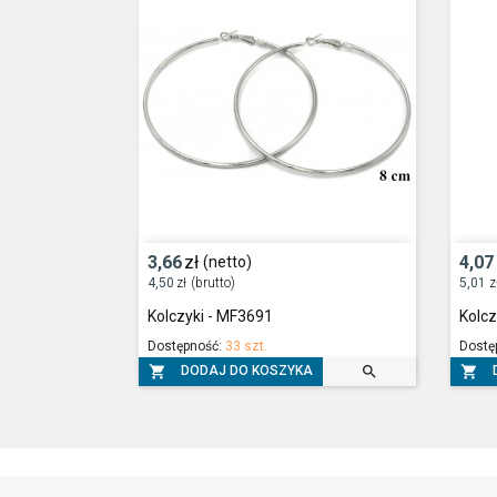
3,66
zł
4,07
(netto)
4,50
zł
(brutto)
5,01
z
Kolczyki - MF3691
Kolcz
Dostępność:
33 szt.
Dostę



DODAJ DO KOSZYKA