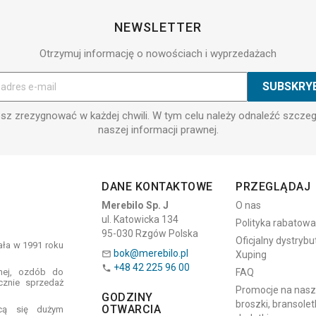
NEWSLETTER
Otrzymuj informację o nowościach i wyprzedażach
z zrezygnować w każdej chwili. W tym celu należy odnaleźć szcze
naszej informacji prawnej.
DANE KONTAKTOWE
PRZEGLĄDAJ
Merebilo Sp. J
O nas
ul. Katowicka 134
Polityka rabatowa
95-030 Rzgów Polska
Oficjalny dystrybu
tała w 1991 roku
bok@merebilo.pl
Xuping

+48 42 225 96 00

znej, ozdób do
FAQ
cznie sprzedaż
Promocje na naszyj
GODZINY
broszki, bransoletk
OTWARCIA
ącą się dużym