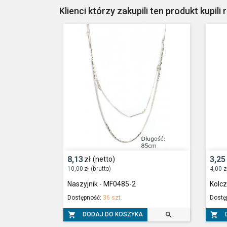
Klienci którzy zakupili ten produkt kupili 
8,13
zł
3,25
(netto)
10,00
zł
(brutto)
4,00
z
Naszyjnik - MF0485-2
Kolcz
Dostępność:
36 szt.
Dostę



DODAJ DO KOSZYKA