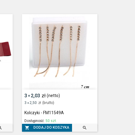
3
2,03
zł
(netto)
*
3
2,50
zł
(brutto)
*
Kolczyki - FM11549A
Dostępność:
50 szt.



DODAJ DO KOSZYKA