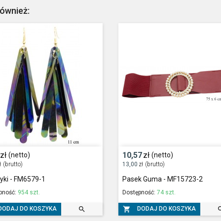
również:
zł
10,57
zł
(netto)
(netto)
ł
(brutto)
13,00
zł
(brutto)
yki - FM6579-1
Pasek Guma - MF15723-2
pność:
954 szt.
Dostępność:
74 szt.


DODAJ DO KOSZYKA
DODAJ DO KOSZYKA