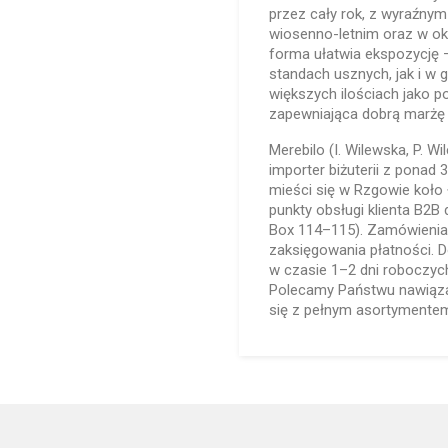
przez cały rok, z wyraźny
wiosenno-letnim oraz w ok
forma ułatwia ekspozycję –
standach usznych, jak i w 
większych ilościach jako 
zapewniająca dobrą marżę 
Merebilo (I. Wilewska, P. Wi
importer biżuterii z ponad 
mieści się w Rzgowie koło Ł
punkty obsługi klienta B2B
Box 114–115). Zamówienia 
zaksięgowania płatności. 
w czasie 1–2 dni roboczych
Polecamy Państwu nawiązan
się z pełnym asortymentem