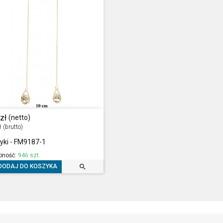
zł
(netto)
ł
(brutto)
yki - FM9187-1
pność:
946 szt.

DODAJ DO KOSZYKA