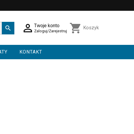

shopping_cart
Twoje konto

Koszyk
Zaloguj/Zarejestruj
ATY
KONTAKT