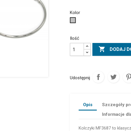
Kolor
Srebrny
Ilość

DODAJ D
Udostępnij
Opis
Szczegóły pr
Informacje dl
Kolczyki MF3687 to klasycz