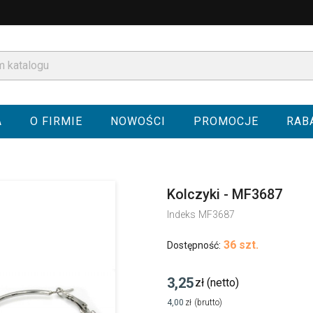
A
O FIRMIE
NOWOŚCI
PROMOCJE
RAB
Kolczyki - MF3687
Indeks
MF3687
36 szt.
Dostępność:
3,25
zł
(netto)
4,00
zł
(brutto)