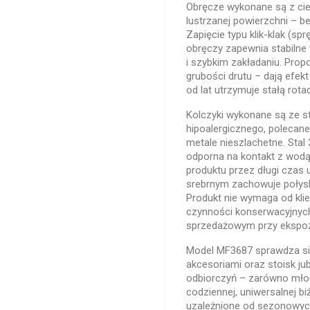
Obręcze wykonane są z cie
lustrzanej powierzchni – b
Zapięcie typu klik-klak (s
obręczy zapewnia stabilne
i szybkim zakładaniu. Prop
grubości drutu – dają efekt 
od lat utrzymuje stałą rota
Kolczyki wykonane są ze sta
hipoalergicznego, polecan
metale nieszlachetne. Stal 31
odporna na kontakt z wodą
produktu przez długi czas 
srebrnym zachowuje połysk 
Produkt nie wymaga od kl
czynności konserwacyjnych
sprzedażowym przy ekspozy
Model MF3687 sprawdza się
akcesoriami oraz stoisk ju
odbiorczyń – zarówno młods
codziennej, uniwersalnej biż
uzależnione od sezonowych