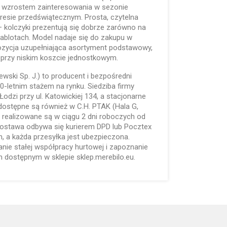
m wzrostem zainteresowania w sezonie
resie przedświątecznym. Prosta, czytelna
 kolczyki prezentują się dobrze zarówno na
gablotach. Model nadaje się do zakupu w
pozycja uzupełniająca asortyment podstawowy,
przy niskim koszcie jednostkowym.
lewski Sp. J.) to producent i bezpośredni
30-letnim stażem na rynku. Siedziba firmy
odzi przy ul. Katowickiej 134, a stacjonarne
 dostępne są również w C.H. PTAK (Hala G,
realizowane są w ciągu 2 dni roboczych od
Dostawa odbywa się kurierem DPD lub Pocztex
, a każda przesyłka jest ubezpieczona.
ie stałej współpracy hurtowej i zapoznanie
 dostępnym w sklepie sklep.merebilo.eu.