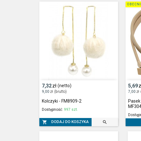
OBECNI
7,32
zł
5,69
z
(netto)
9,00
zł
(brutto)
7,00
zł
Kolczyki - FM8909-2
Pasek 
MF30
Dostępność:
997 szt.
Dostęp


DODAJ DO KOSZYKA