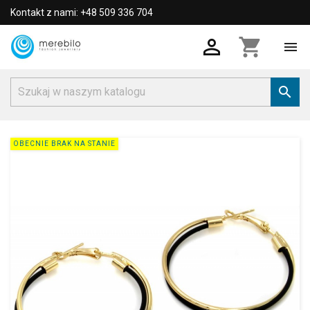
Kontakt z nami: +48 509 336 704

shopping_cart


OBECNIE BRAK NA STANIE