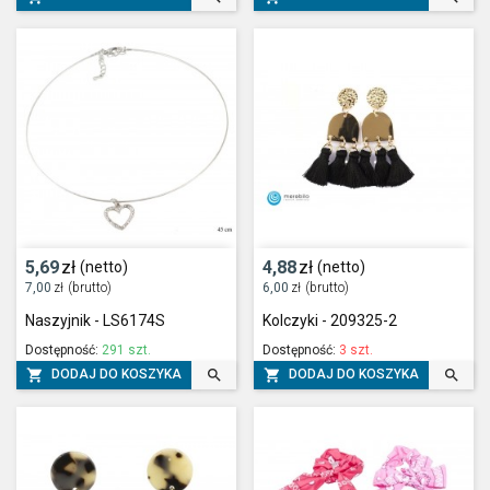
5,69
zł
4,88
zł
(netto)
(netto)
7,00
zł
(brutto)
6,00
zł
(brutto)
Naszyjnik - LS6174S
Kolczyki - 209325-2
Dostępność:
291 szt.
Dostępność:
3 szt.




DODAJ DO KOSZYKA
DODAJ DO KOSZYKA