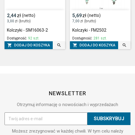
2,44
zł
5,69
zł
(netto)
(netto)
3,00
zł
(brutto)
7,00
zł
(brutto)
Kolczyki - SM16063-2
Kolczyki - FM2502
Dostępność:
92 szt.
Dostępność:
281 szt.




DODAJ DO KOSZYKA
DODAJ DO KOSZYKA
NEWSLETTER
Otrzymuj informację o nowościach i wyprzedażach
Możesz zrezygnować w każdej chwili. W tym celu należy