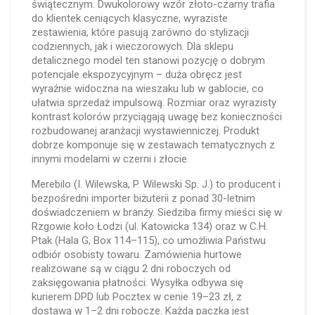
świątecznym. Dwukolorowy wzór złoto-czarny trafia
do klientek ceniących klasyczne, wyraziste
zestawienia, które pasują zarówno do stylizacji
codziennych, jak i wieczorowych. Dla sklepu
detalicznego model ten stanowi pozycję o dobrym
potencjale ekspozycyjnym – duża obręcz jest
wyraźnie widoczna na wieszaku lub w gablocie, co
ułatwia sprzedaż impulsową. Rozmiar oraz wyrazisty
kontrast kolorów przyciągają uwagę bez konieczności
rozbudowanej aranżacji wystawienniczej. Produkt
dobrze komponuje się w zestawach tematycznych z
innymi modelami w czerni i złocie.
Merebilo (I. Wilewska, P. Wilewski Sp. J.) to producent i
bezpośredni importer biżuterii z ponad 30-letnim
doświadczeniem w branży. Siedziba firmy mieści się w
Rzgowie koło Łodzi (ul. Katowicka 134) oraz w C.H.
Ptak (Hala G, Box 114–115), co umożliwia Państwu
odbiór osobisty towaru. Zamówienia hurtowe
realizowane są w ciągu 2 dni roboczych od
zaksięgowania płatności. Wysyłka odbywa się
kurierem DPD lub Pocztex w cenie 19–23 zł, z
dostawą w 1–2 dni robocze. Każda paczka jest