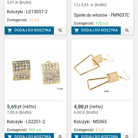
5,01
zł
(brutto)
12
0,65
zł
(brutto)
*
Kolczyki - LS13037-2
Spinki do włosów - FM9037C
Dostępność:
22 szt.
Dostępność:
978 szt.




DODAJ DO KOSZYKA
DODAJ DO KOSZYKA
5,69
zł
4,88
zł
(netto)
(netto)
7,00
zł
(brutto)
6,00
zł
(brutto)
Kolczyki - LS2251-2
Kolczyki - MS065
Dostępność:
993 szt.
Dostępność:
8 szt.




DODAJ DO KOSZYKA
DODAJ DO KOSZYKA