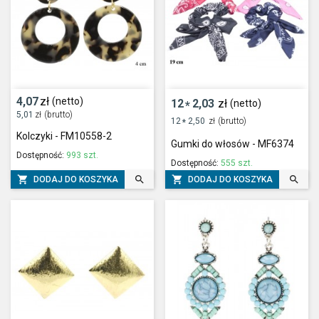
4,07
zł
(netto)
12
2,03
zł
(netto)
*
5,01
zł
(brutto)
12
2,50
zł
(brutto)
*
Kolczyki - FM10558-2
Gumki do włosów - MF6374
Dostępność:
993 szt.
Dostępność:
555 szt.




DODAJ DO KOSZYKA
DODAJ DO KOSZYKA