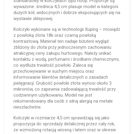
standardowy w kolczykach typu hoop. Proporcje są
wyważone: średnica 4,5 cm plasuje model w kategorii
dużych kół, widocznych i dobrze eksponujących się na
wystawie sklepowej.
Kolczyki wykonane są w technologii Xuping – mosiądz
z powłoką złota 18k oraz czarną powłoką
kontrastową. Materiał ten nadaje biżuterii wygląd
zbliżony do złota przy jednoczesnym zachowaniu
atrakcyjnej ceny zakupu hurtowego. Należy unikać
kontaktu z wodą, perfumami i środkami chemicznymi,
co wydłuża trwałość powłoki. Zaleca się
przechowywanie w suchym miejscu oraz
informowanie klientów detalicznych o zasadach
pielęgnacji. Grubość powłoki złota wynosi około 3
mikronów, co zapewnia zadowalającą trwałość przy
codziennym użytkowaniu. Model nie jest
rekomendowany dla osób z silną alergią na metale
nieszlachetne.
Kolczyki w rozmiarze 4,5 cm sprawdzają się jako
propozycja do sprzedaży detalicznej przez cały rok,
ze wzmożoną rotacją wiosną i latem oraz w okresie