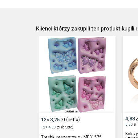
Klienci którzy zakupili ten produkt kupili 
4,88
z
12
3,25
zł
(netto)
*
6,00
zł
12
4,00
zł
(brutto)
*
Kolczy
Torebki prezentowe - MF31575