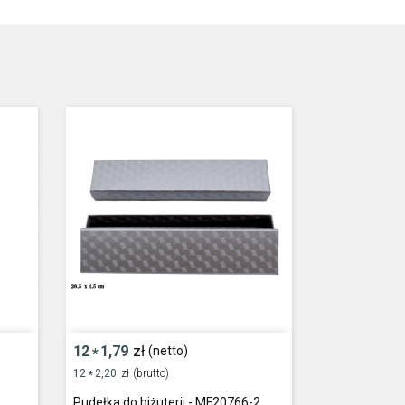
12
1,79
zł
(netto)
*
12
2,20
zł
(brutto)
*
Pudełka do biżuterii - MF20766-2