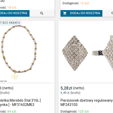
830
Dostępność:
12 szt.
ność:
18 szt.


ODAJ DO KOSZYKA
DODAJ DO KOSZYKA
T BEZ RABATU
ł
5,28
zł
(netto)
(netto)
(brutto)
6,49
zł
(brutto)
letka Merebilo Stal 316L [
Pierścionek dżetowy regulowany
zynka ] - MF31602MB3
MF24310S
ność:
84 szt.
Dostępność:
125 szt.