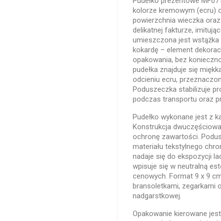
Pudełko prezentowe MF071
kolorze kremowym (ecru) 
powierzchnia wieczka oraz
delikatnej fakturze, imitują
umieszczona jest wstążka
kokardę – element dekorac
opakowania, bez konieczn
pudełka znajduje się mięk
odcieniu ecru, przeznaczon
Poduszeczka stabilizuje pr
podczas transportu oraz pr
Pudełko wykonane jest z k
Konstrukcja dwuczęściowa
ochronę zawartości. Podu
materiału tekstylnego chro
nadaje się do ekspozycji l
wpisuje się w neutralną e
cenowych. Format 9 x 9 cm
bransoletkami, zegarkami o
nadgarstkowej.
Opakowanie kierowane jest d