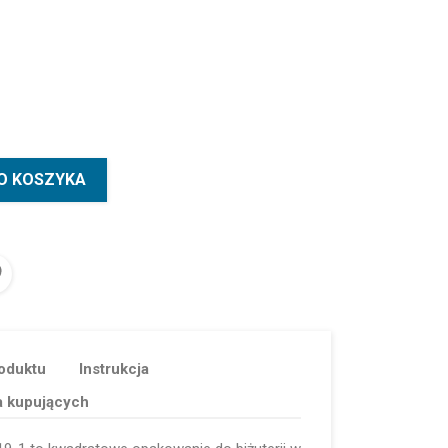
O KOSZYKA
oduktu
Instrukcja
a kupujących