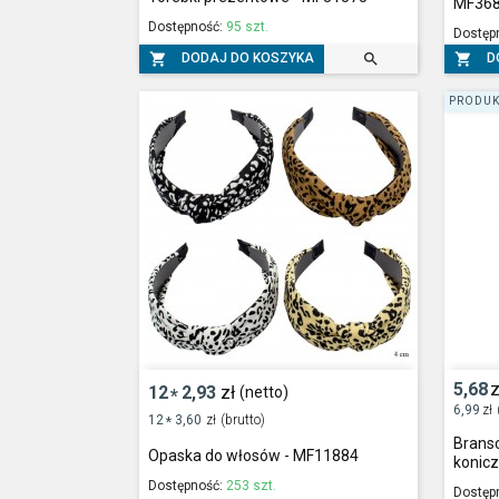
MF36
Dostępność:
95 szt.
Dostęp



DODAJ DO KOSZYKA
D
PRODUK
5,68
z
12
2,93
zł
(netto)
*
6,99
zł
12
3,60
zł
(brutto)
*
Branso
Opaska do włosów - MF11884
konic
Dostępność:
253 szt.
Dostęp