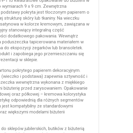
9-1 to kwadratowe opakowanie do biżuterii w
o wymiarach 9 x 9 cm. Zewnętrzna
 podstawy pokryta jest tłoczonym papierem o
cej strukturę skóry lub tkaniny. Na wieczku
 satynowa w kolorze kremowym, zawiązana w
yjny stanowiący integralną część
ości dodatkowego pakowania. Wewnątrz
ka poduszeczka tapicerowana materiałem w
a do ekspozycji zegarków lub bransoletek.
odukt i zapobiega jego przemieszczaniu się
ezentacji w sklepie.
artonu pokrytego papierem dekoracyjnym.
 (wieczko i podstawa) zapewnia sztywność i
szeczka wewnętrzna wykonana z miękkiego
ni biżuterię przed zarysowaniem. Opakowanie
adowej oraz półkowej – kremowa kolorystyka
stetykę odpowiednią dla różnych segmentów
 jest kompatybilny ze standardowymi
raz większymi modelami biżuterii
o sklepów jubilerskich, butików z biżuterią