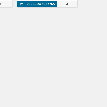



DODAJ DO KOSZYKA