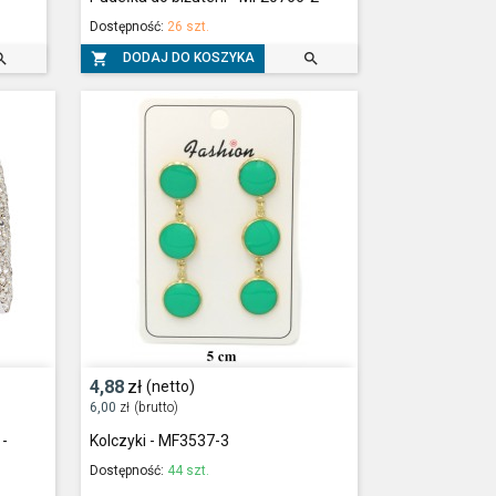
Dostępność:
26 szt.



DODAJ DO KOSZYKA
4,88
zł
(netto)
6,00
zł
(brutto)
 -
Kolczyki - MF3537-3
Dostępność:
44 szt.