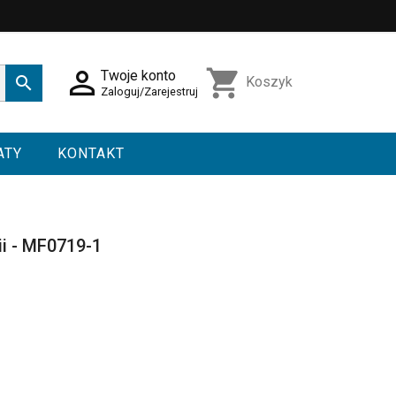

shopping_cart
Twoje konto

Koszyk
Zaloguj/Zarejestruj
ATY
KONTAKT
ii - MF0719-1