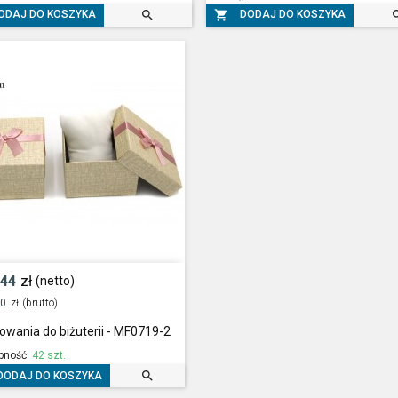


ODAJ DO KOSZYKA
DODAJ DO KOSZYKA
,44
zł
(netto)
00
zł
(brutto)
wania do biżuterii - MF0719-2
pność:
42 szt.

DODAJ DO KOSZYKA