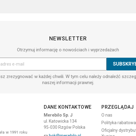
NEWSLETTER
Otrzymuj informację o nowościach i wyprzedażach
z zrezygnować w każdej chwili. W tym celu należy odnaleźć szcze
naszej informacji prawnej.
DANE KONTAKTOWE
PRZEGLĄDAJ
Merebilo Sp. J
O nas
ul. Katowicka 134
Polityka rabatowa
95-030 Rzgów Polska
Oficjalny dystrybu
tała w 1991 roku
bok@merebilo.pl