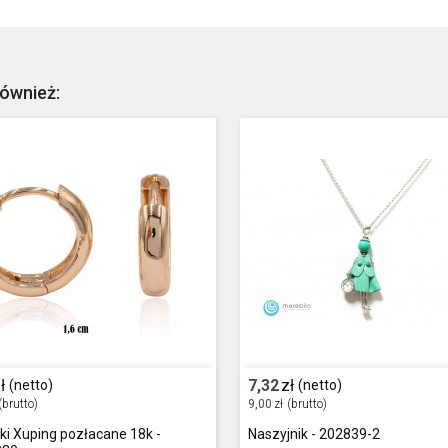
również:
ł
7,32
zł
(netto)
(netto)
(brutto)
9,00
zł
(brutto)
ki Xuping pozłacane 18k -
Naszyjnik - 202839-2