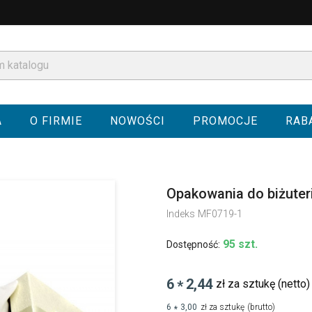
A
O FIRMIE
NOWOŚCI
PROMOCJE
RAB
Opakowania do biżuter
Indeks
MF0719-1
95 szt.
Dostępność:
6
2,44
zł za sztukę
(netto)
*
6
3,00
zł za sztukę
(brutto)
*