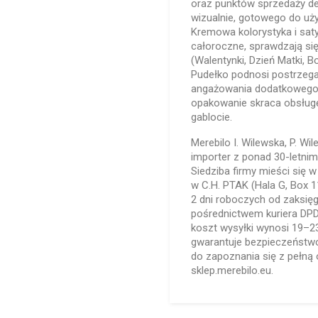
oraz punktów sprzedaży det
wizualnie, gotowego do uż
Kremowa kolorystyka i sa
całoroczne, sprawdzają s
(Walentynki, Dzień Matki, B
Pudełko podnosi postrzega
angażowania dodatkowego
opakowanie skraca obsługę 
gablocie.
Merebilo I. Wilewska, P. Wi
importer z ponad 30-letnim
Siedziba firmy mieści się 
w C.H. PTAK (Hala G, Box 
2 dni roboczych od zaksię
pośrednictwem kuriera DPD
koszt wysyłki wynosi 19–23
gwarantuje bezpieczeństw
do zapoznania się z pełną
sklep.merebilo.eu.