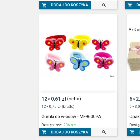



DODAJ DO KOSZYKA
D
12
0,61
zł
6
2
(netto)
*
*
12
0,75
zł
(brutto)
6
3,
*
*
Gumki do włosów - MF9600PA
Opako
Dostępność:
236 szt.
Dostę



DODAJ DO KOSZYKA