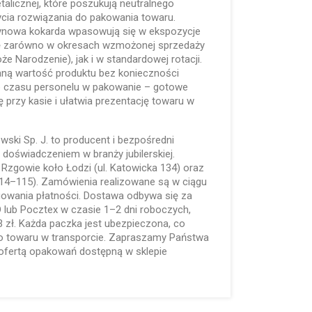
alicznej, które poszukują neutralnego
ycia rozwiązania do pakowania towaru.
tynowa kokarda wpasowują się w ekspozycje
ię zarówno w okresach wzmożonej sprzedaży
oże Narodzenie), jak i w standardowej rotacji.
ną wartość produktu bez konieczności
 czasu personelu w pakowanie – gotowe
przy kasie i ułatwia prezentację towaru w
lewski Sp. J. to producent i bezpośredni
 doświadczeniem w branży jubilerskiej.
w Rzgowie koło Łodzi (ul. Katowicka 134) oraz
114–115). Zamówienia realizowane są w ciągu
gowania płatności. Dostawa odbywa się za
 lub Pocztex w czasie 1–2 dni roboczych,
 zł. Każda paczka jest ubezpieczona, co
o towaru w transporcie. Zapraszamy Państwa
 ofertą opakowań dostępną w sklepie