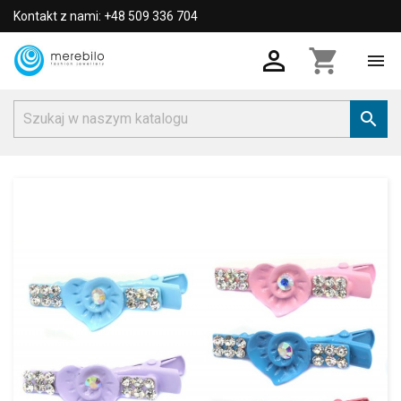
Kontakt z nami: +48 509 336 704

shopping_cart

