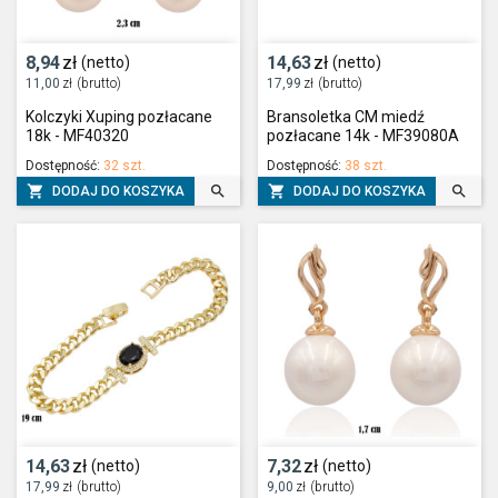
8,94
zł
14,63
zł
(netto)
(netto)
11,00
zł
(brutto)
17,99
zł
(brutto)
Kolczyki Xuping pozłacane
Bransoletka CM miedź
18k - MF40320
pozłacane 14k - MF39080A
Dostępność:
32 szt.
Dostępność:
38 szt.




DODAJ DO KOSZYKA
DODAJ DO KOSZYKA
14,63
zł
7,32
zł
(netto)
(netto)
17,99
zł
(brutto)
9,00
zł
(brutto)