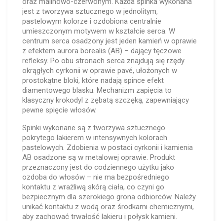
oraz malinowo-czerwonym. Każda spinka wykonana
jest z tworzywa sztucznego w jednolitym,
pastelowym kolorze i ozdobiona centralnie
umieszczonym motywem w kształcie serca. W
centrum serca osadzony jest jeden kamień w oprawie
z efektem aurora borealis (AB) – dający tęczowe
refleksy. Po obu stronach serca znajdują się rzędy
okrągłych cyrkonii w oprawie pavé, ułożonych w
prostokątne bloki, które nadają spince efekt
diamentowego blasku. Mechanizm zapięcia to
klasyczny krokodyl z zębatą szczęką, zapewniający
pewne spięcie włosów.
Spinki wykonane są z tworzywa sztucznego
pokrytego lakierem w intensywnych kolorach
pastelowych. Zdobienia w postaci cyrkonii i kamienia
AB osadzone są w metalowej oprawie. Produkt
przeznaczony jest do codziennego użytku jako
ozdoba do włosów – nie ma bezpośredniego
kontaktu z wrażliwą skórą ciała, co czyni go
bezpiecznym dla szerokiego grona odbiorców. Należy
unikać kontaktu z wodą oraz środkami chemicznymi,
aby zachować trwałość lakieru i połysk kamieni.