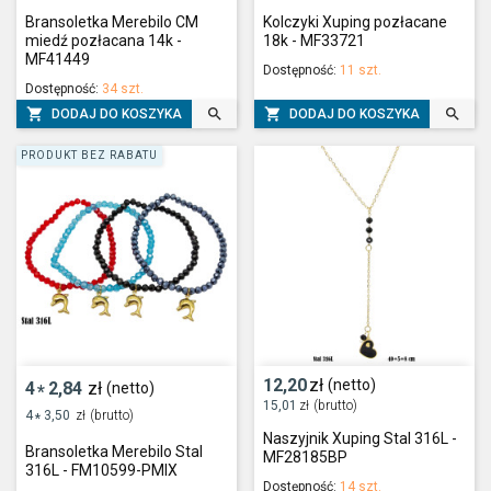
Bransoletka Merebilo CM
Kolczyki Xuping pozłacane
miedź pozłacana 14k -
18k - MF33721
MF41449
Dostępność:
11 szt.
Dostępność:
34 szt.




DODAJ DO KOSZYKA
DODAJ DO KOSZYKA
PRODUKT BEZ RABATU
12,20
zł
(netto)
4
2,84
zł
(netto)
*
15,01
zł
(brutto)
4
3,50
zł
(brutto)
*
Naszyjnik Xuping Stal 316L -
Bransoletka Merebilo Stal
MF28185BP
316L - FM10599-PMIX
Dostępność:
14 szt.