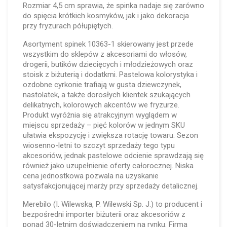
Rozmiar 4,5 cm sprawia, że spinka nadaje się zarówno
do spięcia krótkich kosmyków, jak i jako dekoracja
przy fryzurach półupiętych.
Asortyment spinek 10363-1 skierowany jest przede
wszystkim do sklepów z akcesoriami do włosów,
drogerii, butików dziecięcych i młodzieżowych oraz
stoisk z biżuterią i dodatkmi. Pastelowa kolorystyka i
ozdobne cyrkonie trafiają w gusta dziewczynek,
nastolatek, a także dorosłych klientek szukających
delikatnych, kolorowych akcentów we fryzurze.
Produkt wyróżnia się atrakcyjnym wyglądem w
miejscu sprzedaży – pięć kolorów w jednym SKU
ułatwia ekspozycję i zwiększa rotację towaru. Sezon
wiosenno-letni to szczyt sprzedaży tego typu
akcesoriów, jednak pastelowe odcienie sprawdzają się
również jako uzupełnienie oferty całorocznej. Niska
cena jednostkowa pozwala na uzyskanie
satysfakcjonującej marży przy sprzedaży detalicznej.
Merebilo (I. Wilewska, P. Wilewski Sp. J.) to producent i
bezpośredni importer biżuterii oraz akcesoriów z
ponad 30-letnim doświadczeniem na rynku. Firma