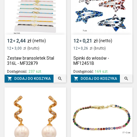
12
2,44
zł
12
0,21
zł
(netto)
(netto)
*
*
12
3,00
zł
(brutto)
12
0,26
zł
(brutto)
*
*
Zestaw bransoletek Stal
Spinki do włosów -
316L - MF32879
MF12451B
Dostępność:
237 szt.
Dostępność:
169 szt.




DODAJ DO KOSZYKA
DODAJ DO KOSZYKA