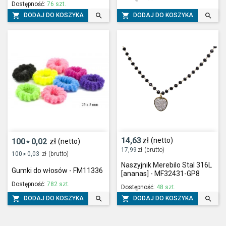
Dostępność:
76 szt.




DODAJ DO KOSZYKA
DODAJ DO KOSZYKA
14,63
zł
(netto)
100
0,02
zł
(netto)
*
17,99
zł
(brutto)
100
0,03
zł
(brutto)
*
Naszyjnik Merebilo Stal 316L
Gumki do włosów - FM11336
[ananas] - MF32431-GP8
Dostępność:
782 szt.
Dostępność:
48 szt.




DODAJ DO KOSZYKA
DODAJ DO KOSZYKA