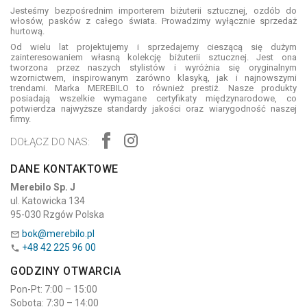
Jesteśmy bezpośrednim importerem biżuterii sztucznej, ozdób do
włosów, pasków z całego świata. Prowadzimy wyłącznie sprzedaż
hurtową.
Od wielu lat projektujemy i sprzedajemy cieszącą się dużym
zainteresowaniem własną kolekcję biżuterii sztucznej. Jest ona
tworzona przez naszych stylistów i wyróżnia się oryginalnym
wzornictwem, inspirowanym zarówno klasyką, jak i najnowszymi
trendami. Marka MEREBILO to również prestiż. Nasze produkty
posiadają wszelkie wymagane certyfikaty międzynarodowe, co
potwierdza najwyższe standardy jakości oraz wiarygodność naszej
firmy.
DOŁĄCZ DO NAS:
DANE KONTAKTOWE
Merebilo Sp. J
ul. Katowicka 134
95-030 Rzgów Polska
bok@merebilo.pl

+48 42 225 96 00

GODZINY OTWARCIA
Pon-Pt: 7:00 – 15:00
Sobota: 7:30 – 14:00